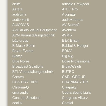
artlife
artlogic Crewpool
Astera
ATEC Pro
audiluma
Audinate
audio zenit
audio+frames
AUMOVIS
AV Stumpfl
AVE Audio Visual Equipment
Aventem
AVM Veranstaltungstechnik
AVMS
b&b group
B&K Braun
B-Musik Berlin
Babbel & Haeger
Bayer Events
BDKV
Biamp
Big Rig
Blue Noise
Bose Professional
Broadcast Solutions
BroadWeigh
BTL Veranstaltungstechnik
BÜTEC
Cameo
CARL GROUP
CGS DRY HIRE
CHAINMASTER
Chroma-Q
Claypaky
cma audio
Cobra Sound Light
Concept Solutions
Congress Allianz
coolux
Cordial