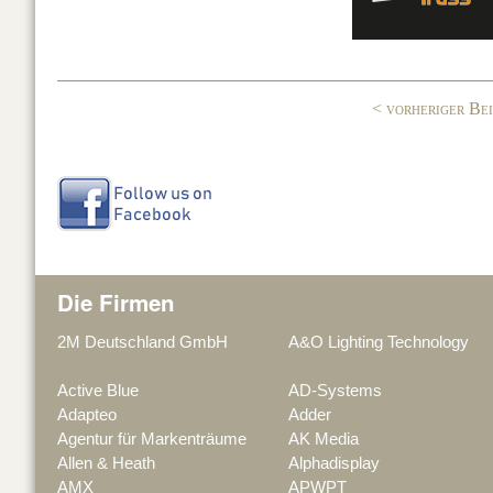
b
dI
o
n
o
< vorheriger Be
k
Die Firmen
2M Deutschland GmbH
A&O Lighting Technology
Active Blue
AD-Systems
Adapteo
Adder
Agentur für Markenträume
AK Media
Allen & Heath
Alphadisplay
AMX
APWPT