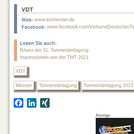
VDT
Web:
www.tonmeister.de
Facebook:
www.facebook.com/VerbandDeutscherTo
Lesen Sie auch:
Bilanz der 31. Tonmeistertagung
Impressionen von der TMT 2021
VDT
Messen
Tonmeistertagung
Tonmeistertagung 2023
F
Li
XI
a
n
N
Anzeige
c
k
G
e
e