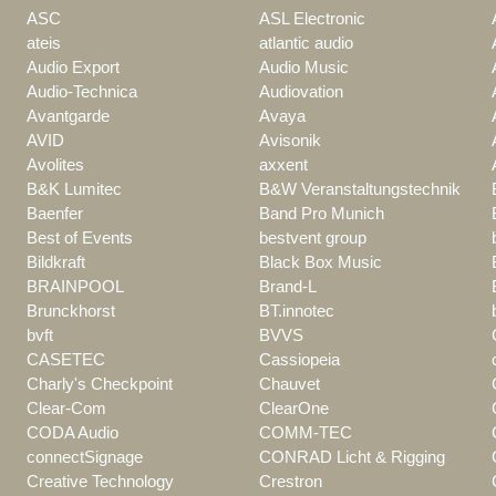
ASC
ASL Electronic
ateis
atlantic audio
Audio Export
Audio Music
Audio-Technica
Audiovation
Avantgarde
Avaya
AVID
Avisonik
Avolites
axxent
B&K Lumitec
B&W Veranstaltungstechnik
Baenfer
Band Pro Munich
Best of Events
bestvent group
Bildkraft
Black Box Music
BRAINPOOL
Brand-L
Brunckhorst
BT.innotec
bvft
BVVS
CASETEC
Cassiopeia
Charly's Checkpoint
Chauvet
Clear-Com
ClearOne
CODA Audio
COMM-TEC
connectSignage
CONRAD Licht & Rigging
Creative Technology
Crestron