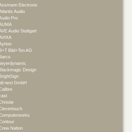
Assmann Electronic
Atlantis Audio
Audio Pro
AUMA
AVE Audio Stuttgart
AVIXA
Ayrton
B+T Bild+Ton AG
Barco
beyerdynamic
Blackmagic Design
BrightSign
btl next GmbH
Calibre
cast
Christie
Clevertouch
Computerworks
Contour
Crew Nation