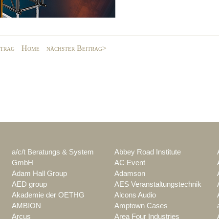
itrag
Home
nächster Beitrag>
a/c/t Beratungs & System
Abbey Road Institute
GmbH
AC Event
Adam Hall Group
Adamson
AED group
AES Veranstaltungstechnik
Akademie der OETHG
Alcons Audio
AMBION
Amptown Cases
Arcus
Area Four Industries