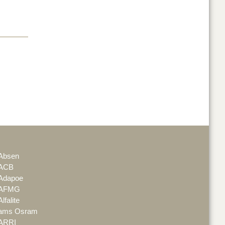
Absen
ACB
Adapoe
AFMG
Alfalite
ams Osram
ARRI