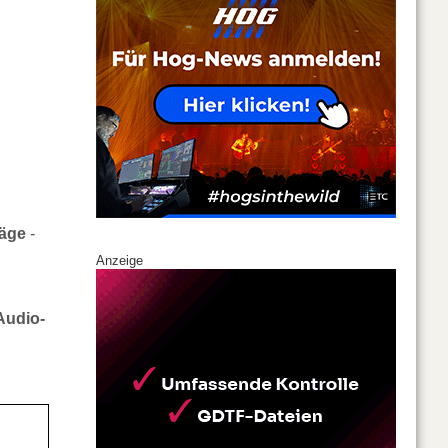
räge
-
Anzeige
Audio-