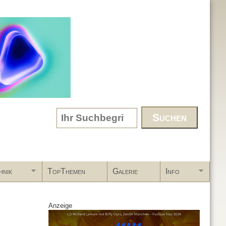
Search form
hnik
TopThemen
Galerie
Info
Anzeige