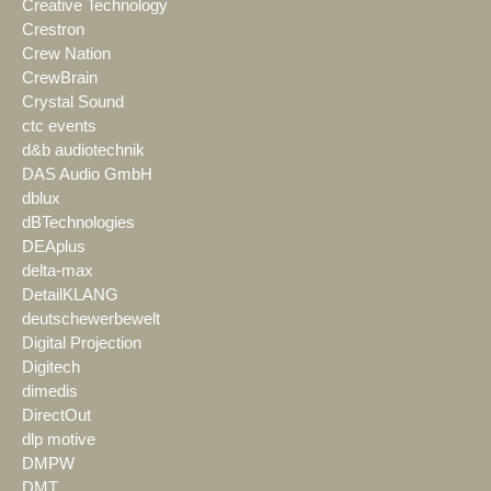
Creative Technology
Crestron
Crew Nation
CrewBrain
Crystal Sound
ctc events
d&b audiotechnik
DAS Audio GmbH
dblux
dBTechnologies
DEAplus
delta-max
DetailKLANG
deutschewerbewelt
Digital Projection
Digitech
dimedis
DirectOut
dlp motive
DMPW
DMT