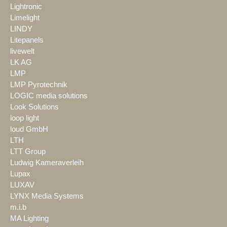
Lightronic
Limelight
LINDY
Litepanels
livewelt
LK AG
LMP
LMP Pyrotechnik
LOGIC media solutions
Look Solutions
loop light
loud GmbH
LTH
LTT Group
Ludwig Kameraverleih
Lupax
LUXAV
LYNX Media Systems
m.i.b
MA Lighting