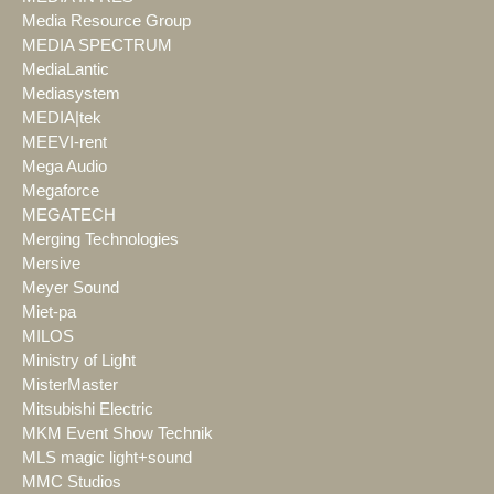
Media Resource Group
MEDIA SPECTRUM
MediaLantic
Mediasystem
MEDIA|tek
MEEVI-rent
Mega Audio
Megaforce
MEGATECH
Merging Technologies
Mersive
Meyer Sound
Miet-pa
MILOS
Ministry of Light
MisterMaster
Mitsubishi Electric
MKM Event Show Technik
MLS magic light+sound
MMC Studios