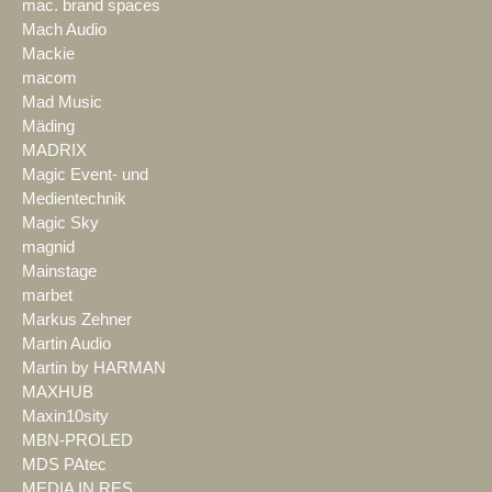
mac. brand spaces
Mach Audio
Mackie
macom
Mad Music
Mäding
MADRIX
Magic Event- und
Medientechnik
Magic Sky
magnid
Mainstage
marbet
Markus Zehner
Martin Audio
Martin by HARMAN
MAXHUB
Maxin10sity
MBN-PROLED
MDS PAtec
MEDIA IN RES