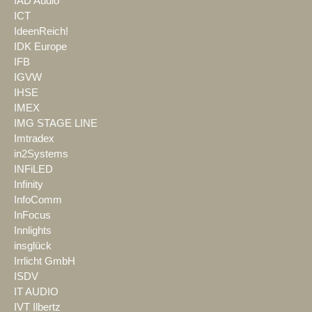
IAD Audio
ICT
IdeenReich!
IDK Europe
IFB
IGVW
IHSE
IMEX
IMG STAGE LINE
Imtradex
in2Systems
INFiLED
Infinity
InfoComm
InFocus
Innlights
insglück
Irrlicht GmbH
ISDV
IT AUDIO
IVT Ilbertz