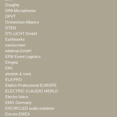
Doughty
DPA Microphones
DPVT
Droneshow Alliance
DTEN
DTL LICHT GmbH
Earthworks
easescreen
edelmat.GmbH
EFM Event Logistics
Ehrgeiz
EIKI
einstein & sons
ELA PRO
Elation Professional EUROPE
ELECTRIC CLAUDIO MERLO
Electro-Voice
EMG Germany
ENCIRCLED audio.solutions
Encore EMEA