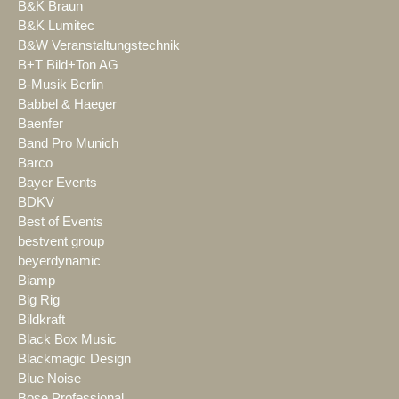
B&K Braun
B&K Lumitec
B&W Veranstaltungstechnik
B+T Bild+Ton AG
B-Musik Berlin
Babbel & Haeger
Baenfer
Band Pro Munich
Barco
Bayer Events
BDKV
Best of Events
bestvent group
beyerdynamic
Biamp
Big Rig
Bildkraft
Black Box Music
Blackmagic Design
Blue Noise
Bose Professional