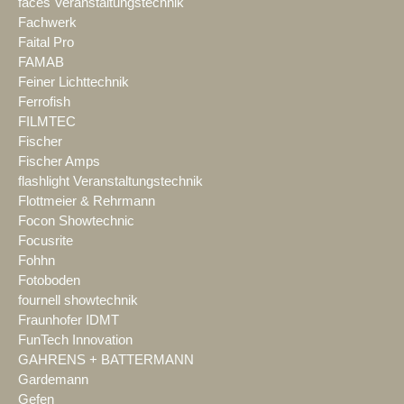
faces Veranstaltungstechnik
Fachwerk
Faital Pro
FAMAB
Feiner Lichttechnik
Ferrofish
FILMTEC
Fischer
Fischer Amps
flashlight Veranstaltungstechnik
Flottmeier & Rehrmann
Focon Showtechnic
Focusrite
Fohhn
Fotoboden
fournell showtechnik
Fraunhofer IDMT
FunTech Innovation
GAHRENS + BATTERMANN
Gardemann
Gefen