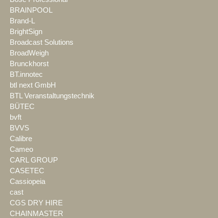
BRAINPOOL
Brand-L
BrightSign
Broadcast Solutions
BroadWeigh
Brunckhorst
BT.innotec
btl next GmbH
BTL Veranstaltungstechnik
BÜTEC
bvft
BVVS
Calibre
Cameo
CARL GROUP
CASETEC
Cassiopeia
cast
CGS DRY HIRE
CHAINMASTER