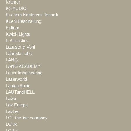
Kramer
KS AUDIO
Kuchem Konferenz Technik
Kuehl Beschallung
Kultour
Kwick Lights
L-Acoustics
Laauser & Vohl
Lambda Labs
LANG
LANG ACADEMY
Laser Imagineering
Laserworld
Lauten Audio
LAUTundHELL
Lawo
Lax Europa
Layher
LC - the live company
LClux
LCPro