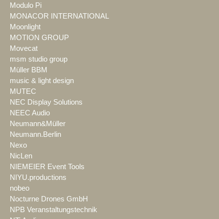
Modulo Pi
MONACOR INTERNATIONAL
Moonlight
MOTION GROUP
Movecat
msm studio group
Müller BBM
music & light design
MUTEC
NEC Display Solutions
NEEC Audio
Neumann&Müller
Neumann.Berlin
Nexo
NicLen
NIEMEIER Event Tools
NIYU.productions
nobeo
Nocturne Drones GmbH
NPB Veranstaltungstechnik