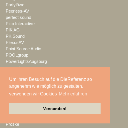
Partylöwe
Peerless-AV
perfect sound
Pico Interactive
PIK AG
PK Sound
PlexusAV
Point Source Audio
POOLgroup
PowerLightsAugsburg
preworks
PRG
Um Ihren Besuch auf die DieReferenz so
Pro Audio-Technik
angenehm wie möglich zu gestalten,
ProAudio Technology
ProCase
verwenden wir Cookies
Mehr erfahren
Prolight + Sound Frankfurt
Prolights
Verstanden!
Prolyte
Promethean
Proske