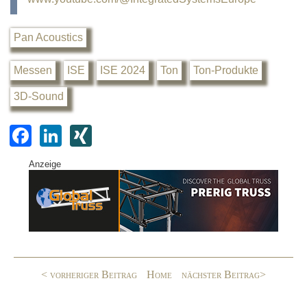
Pan Acoustics
Messen
ISE
ISE 2024
Ton
Ton-Produkte
3D-Sound
F
Li
XI
a
n
N
Anzeige
c
k
G
e
e
b
dI
o
n
o
< vorheriger Beitrag
Home
nächster Beitrag>
k