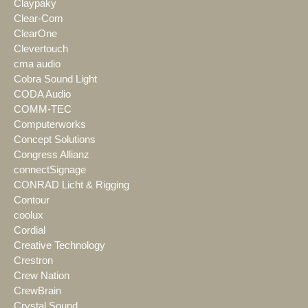
Claypaky
Clear-Com
ClearOne
Clevertouch
cma audio
Cobra Sound Light
CODA Audio
COMM-TEC
Computerworks
Concept Solutions
Congress Allianz
connectSignage
CONRAD Licht & Rigging
Contour
coolux
Cordial
Creative Technology
Crestron
Crew Nation
CrewBrain
Crystal Sound