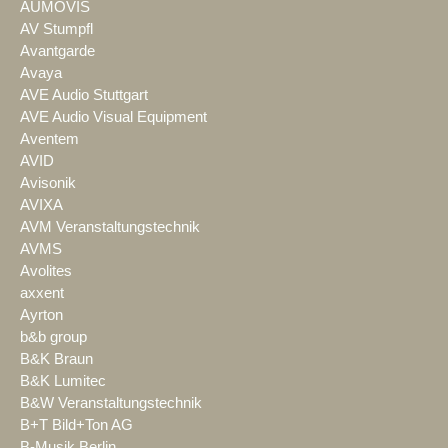
AUMOVIS
AV Stumpfl
Avantgarde
Avaya
AVE Audio Stuttgart
AVE Audio Visual Equipment
Aventem
AVID
Avisonik
AVIXA
AVM Veranstaltungstechnik
AVMS
Avolites
axxent
Ayrton
b&b group
B&K Braun
B&K Lumitec
B&W Veranstaltungstechnik
B+T Bild+Ton AG
B-Musik Berlin