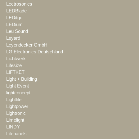
Lectrosonics
LEDBlade
LEDitgo
LEDium
Leu Sound
Leyard
Leyendecker GmbH
LG Electronics Deutschland
Lichtwerk
Lifesize
LIFTKET
Light + Building
Light Event
lightconcept
Lightlife
Lightpower
Lightronic
Limelight
LINDY
Litepanels