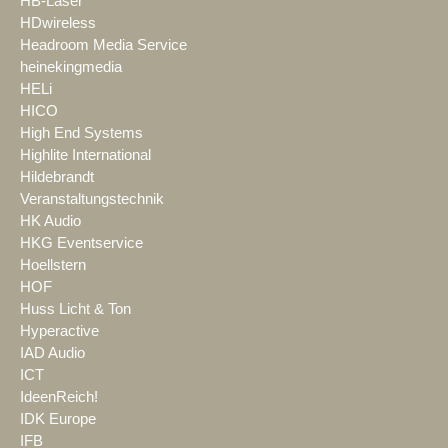
HB-Laser
HDwireless
Headroom Media Service
heinekingmedia
HELi
HICO
High End Systems
Highlite International
Hildebrandt
Veranstaltungstechnik
HK Audio
HKG Eventservice
Hoellstern
HOF
Huss Licht & Ton
Hyperactive
IAD Audio
ICT
IdeenReich!
IDK Europe
IFB