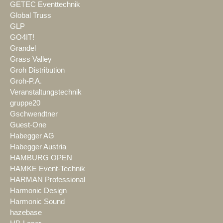
GETEC Eventtechnik
Global Truss
GLP
GO4IT!
Grandel
Grass Valley
Groh Distribution
Groh-P.A.
Veranstaltungstechnik
gruppe20
Gschwendtner
Guest-One
Habegger AG
Habegger Austria
HAMBURG OPEN
HAMKE Event-Technik
HARMAN Professional
Harmonic Design
Harmonic Sound
hazebase