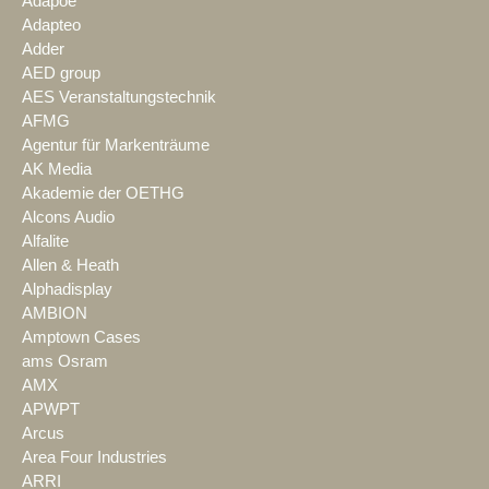
Adapoe
Adapteo
Adder
AED group
AES Veranstaltungstechnik
AFMG
Agentur für Markenträume
AK Media
Akademie der OETHG
Alcons Audio
Alfalite
Allen & Heath
Alphadisplay
AMBION
Amptown Cases
ams Osram
AMX
APWPT
Arcus
Area Four Industries
ARRI