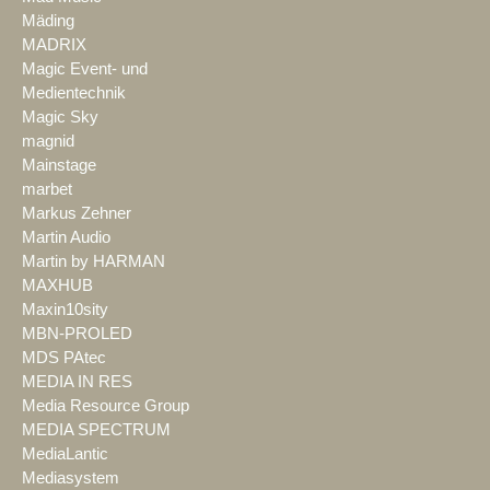
Mäding
MADRIX
Magic Event- und
Medientechnik
Magic Sky
magnid
Mainstage
marbet
Markus Zehner
Martin Audio
Martin by HARMAN
MAXHUB
Maxin10sity
MBN-PROLED
MDS PAtec
MEDIA IN RES
Media Resource Group
MEDIA SPECTRUM
MediaLantic
Mediasystem