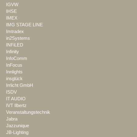
IGVW
IHSE
IMEX
IMG STAGE LINE
Imtradex
in2Systems
INFiLED
Infinity
InfoComm
InFocus
Innlights
insglück
Irrlicht GmbH
ISDV
IT AUDIO
IVT Ilbertz
Veranstaltungstechnik
Jabra
Jazzunique
JB-Lighting