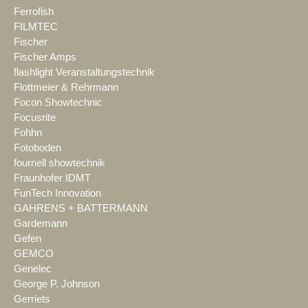
Ferrofish
FILMTEC
Fischer
Fischer Amps
flashlight Veranstaltungstechnik
Flottmeier & Rehrmann
Focon Showtechnic
Focusrite
Fohhn
Fotoboden
fournell showtechnik
Fraunhofer IDMT
FunTech Innovation
GAHRENS + BATTERMANN
Gardemann
Gefen
GEMCO
Genelec
George P. Johnson
Gerriets