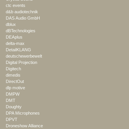
ctc events
d&b audiotechnik
DAS Audio GmbH
dblux
dBTechnologies
DEAplus
delta-max
DetailKLANG
deutschewerbewelt
Digital Projection
Digitech
dimedis
DirectOut
dlp motive
DMPW
DMT
Doughty
DPA Microphones
DPVT
Droneshow Alliance