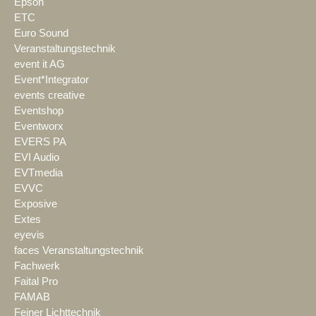
Epson
ETC
Euro Sound
Veranstaltungstechnik
event it AG
Event*Integrator
events creative
Eventshop
Eventworx
EVERS PA
EVI Audio
EVTmedia
EVVC
Exposive
Extes
eyevis
faces Veranstaltungstechnik
Fachwerk
Faital Pro
FAMAB
Feiner Lichttechnik