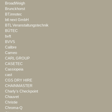
BroadWeigh
Brunckhorst
BT.innotec
btl next GmbH
BTL Veranstaltungstechnik
BÜTEC
bvft
BVVS
Calibre
Cameo
CARL GROUP
CASETEC
Cassiopeia
cast
CGS DRY HIRE
CHAINMASTER
Charly's Checkpoint
Chauvet
Christie
Chroma-Q