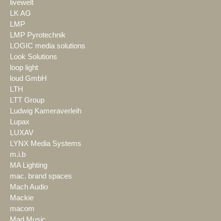
livewelt
LK AG
LMP
LMP Pyrotechnik
LOGIC media solutions
Look Solutions
loop light
loud GmbH
LTH
LTT Group
Ludwig Kameraverleih
Lupax
LUXAV
LYNX Media Systems
m.i.b
MA Lighting
mac. brand spaces
Mach Audio
Mackie
macom
Mad Music