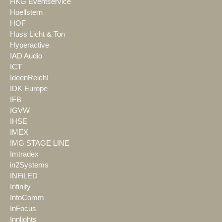
HKG Eventservice
Hoellstern
HOF
Huss Licht & Ton
Hyperactive
IAD Audio
ICT
IdeenReich!
IDK Europe
IFB
IGVW
IHSE
IMEX
IMG STAGE LINE
Imtradex
in2Systems
INFiLED
Infinity
InfoComm
InFocus
Innlights