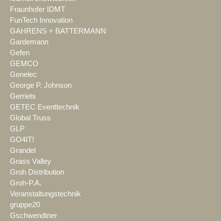
Fraunhofer IDMT
FunTech Innovation
GAHRENS + BATTERMANN
Gardemann
Gefen
GEMCO
Genelec
George P. Johnson
Gerriets
GETEC Eventtechnik
Global Truss
GLP
GO4IT!
Grandel
Grass Valley
Groh Distribution
Groh-P.A.
Veranstaltungstechnik
gruppe20
Gschwendtner