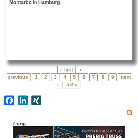
Montarbo
in
Hamburg
.
« first
‹
previous
1
2
3
4
5
6
7
8
9
next
›
last »
F
Li
XI
a
n
N
c
k
G
Anzeige
e
e