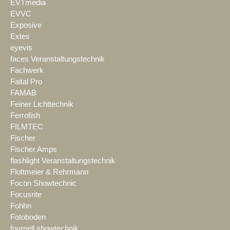
EVTmedia
EVVC
Exposive
Extes
eyevis
faces Veranstaltungstechnik
Fachwerk
Faital Pro
FAMAB
Feiner Lichttechnik
Ferrofish
FILMTEC
Fischer
Fischer Amps
flashlight Veranstaltungstechnik
Flottmeier & Rehrmann
Focon Showtechnic
Focusrite
Fohhn
Fotoboden
fournell showtechnik