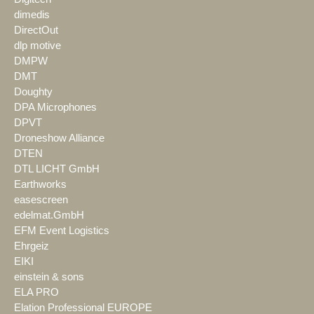
dimedis
DirectOut
dlp motive
DMPW
DMT
Doughty
DPA Microphones
DPVT
Droneshow Alliance
DTEN
DTL LICHT GmbH
Earthworks
easescreen
edelmat.GmbH
EFM Event Logistics
Ehrgeiz
EIKI
einstein & sons
ELA PRO
Elation Professional EUROPE