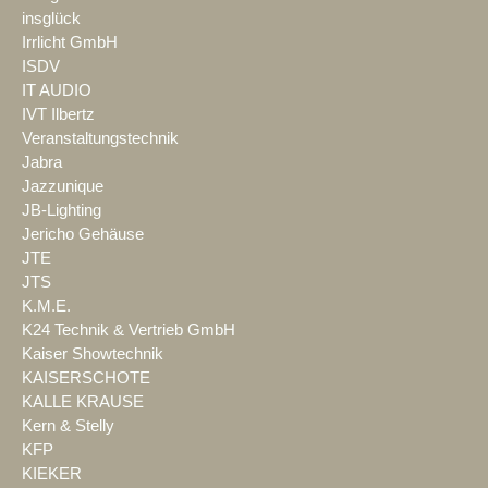
insglück
Irrlicht GmbH
ISDV
IT AUDIO
IVT Ilbertz
Veranstaltungstechnik
Jabra
Jazzunique
JB-Lighting
Jericho Gehäuse
JTE
JTS
K.M.E.
K24 Technik & Vertrieb GmbH
Kaiser Showtechnik
KAISERSCHOTE
KALLE KRAUSE
Kern & Stelly
KFP
KIEKER