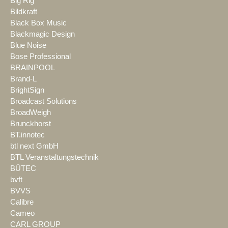
Big Rig
Bildkraft
Black Box Music
Blackmagic Design
Blue Noise
Bose Professional
BRAINPOOL
Brand-L
BrightSign
Broadcast Solutions
BroadWeigh
Brunckhorst
BT.innotec
btl next GmbH
BTL Veranstaltungstechnik
BÜTEC
bvft
BVVS
Calibre
Cameo
CARL GROUP