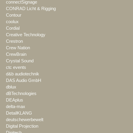
connectSignage
CONRAD Licht & Rigging
Contour
coolux
Cordial
Creative Technology
Crestron
Crew Nation
CrewBrain
Crystal Sound
ctc events
d&b audiotechnik
DAS Audio GmbH
dblux
dBTechnologies
DEAplus
delta-max
DetailKLANG
deutschewerbewelt
Digital Projection
Digitech