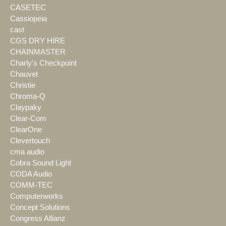
CASETEC
Cassiopeia
cast
CGS DRY HIRE
CHAINMASTER
Charly's Checkpoint
Chauvet
Christie
Chroma-Q
Claypaky
Clear-Com
ClearOne
Clevertouch
cma audio
Cobra Sound Light
CODA Audio
COMM-TEC
Computerworks
Concept Solutions
Congress Allianz