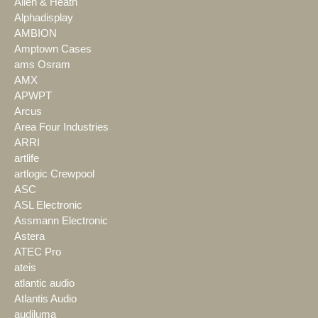
Allen & Heath
Alphadisplay
AMBION
Amptown Cases
ams Osram
AMX
APWPT
Arcus
Area Four Industries
ARRI
artlife
artlogic Crewpool
ASC
ASL Electronic
Assmann Electronic
Astera
ATEC Pro
ateis
atlantic audio
Atlantis Audio
audiluma