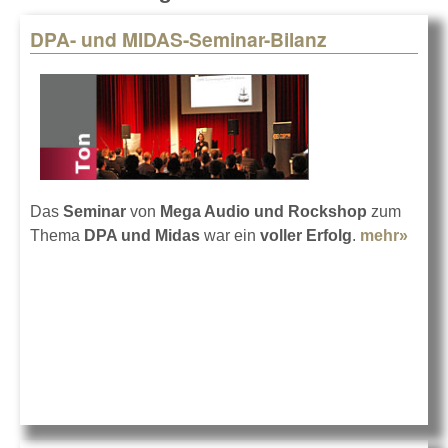
DPA- und MIDAS-Seminar-Bilanz
Pages
Das
Seminar
von
Mega Audio und Rockshop
zum
Thema
DPA und Midas
war ein
voller Erfolg
.
mehr»
abou
DPA-
und
MIDA
Semi
Bilan