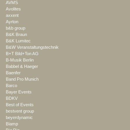
AVMS
Avolites
axxent
Ayrton
b&b group
B&K Braun
B&K Lumitec
B&W Veranstaltungstechnik
B+T Bild+Ton AG
B-Musik Berlin
Babbel & Haeger
Baenfer
Band Pro Munich
Barco
Bayer Events
BDKV
Best of Events
bestvent group
beyerdynamic
Biamp