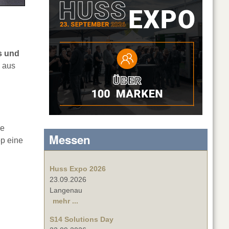
s und
aus
re
Messen
op eine
Huss Expo 2026
23.09.2026
Langenau
mehr ...
S14 Solutions Day