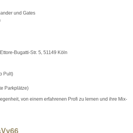
pander und Gates
n
ttore-Bugatti-Str. 5, 51149 Köln
o Pult)
te Parkplätze)
genheit, von einem erfahrenen Profi zu lernen und ihre Mix-
sVv66