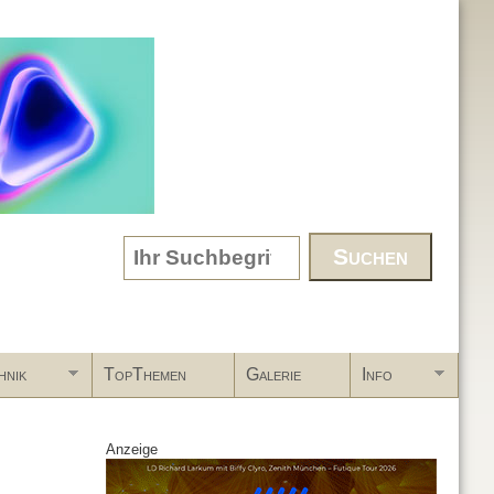
Search form
hnik
TopThemen
Galerie
Info
Anzeige