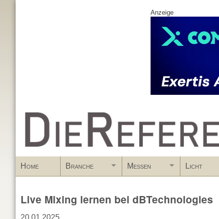
Anzeige
www.DieReferenz.de
Home
Branche
Messen
Licht
Live Mixing lernen bei dBTechnologies
20.01.2025