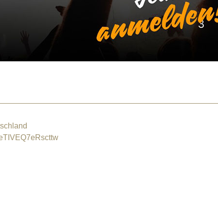
schland
eTIVEQ7eRscttw