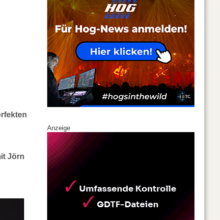
rfekten
Anzeige
it Jörn