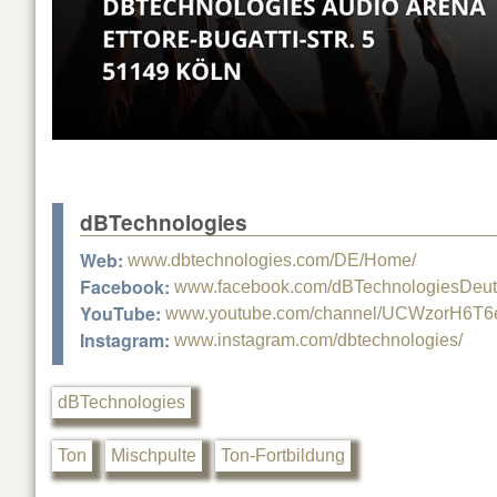
dBTechnologies
Web:
www.dbtechnologies.com/DE/Home/
Facebook:
www.facebook.com/dBTechnologiesDeut
YouTube:
www.youtube.com/channel/UCWzorH6T6
Instagram:
www.instagram.com/dbtechnologies/
dBTechnologies
Ton
Mischpulte
Ton-Fortbildung