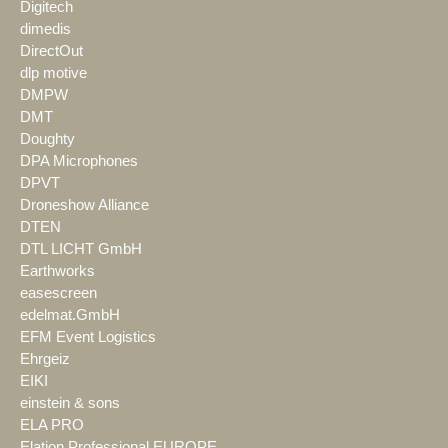
Digitech
dimedis
DirectOut
dlp motive
DMPW
DMT
Doughty
DPA Microphones
DPVT
Droneshow Alliance
DTEN
DTL LICHT GmbH
Earthworks
easescreen
edelmat.GmbH
EFM Event Logistics
Ehrgeiz
EIKI
einstein & sons
ELA PRO
Elation Professional EUROPE