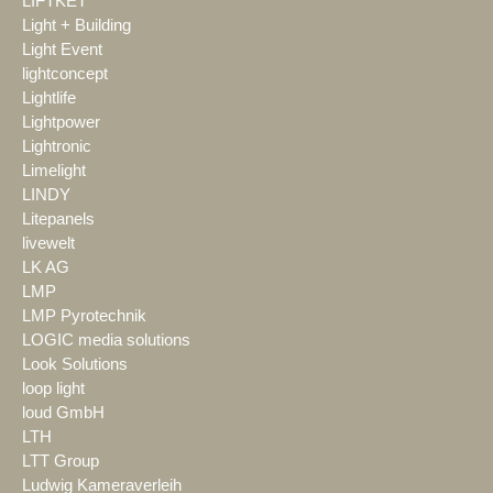
LIFTKET
Light + Building
Light Event
lightconcept
Lightlife
Lightpower
Lightronic
Limelight
LINDY
Litepanels
livewelt
LK AG
LMP
LMP Pyrotechnik
LOGIC media solutions
Look Solutions
loop light
loud GmbH
LTH
LTT Group
Ludwig Kameraverleih