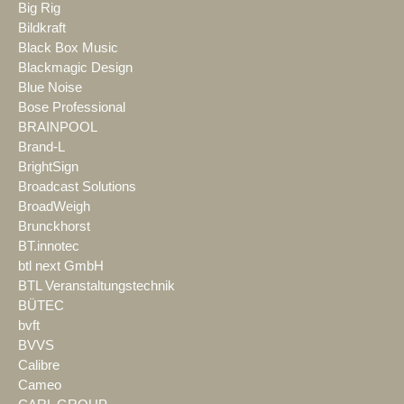
Big Rig
Bildkraft
Black Box Music
Blackmagic Design
Blue Noise
Bose Professional
BRAINPOOL
Brand-L
BrightSign
Broadcast Solutions
BroadWeigh
Brunckhorst
BT.innotec
btl next GmbH
BTL Veranstaltungstechnik
BÜTEC
bvft
BVVS
Calibre
Cameo