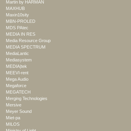
Martin by HARMAN
MAXHUB
Maxin10sity
MBN-PROLED
MDS PAtec
MEDIA IN RES
Media Resource Group
MEDIA SPECTRUM
MediaLantic
Mediasystem
MEDIA|tek
MEEVI-rent
Mega Audio
Megaforce
MEGATECH
Merging Technologies
Mersive
Meyer Sound
Miet-pa
MILOS
Ministry of Light