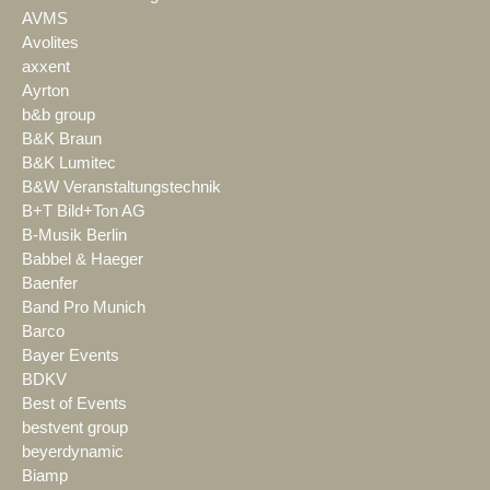
AVMS
Avolites
axxent
Ayrton
b&b group
B&K Braun
B&K Lumitec
B&W Veranstaltungstechnik
B+T Bild+Ton AG
B-Musik Berlin
Babbel & Haeger
Baenfer
Band Pro Munich
Barco
Bayer Events
BDKV
Best of Events
bestvent group
beyerdynamic
Biamp