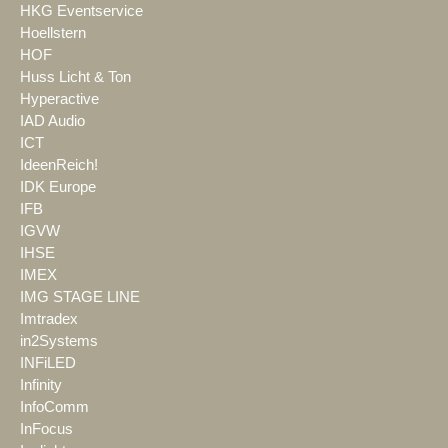
HKG Eventservice
Hoellstern
HOF
Huss Licht & Ton
Hyperactive
IAD Audio
ICT
IdeenReich!
IDK Europe
IFB
IGVW
IHSE
IMEX
IMG STAGE LINE
Imtradex
in2Systems
INFiLED
Infinity
InfoComm
InFocus