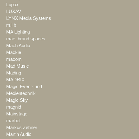
Lupax
LUXAV
LYNX Media Systems
m.i.b
MA Lighting
mac. brand spaces
Mach Audio
Mackie
macom
Mad Music
Mäding
MADRIX
Magic Event- und
Medientechnik
Magic Sky
magnid
Mainstage
marbet
Markus Zehner
Martin Audio