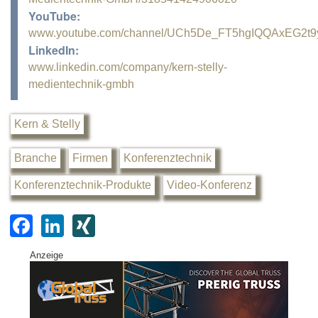
YouTube:
www.youtube.com/channel/UCh5De_FT5hgIQQAxEG2t
LinkedIn:
www.linkedin.com/company/kern-stelly-
medientechnik-gmbh
Kern & Stelly
Branche
Firmen
Konferenztechnik
Konferenztechnik-Produkte
Video-Konferenz
F
Li
XI
a
n
N
Anzeige
c
k
G
e
e
b
dI