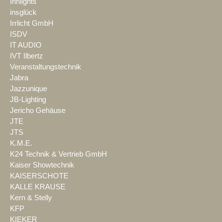
Innlights
insglück
Irrlicht GmbH
ISDV
IT AUDIO
IVT Ilbertz
Veranstaltungstechnik
Jabra
Jazzunique
JB-Lighting
Jericho Gehäuse
JTE
JTS
K.M.E.
K24 Technik & Vertrieb GmbH
Kaiser Showtechnik
KAISERSCHOTE
KALLE KRAUSE
Kern & Stelly
KFP
KIEKER