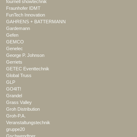
fournell showtechnik
Fraunhofer IDMT
FunTech Innovation
GAHRENS + BATTERMANN
Gardemann
Gefen
GEMCO
Genelec
George P. Johnson
Gerriets
GETEC Eventtechnik
Global Truss
GLP
GO4IT!
Grandel
Grass Valley
Groh Distribution
Groh-P.A.
Veranstaltungstechnik
gruppe20
Gschwendtner