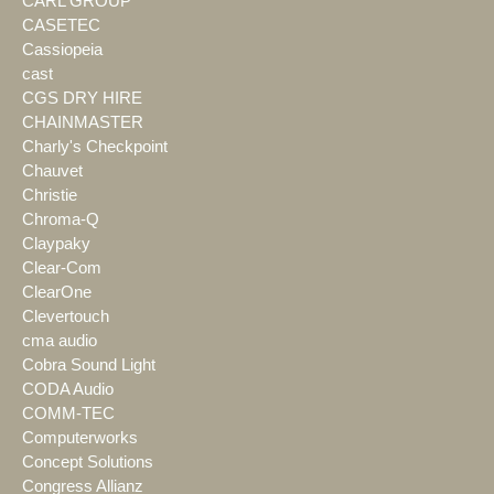
CARL GROUP
CASETEC
Cassiopeia
cast
CGS DRY HIRE
CHAINMASTER
Charly's Checkpoint
Chauvet
Christie
Chroma-Q
Claypaky
Clear-Com
ClearOne
Clevertouch
cma audio
Cobra Sound Light
CODA Audio
COMM-TEC
Computerworks
Concept Solutions
Congress Allianz