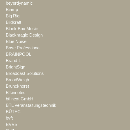
beyerdynamic
Biamp
Big Rig
Bildkraft
Black Box Music
Blackmagic Design
Blue Noise
Bose Professional
BRAINPOOL
Brand-L
BrightSign
Broadcast Solutions
BroadWeigh
Brunckhorst
BT.innotec
btl next GmbH
BTL Veranstaltungstechnik
BÜTEC
bvft
BVVS