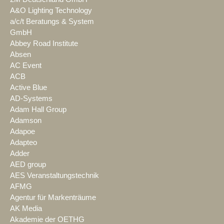
A&O Lighting Technology
a/c/t Beratungs & System
GmbH
Abbey Road Institute
Absen
AC Event
ACB
Active Blue
AD-Systems
Adam Hall Group
Adamson
Adapoe
Adapteo
Adder
AED group
AES Veranstaltungstechnik
AFMG
Agentur für Markenträume
AK Media
Akademie der OETHG