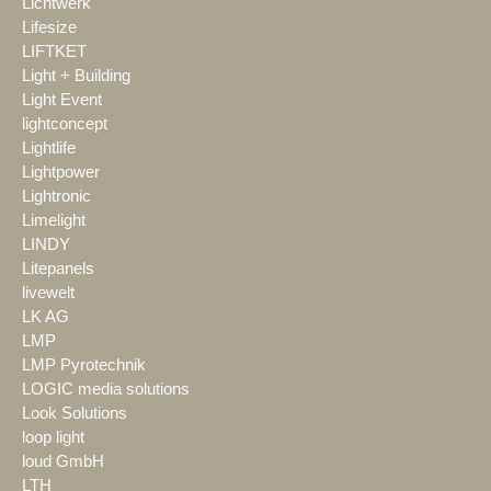
Lichtwerk
Lifesize
LIFTKET
Light + Building
Light Event
lightconcept
Lightlife
Lightpower
Lightronic
Limelight
LINDY
Litepanels
livewelt
LK AG
LMP
LMP Pyrotechnik
LOGIC media solutions
Look Solutions
loop light
loud GmbH
LTH