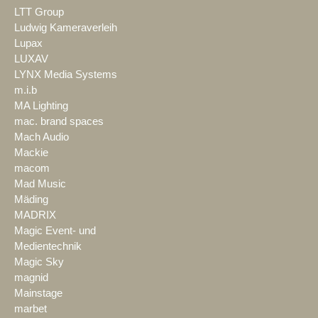
LTT Group
Ludwig Kameraverleih
Lupax
LUXAV
LYNX Media Systems
m.i.b
MA Lighting
mac. brand spaces
Mach Audio
Mackie
macom
Mad Music
Mäding
MADRIX
Magic Event- und
Medientechnik
Magic Sky
magnid
Mainstage
marbet