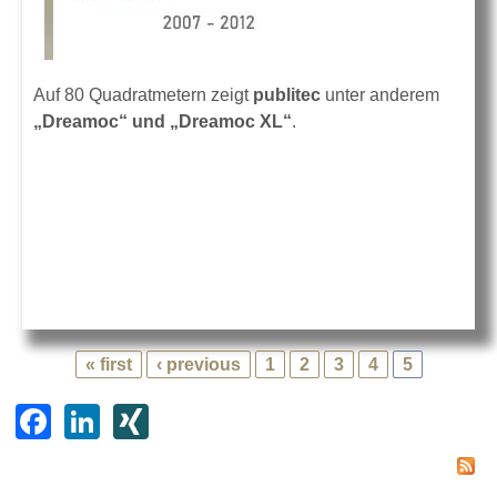
Auf 80 Quadratmetern zeigt
publitec
unter anderem
„Dreamoc“ und „Dreamoc XL“
.
« first
‹ previous
1
2
3
4
5
F
Li
XI
a
n
N
c
k
G