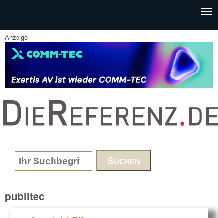
Skip to main content
Anzeige
www.DieReferenz.de
Search form
publitec