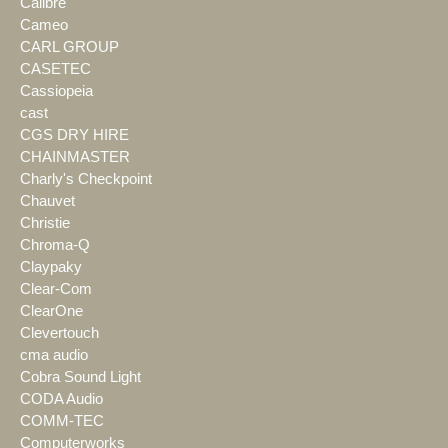
Calibre
Cameo
CARL GROUP
CASETEC
Cassiopeia
cast
CGS DRY HIRE
CHAINMASTER
Charly's Checkpoint
Chauvet
Christie
Chroma-Q
Claypaky
Clear-Com
ClearOne
Clevertouch
cma audio
Cobra Sound Light
CODA Audio
COMM-TEC
Computerworks