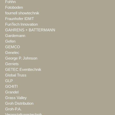
Fohhn
Fotoboden
fournell showtechnik
Fraunhofer IDMT
FunTech Innovation
GAHRENS + BATTERMANN
Gardemann
Gefen
GEMCO
Genelec
George P. Johnson
Gerriets
GETEC Eventtechnik
Global Truss
GLP
GO4IT!
Grandel
Grass Valley
Groh Distribution
Groh-P.A.
Veranstaltungstechnik