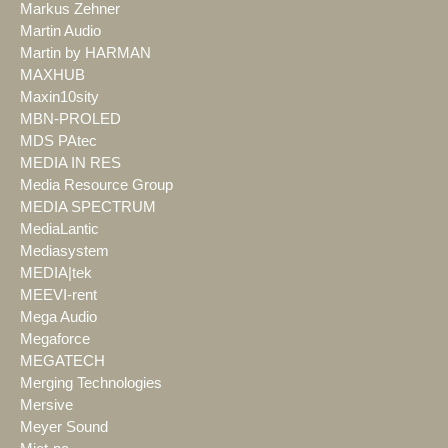
Markus Zehner
Martin Audio
Martin by HARMAN
MAXHUB
Maxin10sity
MBN-PROLED
MDS PAtec
MEDIA IN RES
Media Resource Group
MEDIA SPECTRUM
MediaLantic
Mediasystem
MEDIA|tek
MEEVI-rent
Mega Audio
Megaforce
MEGATECH
Merging Technologies
Mersive
Meyer Sound