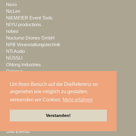
Nexo
NicLen
NIEMEIER Event Tools
NIYU.productions
nobeo
Nocturne Drones GmbH
NPB Veranstaltungstechnik
NTi Audio
NÜSSLI
Oblong Industries
Octopus
Oehlbach Kabel
Um Ihren Besuch auf die DieReferenz so
OETHG
OKG-AV
angenehm wie möglich zu gestalten,
Omron
verwenden wir Cookies
Mehr erfahren
Optimahl Catering
Optocore
Verstanden!
ORANGE PRODUCTION DG
OS-VT
Otto Events