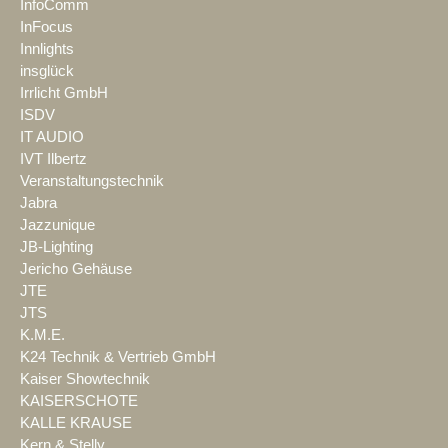
InfoComm
InFocus
Innlights
insglück
Irrlicht GmbH
ISDV
IT AUDIO
IVT Ilbertz
Veranstaltungstechnik
Jabra
Jazzunique
JB-Lighting
Jericho Gehäuse
JTE
JTS
K.M.E.
K24 Technik & Vertrieb GmbH
Kaiser Showtechnik
KAISERSCHOTE
KALLE KRAUSE
Kern & Stelly