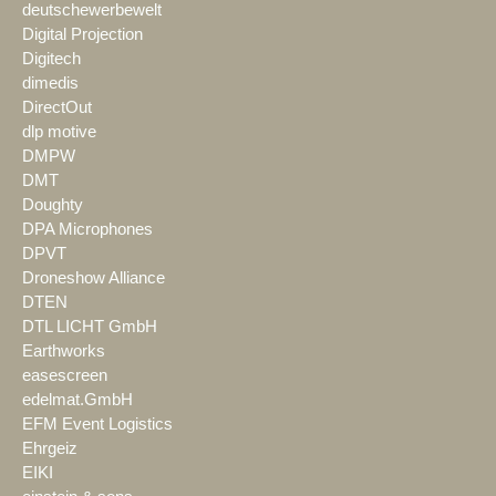
deutschewerbewelt
Digital Projection
Digitech
dimedis
DirectOut
dlp motive
DMPW
DMT
Doughty
DPA Microphones
DPVT
Droneshow Alliance
DTEN
DTL LICHT GmbH
Earthworks
easescreen
edelmat.GmbH
EFM Event Logistics
Ehrgeiz
EIKI