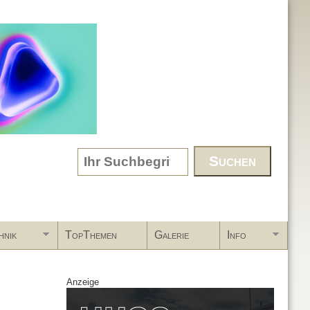
Search form
hnik
TopThemen
Galerie
Info
Anzeige