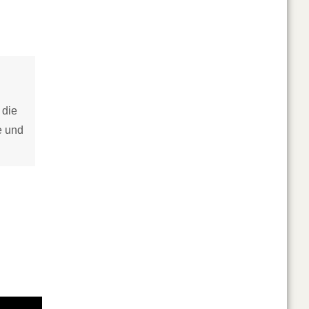
 die
e und