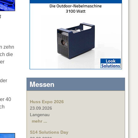
4
en zehn
ch die
er
 der
Messen
ber 40
Huss Expo 2026
ach
23.09.2026
Langenau
mehr ...
S14 Solutions Day