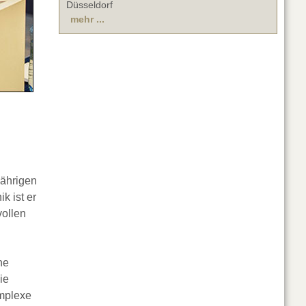
Düsseldorf
mehr ...
jährigen
k ist er
vollen
ne
ie
omplexe