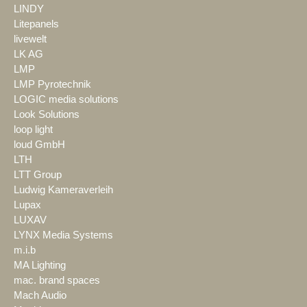
LINDY
Litepanels
livewelt
LK AG
LMP
LMP Pyrotechnik
LOGIC media solutions
Look Solutions
loop light
loud GmbH
LTH
LTT Group
Ludwig Kameraverleih
Lupax
LUXAV
LYNX Media Systems
m.i.b
MA Lighting
mac. brand spaces
Mach Audio