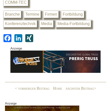
COMM-TEC
Branche
Termine
Firmen
Fortbildung
Konferenztechnik
Media
Media-Fortbildung
F
Li
XI
a
n
N
Anzeige
c
k
G
e
e
b
dI
o
n
o
< vorheriger Beitrag
Home
nächster Beitrag>
k
Anzeige