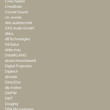
Crew Nation
CrewBrain
Crystal Sound
ctc events
d&b audiotechnik
DAS Audio GmbH
dblux
dBTechnologies
DEAplus
delta-max
DetailKLANG
deutschewerbewelt
Digital Projection
Digitech
dimedis
DirectOut
dlp motive
DMPW
DMT
Doughty
DPA Microphones