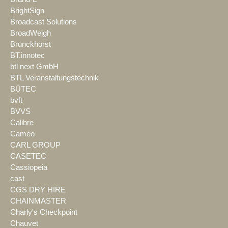
BrightSign
Broadcast Solutions
BroadWeigh
Brunckhorst
BT.innotec
btl next GmbH
BTL Veranstaltungstechnik
BÜTEC
bvft
BVVS
Calibre
Cameo
CARL GROUP
CASETEC
Cassiopeia
cast
CGS DRY HIRE
CHAINMASTER
Charly's Checkpoint
Chauvet