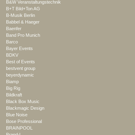
B&W Veranstaltungstechnik
B+T Bild+Ton AG
B-Musik Berlin
Babbel & Haeger
Baenfer
Band Pro Munich
Barco
Bayer Events
BDKV
Best of Events
bestvent group
beyerdynamic
Biamp
Big Rig
Bildkraft
Black Box Music
Blackmagic Design
Blue Noise
Bose Professional
BRAINPOOL
Brand-L