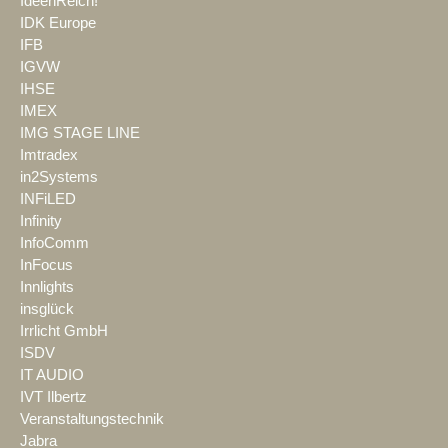
IdeenReich!
IDK Europe
IFB
IGVW
IHSE
IMEX
IMG STAGE LINE
Imtradex
in2Systems
INFiLED
Infinity
InfoComm
InFocus
Innlights
insglück
Irrlicht GmbH
ISDV
IT AUDIO
IVT Ilbertz
Veranstaltungstechnik
Jabra