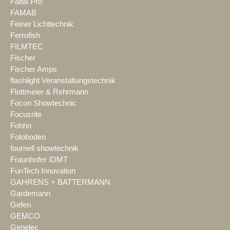
Faital Pro
FAMAB
Feiner Lichttechnik
Ferrofish
FILMTEC
Fischer
Fischer Amps
flashlight Veranstaltungstechnik
Flottmeier & Rehrmann
Focon Showtechnic
Focusrite
Fohhn
Fotoboden
fournell showtechnik
Fraunhofer IDMT
FunTech Innovation
GAHRENS + BATTERMANN
Gardemann
Gefen
GEMCO
Genelec