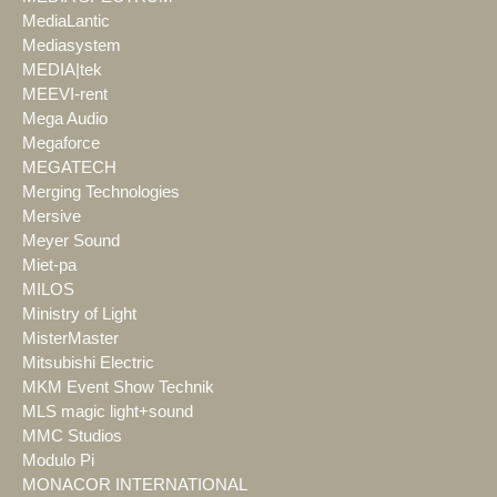
MediaLantic
Mediasystem
MEDIA|tek
MEEVI-rent
Mega Audio
Megaforce
MEGATECH
Merging Technologies
Mersive
Meyer Sound
Miet-pa
MILOS
Ministry of Light
MisterMaster
Mitsubishi Electric
MKM Event Show Technik
MLS magic light+sound
MMC Studios
Modulo Pi
MONACOR INTERNATIONAL