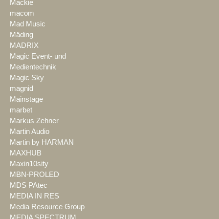
Mackie
macom
Mad Music
Mäding
MADRIX
Magic Event- und
Medientechnik
Magic Sky
magnid
Mainstage
marbet
Markus Zehner
Martin Audio
Martin by HARMAN
MAXHUB
Maxin10sity
MBN-PROLED
MDS PAtec
MEDIA IN RES
Media Resource Group
MEDIA SPECTRUM