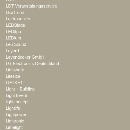
LDT Veranstaltungsservice
LEaT con
Lectrosonics
LEDBlade
LEDitgo
LEDium
Leu Sound
Leyard
Leyendecker GmbH
LG Electronics Deutschland
Lichtwerk
Lifesize
LIFTKET
Light + Building
Light Event
lightconcept
Lightlife
Lightpower
Lightronic
Limelight