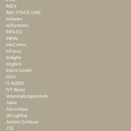
IMEX
IMG STAGE LINE
Imtradex
in2Systems
INFiLED
Infinity
InfoComm
InFocus
Innlights
insglück
Irrlicht GmbH
ISDV
IT AUDIO
IVT Ilbertz
Veranstaltungstechnik
Jabra
Jazzunique
JB-Lighting
Jericho Gehäuse
JTE