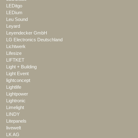
LEDitgo
LEDium
Leu Sound
Leyard
Leyendecker GmbH
LG Electronics Deutschland
Lichtwerk
Lifesize
LIFTKET
Light + Building
Light Event
lightconcept
Lightlife
Lightpower
Lightronic
Limelight
LINDY
Litepanels
livewelt
LK AG