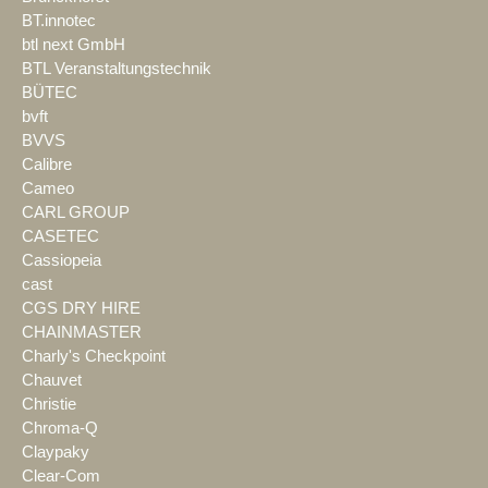
BT.innotec
btl next GmbH
BTL Veranstaltungstechnik
BÜTEC
bvft
BVVS
Calibre
Cameo
CARL GROUP
CASETEC
Cassiopeia
cast
CGS DRY HIRE
CHAINMASTER
Charly's Checkpoint
Chauvet
Christie
Chroma-Q
Claypaky
Clear-Com