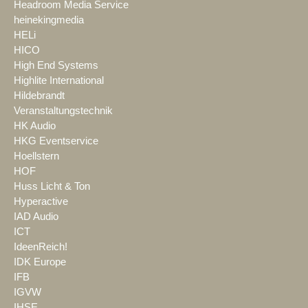
Headroom Media Service
heinekingmedia
HELi
HICO
High End Systems
Highlite International
Hildebrandt
Veranstaltungstechnik
HK Audio
HKG Eventservice
Hoellstern
HOF
Huss Licht & Ton
Hyperactive
IAD Audio
ICT
IdeenReich!
IDK Europe
IFB
IGVW
IHSE