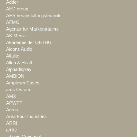
Adder
AED group
AES Veranstaltungstechnik
AFMG
Agentur für Markenträume
AK Media
Akademie der OETHG
Alcons Audio
Alfalite
Allen & Heath
Alphadisplay
AMBION
Amptown Cases
ams Osram
AMX
APWPT
Arcus
Area Four Industries
ARRI
artlife
artlogic Crewpool