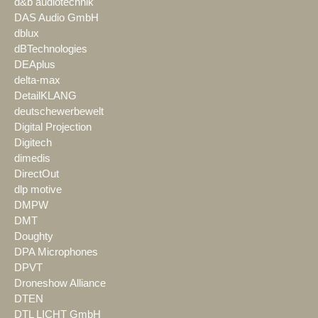
d&b audiotechnik
DAS Audio GmbH
dblux
dBTechnologies
DEAplus
delta-max
DetailKLANG
deutschewerbewelt
Digital Projection
Digitech
dimedis
DirectOut
dlp motive
DMPW
DMT
Doughty
DPA Microphones
DPVT
Droneshow Alliance
DTEN
DTL LICHT GmbH