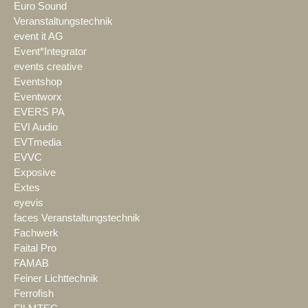
Euro Sound
Veranstaltungstechnik
event it AG
Event*Integrator
events creative
Eventshop
Eventworx
EVERS PA
EVI Audio
EVTmedia
EVVC
Exposive
Extes
eyevis
faces Veranstaltungstechnik
Fachwerk
Faital Pro
FAMAB
Feiner Lichttechnik
Ferrofish