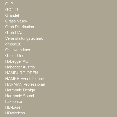
GLP
GO4IT!
Grandel
Grass Valley
Groh Distribution
Groh-P.A.
Veranstaltungstechnik
gruppe20
Gschwendtner
Guest-One
Habegger AG
Habegger Austria
HAMBURG OPEN
HAMKE Event-Technik
HARMAN Professional
Harmonic Design
Harmonic Sound
hazebase
HB-Laser
HDwireless