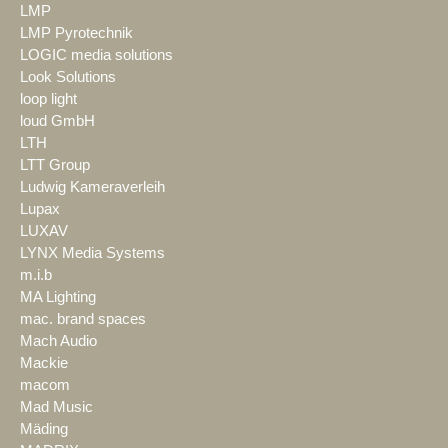
LMP
LMP Pyrotechnik
LOGIC media solutions
Look Solutions
loop light
loud GmbH
LTH
LTT Group
Ludwig Kameraverleih
Lupax
LUXAV
LYNX Media Systems
m.i.b
MA Lighting
mac. brand spaces
Mach Audio
Mackie
macom
Mad Music
Mäding