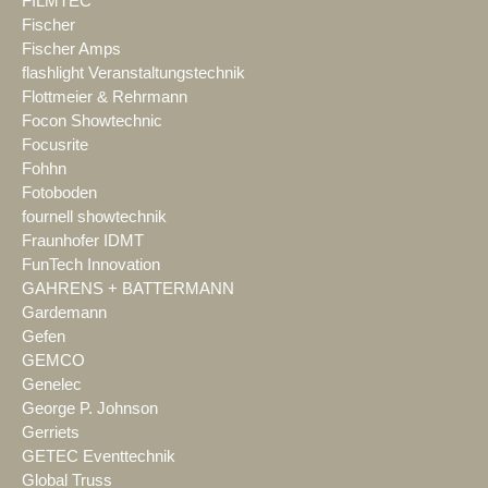
FILMTEC
Fischer
Fischer Amps
flashlight Veranstaltungstechnik
Flottmeier & Rehrmann
Focon Showtechnic
Focusrite
Fohhn
Fotoboden
fournell showtechnik
Fraunhofer IDMT
FunTech Innovation
GAHRENS + BATTERMANN
Gardemann
Gefen
GEMCO
Genelec
George P. Johnson
Gerriets
GETEC Eventtechnik
Global Truss