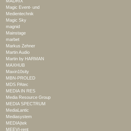
MADRIX
Magic Event- und
Medientechnik
Magic Sky
magnid
Mainstage
marbet
Markus Zehner
Martin Audio
Martin by HARMAN
MAXHUB
Maxin10sity
MBN-PROLED
MDS PAtec
MEDIA IN RES
Media Resource Group
MEDIA SPECTRUM
MediaLantic
Mediasystem
MEDIA|tek
MEEVI-rent