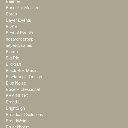
Baenfer
Band Pro Munich
Barco
Bayer Events
BDKV
Best of Events
bestvent group
beyerdynamic
Biamp
Big Rig
Bildkraft
Black Box Music
Blackmagic Design
Blue Noise
Bose Professional
BRAINPOOL
Brand-L
BrightSign
Broadcast Solutions
BroadWeigh
Brunckhorst