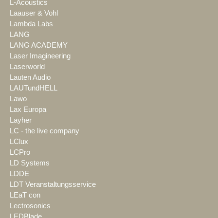
L-Acoustics
Laauser & Vohl
Lambda Labs
LANG
LANG ACADEMY
Laser Imagineering
Laserworld
Lauten Audio
LAUTundHELL
Lawo
Lax Europa
Layher
LC - the live company
LClux
LCPro
LD Systems
LDDE
LDT Veranstaltungsservice
LEaT con
Lectrosonics
LEDBlade