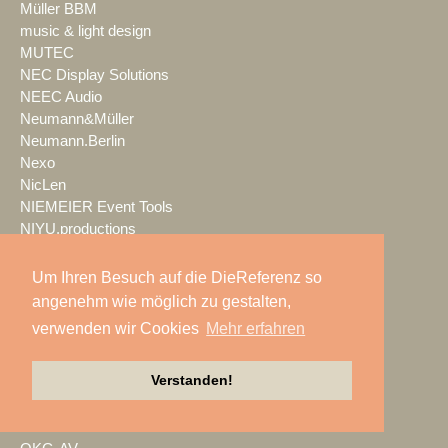
Müller BBM
music & light design
MUTEC
NEC Display Solutions
NEEC Audio
Neumann&Müller
Neumann.Berlin
Nexo
NicLen
NIEMEIER Event Tools
NIYU.productions
nobeo
Nocturne Drones GmbH
Um Ihren Besuch auf die DieReferenz so
NPB Veranstaltungstechnik
angenehm wie möglich zu gestalten,
NTi Audio
verwenden wir Cookies
Mehr erfahren
NÜSSLI
Oblong Industries
Verstanden!
Octopus
Oehlbach Kabel
OETHG