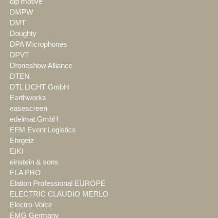
dlp motive
DMPW
DMT
Doughty
DPA Microphones
DPVT
Droneshow Alliance
DTEN
DTL LICHT GmbH
Earthworks
easescreen
edelmat.GmbH
EFM Event Logistics
Ehrgeiz
EIKI
einstein & sons
ELA PRO
Elation Professional EUROPE
ELECTRIC CLAUDIO MERLO
Electro-Voice
EMG Germany