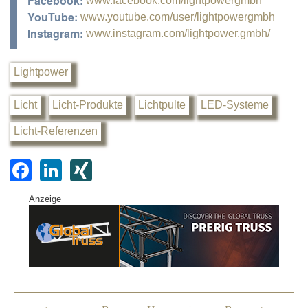
Facebook:
www.facebook.com/lightpowergmbh
YouTube:
www.youtube.com/user/lightpowergmbh
Instagram:
www.instagram.com/lightpower.gmbh/
Lightpower
Licht
Licht-Produkte
Lichtpulte
LED-Systeme
Licht-Referenzen
F
Li
XI
a
n
N
Anzeige
c
k
G
e
e
b
dI
o
n
o