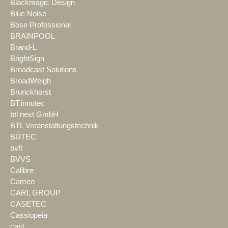
Blackmagic Design
Blue Noise
Bose Professional
BRAINPOOL
Brand-L
BrightSign
Broadcast Solutions
BroadWeigh
Brunckhorst
BT.innotec
btl next GmbH
BTL Veranstaltungstechnik
BÜTEC
bvft
BVVS
Calibre
Cameo
CARL GROUP
CASETEC
Cassiopeia
cast