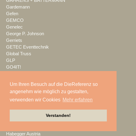
GAHRENS + BATTERMANN
Gardemann
Gefen
GEMCO
Genelec
George P. Johnson
Gerriets
GETEC Eventtechnik
Global Truss
GLP
GO4IT!
Grandel
Grass Valley
Um Ihren Besuch auf die DieReferenz so
Groh Distribution
angenehm wie möglich zu gestalten,
Groh-P.A.
verwenden wir Cookies
Mehr erfahren
Veranstaltungstechnik
gruppe20
Gschwendtner
Verstanden!
Guest-One
Habegger AG
Habegger Austria