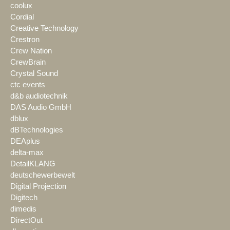
coolux
Cordial
Creative Technology
Crestron
Crew Nation
CrewBrain
Crystal Sound
ctc events
d&b audiotechnik
DAS Audio GmbH
dblux
dBTechnologies
DEAplus
delta-max
DetailKLANG
deutschewerbewelt
Digital Projection
Digitech
dimedis
DirectOut