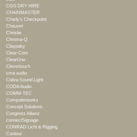
CGS DRY HIRE
CHAINMASTER
Charly's Checkpoint
Chauvet
Christie
Chroma-Q
Claypaky
Clear-Com
ClearOne
Clevertouch
cma audio
Cobra Sound Light
CODA Audio
COMM-TEC
Computerworks
Concept Solutions
Congress Allianz
connectSignage
CONRAD Licht & Rigging
Contour