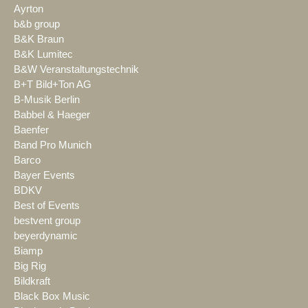
Ayrton
b&b group
B&K Braun
B&K Lumitec
B&W Veranstaltungstechnik
B+T Bild+Ton AG
B-Musik Berlin
Babbel & Haeger
Baenfer
Band Pro Munich
Barco
Bayer Events
BDKV
Best of Events
bestvent group
beyerdynamic
Biamp
Big Rig
Bildkraft
Black Box Music