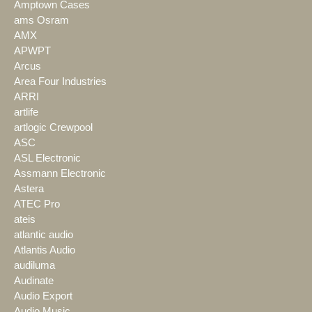
Amptown Cases
ams Osram
AMX
APWPT
Arcus
Area Four Industries
ARRI
artlife
artlogic Crewpool
ASC
ASL Electronic
Assmann Electronic
Astera
ATEC Pro
ateis
atlantic audio
Atlantis Audio
audiluma
Audinate
Audio Export
Audio Music