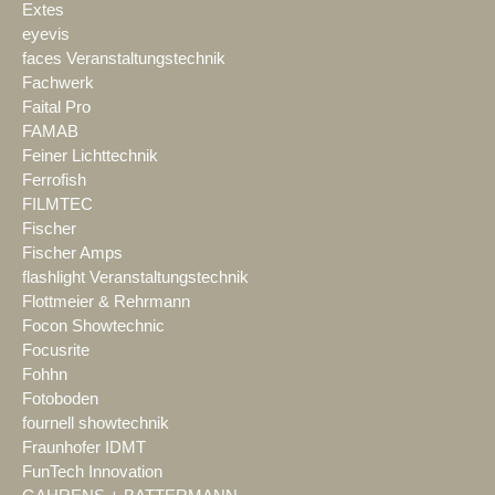
Extes
eyevis
faces Veranstaltungstechnik
Fachwerk
Faital Pro
FAMAB
Feiner Lichttechnik
Ferrofish
FILMTEC
Fischer
Fischer Amps
flashlight Veranstaltungstechnik
Flottmeier & Rehrmann
Focon Showtechnic
Focusrite
Fohhn
Fotoboden
fournell showtechnik
Fraunhofer IDMT
FunTech Innovation