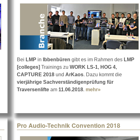
Bei
LMP
in
Ibbenbüren
gibt es im Rahmen des
LMP
[colleges]
Trainings zu
WORK LS-1, HOG 4,
n im Juni bei dBTechnologies
CAPTURE 2018
und
ArKaos
. Dazu kommt die
vierjährige Sachverständigenprüfung für
Traversenlifte
am
11.06.2018
.
mehr»
about Das LMP [
Pro Audio-Technik Convention 2018