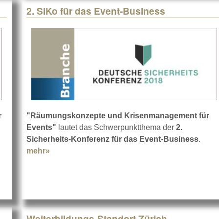
2. SiKo für das Event-Business
r
"Räumungskonzepte und Krisenmanagement für
 MADRIX 5
Events"
lautet das Schwerpunktthema der
2.
Sicherheits-Konferenz für das Event-Business
.
mehr»
about 2. SiKo für das Event-Business
Weiterbildungs-Standort Zürich