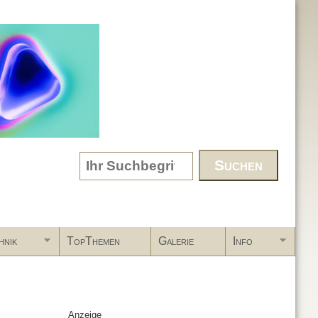
Search form
hnik
TopThemen
Galerie
Info
Anzeige