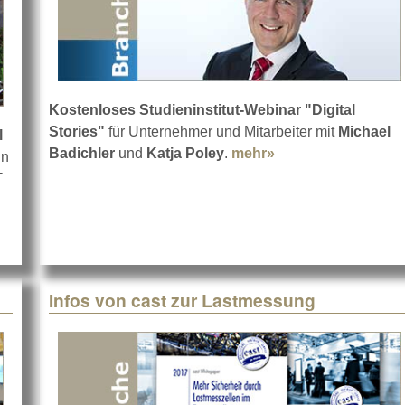
Kostenloses Studieninstitut-Webinar "Digital
Stories"
für Unternehmer und Mitarbeiter mit
Michael
l
Badichler
und
Katja Poley
.
mehr»
about Den digitale
in
T
nen dank SOUNDLIGHT und Artistic-Licence
Infos von cast zur Lastmessung