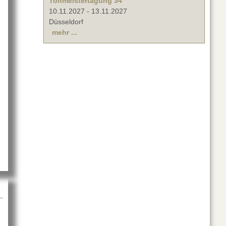
Tonmeistertagung 34
10.11.2027
-
13.11.2027
Düsseldorf
mehr ...
tion 2018