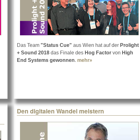
Das Team
"Status Cue"
aus Wien hat auf der
Prolight
+ Sound 2018
das Finale des
Hog Factor
von
High
ent
End Systems
gewonnen
.
mehr»
about Status Cue ge
Den digitalen Wandel meistern