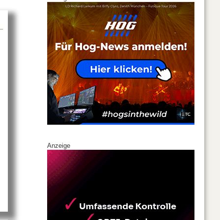
about Neu im LMP [college]
Anzeige