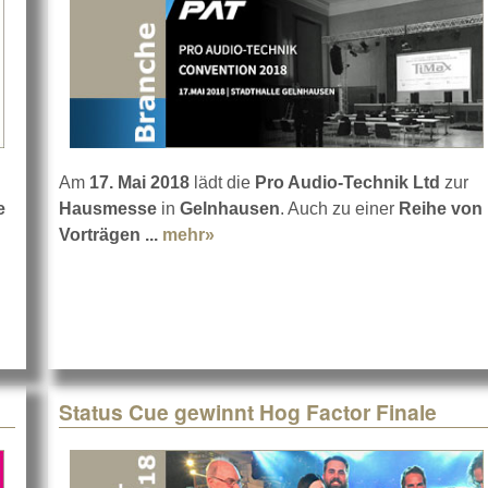
Am
17. Mai 2018
lädt die
Pro Audio-Technik Ltd
zur
e
Hausmesse
in
Gelnhausen
. Auch zu einer
Reihe von
erschutzbeauftragter werden
Vorträgen ...
mehr»
about Pro Audio-Technik Conven
Status Cue gewinnt Hog Factor Finale