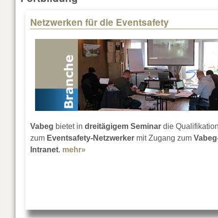
Netzwerken für die Eventsafety
Pages
Vabeg
bietet in
dreitägigem Seminar
die Qualifikatio
zum
Eventsafety-Netzwerker
mit Zugang zum
Vabeg
Intranet
.
mehr»
about Netzwerken für die Eventsafe