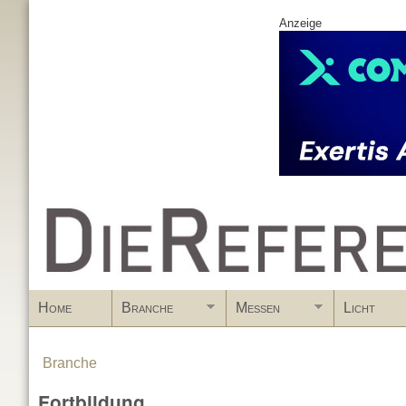
Anzeige
www.DieReferenz.de
Home
Branche
Messen
Licht
Branche
You are here
Fortbildung