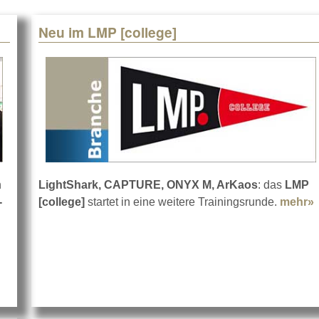
Neu im LMP [college]
n
LightShark, CAPTURE, ONYX M, ArKaos
: das
LMP
-
[college]
startet in eine weitere Trainingsrunde.
mehr»
ty