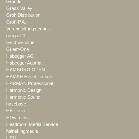
Grandel
Grass Valley
Groh Distribution
Groh-P.A.
Veranstaltungstechnik
gruppe20
Gschwendtner
Guest-One
Habegger AG
Habegger Austria
HAMBURG OPEN
HAMKE Event-Technik
HARMAN Professional
Harmonic Design
Harmonic Sound
hazebase
HB-Laser
HDwireless
Headroom Media Service
heinekingmedia
HELi