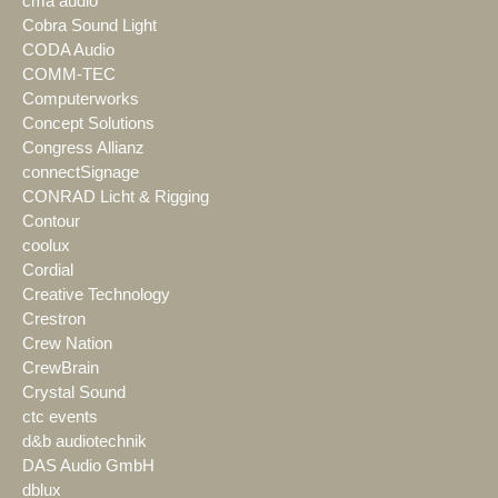
cma audio
Cobra Sound Light
CODA Audio
COMM-TEC
Computerworks
Concept Solutions
Congress Allianz
connectSignage
CONRAD Licht & Rigging
Contour
coolux
Cordial
Creative Technology
Crestron
Crew Nation
CrewBrain
Crystal Sound
ctc events
d&b audiotechnik
DAS Audio GmbH
dblux