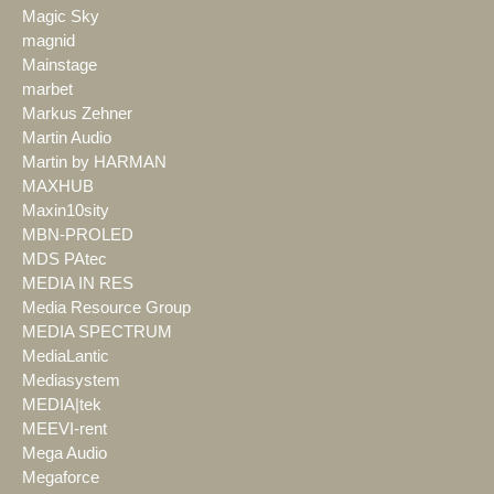
Magic Sky
magnid
Mainstage
marbet
Markus Zehner
Martin Audio
Martin by HARMAN
MAXHUB
Maxin10sity
MBN-PROLED
MDS PAtec
MEDIA IN RES
Media Resource Group
MEDIA SPECTRUM
MediaLantic
Mediasystem
MEDIA|tek
MEEVI-rent
Mega Audio
Megaforce