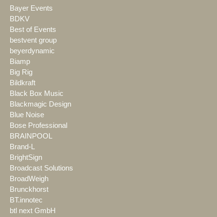
Bayer Events
BDKV
Best of Events
bestvent group
beyerdynamic
Biamp
Big Rig
Bildkraft
Black Box Music
Blackmagic Design
Blue Noise
Bose Professional
BRAINPOOL
Brand-L
BrightSign
Broadcast Solutions
BroadWeigh
Brunckhorst
BT.innotec
btl next GmbH