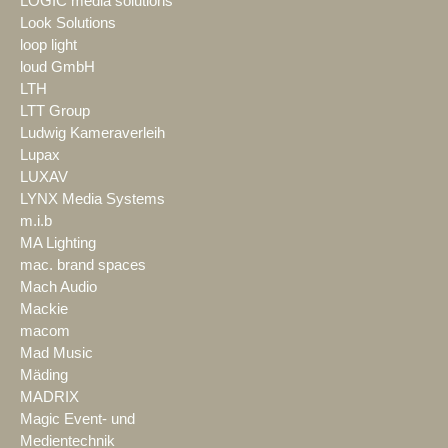
LOGIC media solutions
Look Solutions
loop light
loud GmbH
LTH
LTT Group
Ludwig Kameraverleih
Lupax
LUXAV
LYNX Media Systems
m.i.b
MA Lighting
mac. brand spaces
Mach Audio
Mackie
macom
Mad Music
Mäding
MADRIX
Magic Event- und
Medientechnik