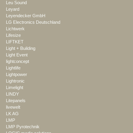
Leu Sound
Leyard
Leyendecker GmbH
LG Electronics Deutschland
Lichtwerk
Lifesize
LIFTKET
Light + Building
Light Event
lightconcept
Lightlife
Lightpower
Lightronic
Limelight
LINDY
Litepanels
livewelt
LK AG
LMP
LMP Pyrotechnik