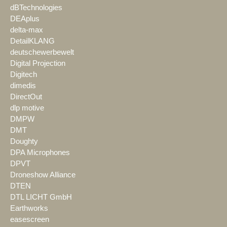
dBTechnologies
DEAplus
delta-max
DetailKLANG
deutschewerbewelt
Digital Projection
Digitech
dimedis
DirectOut
dlp motive
DMPW
DMT
Doughty
DPA Microphones
DPVT
Droneshow Alliance
DTEN
DTL LICHT GmbH
Earthworks
easescreen