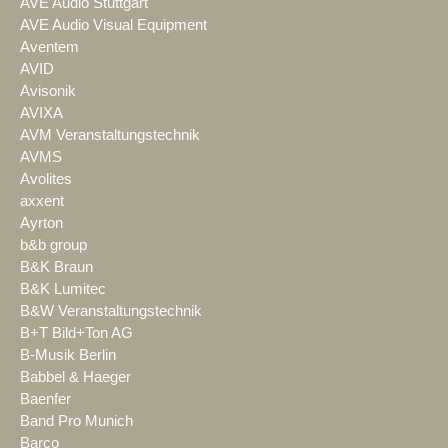
AVE Audio Stuttgart
AVE Audio Visual Equipment
Aventem
AVID
Avisonik
AVIXA
AVM Veranstaltungstechnik
AVMS
Avolites
axxent
Ayrton
b&b group
B&K Braun
B&K Lumitec
B&W Veranstaltungstechnik
B+T Bild+Ton AG
B-Musik Berlin
Babbel & Haeger
Baenfer
Band Pro Munich
Barco