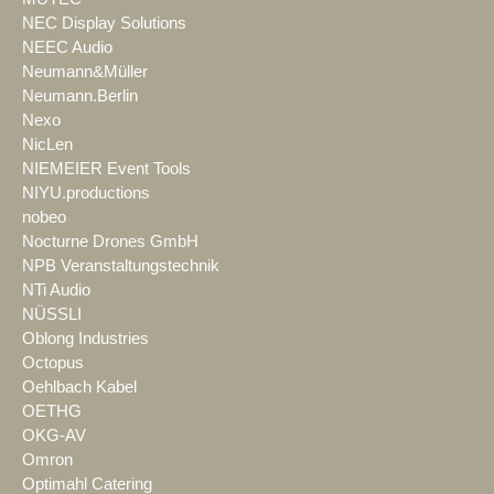
NEC Display Solutions
NEEC Audio
Neumann&Müller
Neumann.Berlin
Nexo
NicLen
NIEMEIER Event Tools
NIYU.productions
nobeo
Nocturne Drones GmbH
NPB Veranstaltungstechnik
NTi Audio
NÜSSLI
Oblong Industries
Octopus
Oehlbach Kabel
OETHG
OKG-AV
Omron
Optimahl Catering