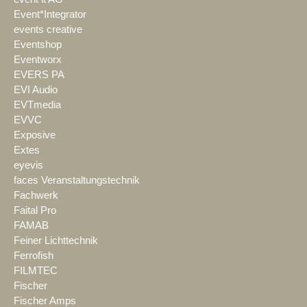
Event*Integrator
events creative
Eventshop
Eventworx
EVERS PA
EVI Audio
EVTmedia
EVVC
Exposive
Extes
eyevis
faces Veranstaltungstechnik
Fachwerk
Faital Pro
FAMAB
Feiner Lichttechnik
Ferrofish
FILMTEC
Fischer
Fischer Amps