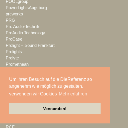
POOLgroup
PowerLightsAugsburg
preworks
PRG
Pro Audio-Technik
ProAudio Technology
ProCase
Prolight + Sound Frankfurt
Prolights
Prolyte
Promethean
Proske
Protones
Um Ihren Besuch auf die DieReferenz so
publitec
angenehm wie möglich zu gestalten,
Q-SYS
verwenden wir Cookies
Mehr erfahren
QSC
Quividi
Qvest
Verstanden!
Rain Age
Rauschenberger Catering
RCF