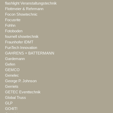
flashlight Veranstaltungstechnik
Flottmeier & Rehrmann
Focon Showtechnic
Focusrite
Fohhn
Fotoboden
fournell showtechnik
Fraunhofer IDMT
FunTech Innovation
GAHRENS + BATTERMANN
Gardemann
Gefen
GEMCO
Genelec
George P. Johnson
Gerriets
GETEC Eventtechnik
Global Truss
GLP
GO4IT!