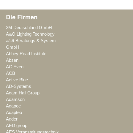
Die Firmen
2M Deutschland GmbH
A&O Lighting Technology
a/c/t Beratungs & System
GmbH
Abbey Road Institute
Absen
AC Event
ACB
Active Blue
AD-Systems
Adam Hall Group
Adamson
Adapoe
Adapteo
Adder
AED group
AES Veranstaltungstechnik