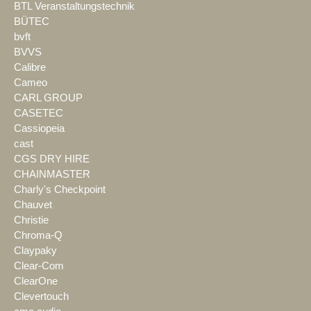
BTL Veranstaltungstechnik
BÜTEC
bvft
BVVS
Calibre
Cameo
CARL GROUP
CASETEC
Cassiopeia
cast
CGS DRY HIRE
CHAINMASTER
Charly's Checkpoint
Chauvet
Christie
Chroma-Q
Claypaky
Clear-Com
ClearOne
Clevertouch