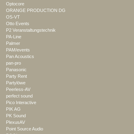
Optocore
ORANGE PRODUCTION DG
OS-VT
Otto Events
P2 Veranstaltungstechnik
PA-Line
Palmer
PAM/events
Pan Acoustics
pan-pro
Panasonic
Party Rent
Partylöwe
Peerless-AV
perfect sound
Pico Interactive
PIK AG
PK Sound
PlexusAV
Point Source Audio