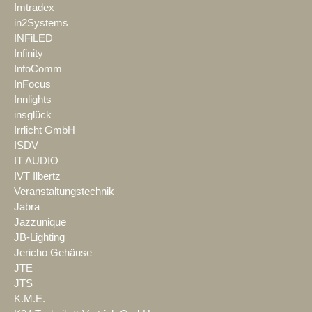
Imtradex
in2Systems
INFiLED
Infinity
InfoComm
InFocus
Innlights
insglück
Irrlicht GmbH
ISDV
IT AUDIO
IVT Ilbertz
Veranstaltungstechnik
Jabra
Jazzunique
JB-Lighting
Jericho Gehäuse
JTE
JTS
K.M.E.