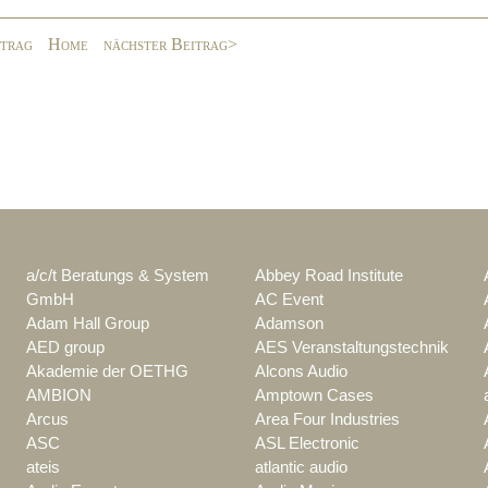
itrag
Home
nächster Beitrag>
a/c/t Beratungs & System
Abbey Road Institute
GmbH
AC Event
Adam Hall Group
Adamson
AED group
AES Veranstaltungstechnik
Akademie der OETHG
Alcons Audio
AMBION
Amptown Cases
Arcus
Area Four Industries
ASC
ASL Electronic
ateis
atlantic audio