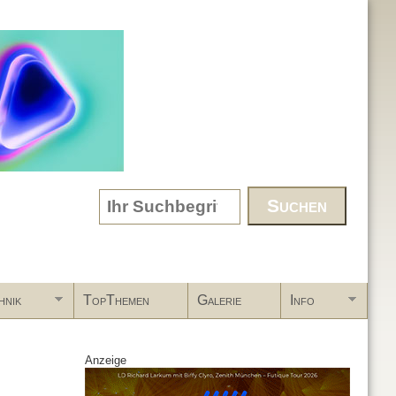
Search form
hnik
TopThemen
Galerie
Info
Anzeige