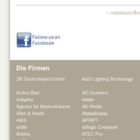
o
< vorheriger Be
k
Die Firmen
2M Deutschland GmbH
A&O Lighting Technology
Active Blue
AD-Systems
Adapteo
Adder
Agentur für Markenträume
AK Media
Allen & Heath
Alphadisplay
AMX
APWPT
artlife
artlogic Crewpool
Astera
ATEC Pro