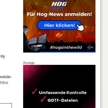
ity
Anzeige
Module-
htlos