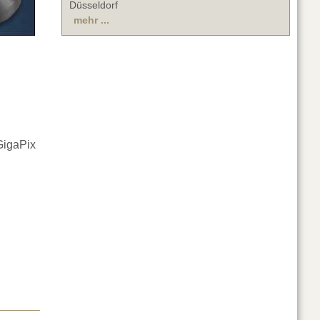
Düsseldorf
mehr ...
GigaPix