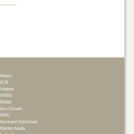
Absen
ACB
Adapoe
AFMG
Alfalite
ams Osram
ARRI
Assmann Electronic
Atlantis Audio