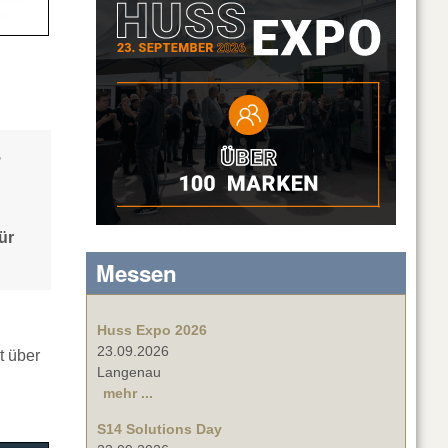
,
ür
Messen
Huss Expo 2026
23.09.2026
t über
Langenau
mehr ...
S14 Solutions Day