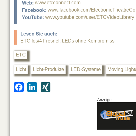
Web:
www.etcconnect.com
Facebook:
www.facebook.com/ElectronicTheatreCon
YouTube:
www.youtube.com/user/ETCVideoLibrary
Lesen Sie auch:
ETC fos/4 Fresnel: LEDs ohne Kompromiss
ETC
Licht
Licht-Produkte
LED-Systeme
Moving Light
F
Li
XI
a
n
N
Anzeige
c
k
G
e
e
b
dI
o
n