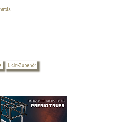
trols
s
Licht-Zubehör