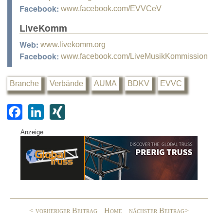
Facebook:
www.facebook.com/EVVCeV
LiveKomm
Web:
www.livekomm.org
Facebook:
www.facebook.com/LiveMusikKommission
Branche
Verbände
AUMA
BDKV
EVVC
F
Li
XI
a
n
N
Anzeige
c
k
G
e
e
b
dI
o
n
o
< vorheriger Beitrag
Home
nächster Beitrag>