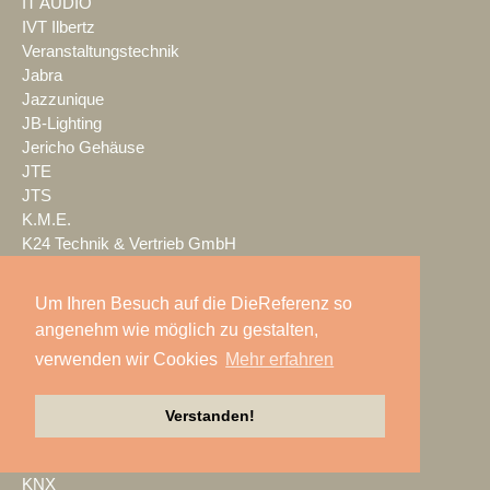
IT AUDIO
IVT Ilbertz
Veranstaltungstechnik
Jabra
Jazzunique
JB-Lighting
Jericho Gehäuse
JTE
JTS
K.M.E.
K24 Technik & Vertrieb GmbH
Kaiser Showtechnik
KAISERSCHOTE
Um Ihren Besuch auf die DieReferenz so
KALLE KRAUSE
angenehm wie möglich zu gestalten,
Kern & Stelly
verwenden wir Cookies
Mehr erfahren
KFP
KIEKER
Kindermann
Verstanden!
Kling & Freitag
KLOTZ AIS
KNX