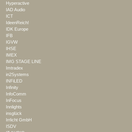
Hyperactive
IAD Audio
ICT
IdeenReich!
IDK Europe
IFB
IGVW
IHSE
IMEX
IMG STAGE LINE
Imtradex
in2Systems
INFiLED
Infinity
InfoComm
InFocus
Innlights
insglück
Irrlicht GmbH
ISDV