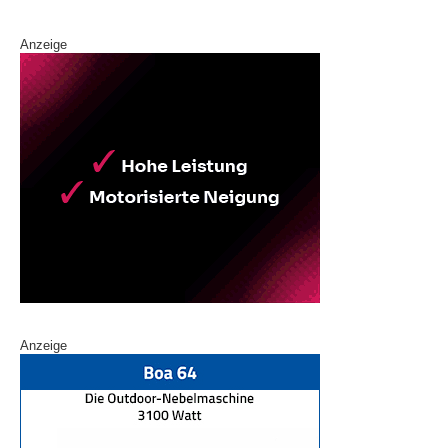
k
Anzeige
Anzeige