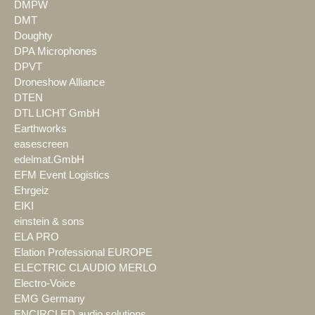
DMPW
DMT
Doughty
DPA Microphones
DPVT
Droneshow Alliance
DTEN
DTL LICHT GmbH
Earthworks
easescreen
edelmat.GmbH
EFM Event Logistics
Ehrgeiz
EIKI
einstein & sons
ELA PRO
Elation Professional EUROPE
ELECTRIC CLAUDIO MERLO
Electro-Voice
EMG Germany
ENCIRCLED audio.solutions