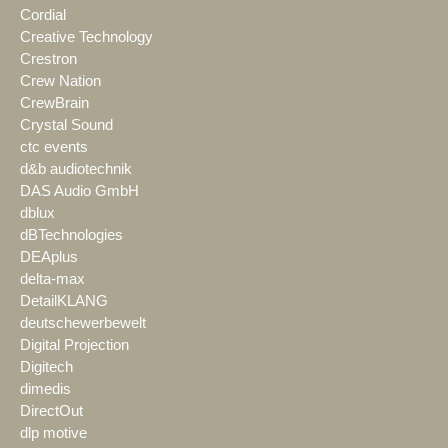
Cordial
Creative Technology
Crestron
Crew Nation
CrewBrain
Crystal Sound
ctc events
d&b audiotechnik
DAS Audio GmbH
dblux
dBTechnologies
DEAplus
delta-max
DetailKLANG
deutschewerbewelt
Digital Projection
Digitech
dimedis
DirectOut
dlp motive