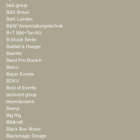
b&b group
B&K Braun
B&K Lumitec
B&W Veranstaltungstechnik
B+T Bild+Ton AG
B-Musik Berlin
Babbel & Haeger
Baenfer
Band Pro Munich
Barco
Bayer Events
BDKV
Best of Events
bestvent group
beyerdynamic
Biamp
Big Rig
Bildkraft
Black Box Music
Blackmagic Design