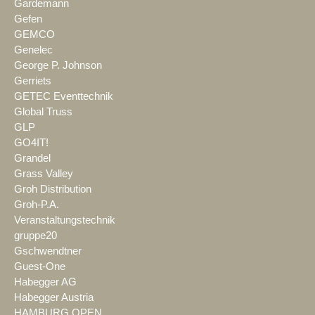
Gardemann
Gefen
GEMCO
Genelec
George P. Johnson
Gerriets
GETEC Eventtechnik
Global Truss
GLP
GO4IT!
Grandel
Grass Valley
Groh Distribution
Groh-P.A.
Veranstaltungstechnik
gruppe20
Gschwendtner
Guest-One
Habegger AG
Habegger Austria
HAMBURG OPEN