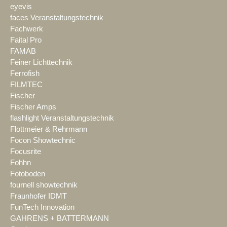
eyevis
faces Veranstaltungstechnik
Fachwerk
Faital Pro
FAMAB
Feiner Lichttechnik
Ferrofish
FILMTEC
Fischer
Fischer Amps
flashlight Veranstaltungstechnik
Flottmeier & Rehrmann
Focon Showtechnic
Focusrite
Fohhn
Fotoboden
fournell showtechnik
Fraunhofer IDMT
FunTech Innovation
GAHRENS + BATTERMANN