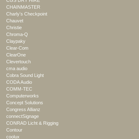
CGS DRY HIRE
CHAINMASTER
Charly's Checkpoint
Chauvet
Christie
Chroma-Q
Claypaky
Clear-Com
ClearOne
Clevertouch
cma audio
Cobra Sound Light
CODA Audio
COMM-TEC
Computerworks
Concept Solutions
Congress Allianz
connectSignage
CONRAD Licht & Rigging
Contour
coolux