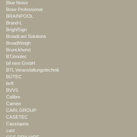
Blue Noise
Bose Professional
BRAINPOOL
Brand-L
BrightSign
Broadcast Solutions
BroadWeigh
Brunckhorst
BT.innotec
btl next GmbH
BTL Veranstaltungstechnik
BÜTEC
bvft
BVVS
Calibre
Cameo
CARL GROUP
CASETEC
Cassiopeia
cast