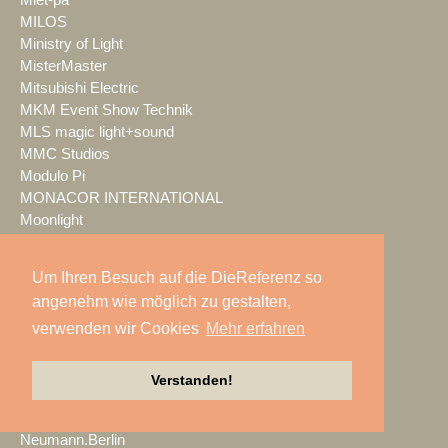
MILOS
Ministry of Light
MisterMaster
Mitsubishi Electric
MKM Event Show Technik
MLS magic light+sound
MMC Studios
Modulo Pi
MONACOR INTERNATIONAL
Moonlight
MOTION GROUP
Movecat
Um Ihren Besuch auf die DieReferenz so
msm studio group
angenehm wie möglich zu gestalten,
Müller BBM
verwenden wir Cookies
Mehr erfahren
music & light design
MUTEC
NEC Display Solutions
Verstanden!
NEEC Audio
Neumann&Müller
Neumann.Berlin