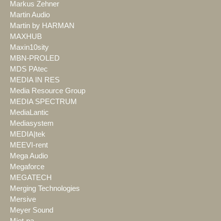
Markus Zehner
Martin Audio
Martin by HARMAN
MAXHUB
Maxin10sity
MBN-PROLED
MDS PAtec
MEDIA IN RES
Media Resource Group
MEDIA SPECTRUM
MediaLantic
Mediasystem
MEDIA|tek
MEEVI-rent
Mega Audio
Megaforce
MEGATECH
Merging Technologies
Mersive
Meyer Sound
Miet-pa