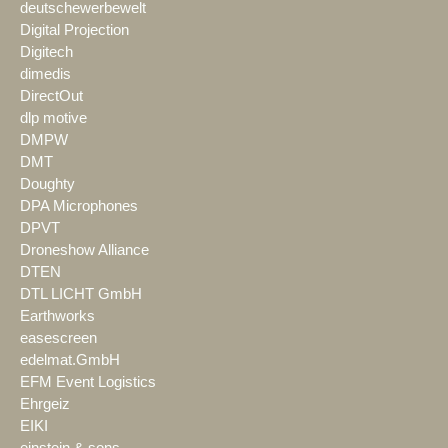
deutschewerbewelt
Digital Projection
Digitech
dimedis
DirectOut
dlp motive
DMPW
DMT
Doughty
DPA Microphones
DPVT
Droneshow Alliance
DTEN
DTL LICHT GmbH
Earthworks
easescreen
edelmat.GmbH
EFM Event Logistics
Ehrgeiz
EIKI
einstein & sons