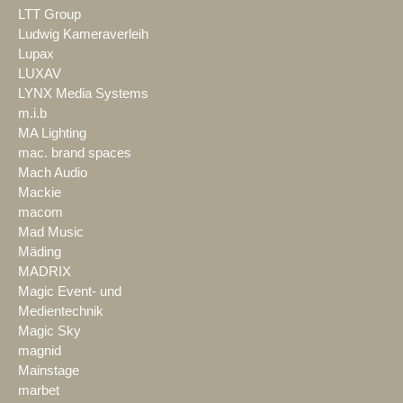
LTT Group
Ludwig Kameraverleih
Lupax
LUXAV
LYNX Media Systems
m.i.b
MA Lighting
mac. brand spaces
Mach Audio
Mackie
macom
Mad Music
Mäding
MADRIX
Magic Event- und
Medientechnik
Magic Sky
magnid
Mainstage
marbet