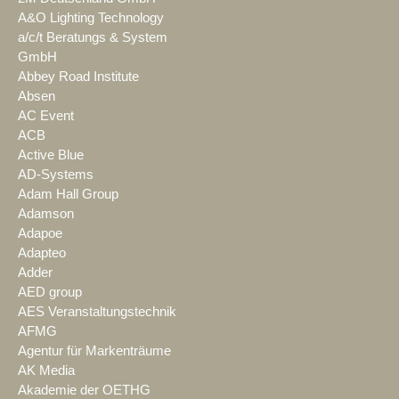
A&O Lighting Technology
a/c/t Beratungs & System
GmbH
Abbey Road Institute
Absen
AC Event
ACB
Active Blue
AD-Systems
Adam Hall Group
Adamson
Adapoe
Adapteo
Adder
AED group
AES Veranstaltungstechnik
AFMG
Agentur für Markenträume
AK Media
Akademie der OETHG