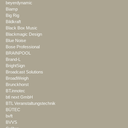
beyerdynamic
Biamp
Big Rig
Bildkraft
Black Box Music
Blackmagic Design
Blue Noise
Bose Professional
BRAINPOOL
Brand-L
BrightSign
Broadcast Solutions
BroadWeigh
Brunckhorst
BT.innotec
btl next GmbH
BTL Veranstaltungstechnik
BÜTEC
bvft
BVVS