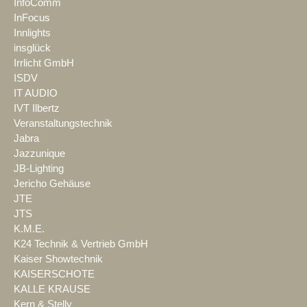
InfoComm
InFocus
Innlights
insglück
Irrlicht GmbH
ISDV
IT AUDIO
IVT Ilbertz
Veranstaltungstechnik
Jabra
Jazzunique
JB-Lighting
Jericho Gehäuse
JTE
JTS
K.M.E.
K24 Technik & Vertrieb GmbH
Kaiser Showtechnik
KAISERSCHOTE
KALLE KRAUSE
Kern & Stelly