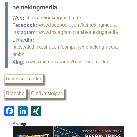
heinekingmedia
Web:
https://heinekingmedia.de
Facebook:
www.facebook.com/heinekingmedia
Instagram:
www.instagram.com/heinekingmedia
LinkedIn:
https://de.linkedin.com/company/heinekingmedia-
gmbh
Xing:
www.xing.com/pages/heinekingmedia
heinekingmedia
Branche
Ein/Umsteiger
F
Li
XI
a
n
N
Anzeige
c
k
G