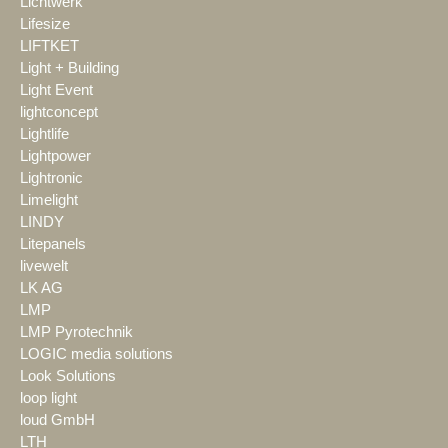
Lichtwerk
Lifesize
LIFTKET
Light + Building
Light Event
lightconcept
Lightlife
Lightpower
Lightronic
Limelight
LINDY
Litepanels
livewelt
LK AG
LMP
LMP Pyrotechnik
LOGIC media solutions
Look Solutions
loop light
loud GmbH
LTH