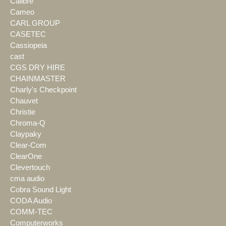
Calibre
Cameo
CARL GROUP
CASETEC
Cassiopeia
cast
CGS DRY HIRE
CHAINMASTER
Charly's Checkpoint
Chauvet
Christie
Chroma-Q
Claypaky
Clear-Com
ClearOne
Clevertouch
cma audio
Cobra Sound Light
CODA Audio
COMM-TEC
Computerworks