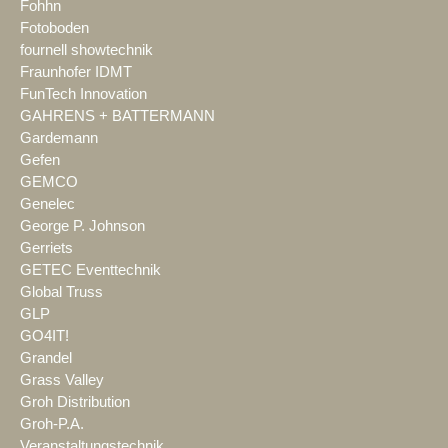
Fohhn
Fotoboden
fournell showtechnik
Fraunhofer IDMT
FunTech Innovation
GAHRENS + BATTERMANN
Gardemann
Gefen
GEMCO
Genelec
George P. Johnson
Gerriets
GETEC Eventtechnik
Global Truss
GLP
GO4IT!
Grandel
Grass Valley
Groh Distribution
Groh-P.A.
Veranstaltungstechnik