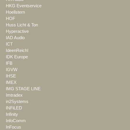
HKG Eventservice
Hoellstern
HOF
Huss Licht & Ton
Hyperactive
IAD Audio
ICT
IdeenReich!
IDK Europe
IFB
IGVW
IHSE
IMEX
IMG STAGE LINE
Imtradex
in2Systems
INFiLED
Infinity
InfoComm
InFocus