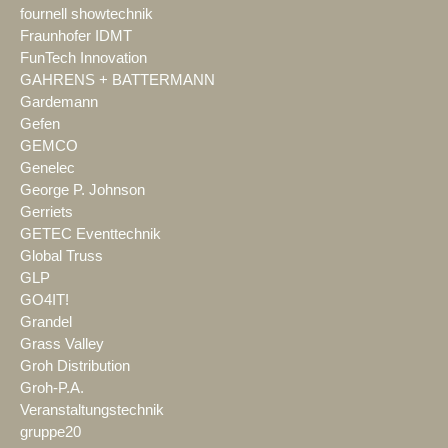
fournell showtechnik
Fraunhofer IDMT
FunTech Innovation
GAHRENS + BATTERMANN
Gardemann
Gefen
GEMCO
Genelec
George P. Johnson
Gerriets
GETEC Eventtechnik
Global Truss
GLP
GO4IT!
Grandel
Grass Valley
Groh Distribution
Groh-P.A.
Veranstaltungstechnik
gruppe20