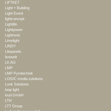
LIFTKET
Light + Building
Light Event
lightconcept
Lightlife
Lightpower
Lightronic
Limelight
LINDY
Litepanels
livewelt
LK AG
LMP
LMP Pyrotechnik
LOGIC media solutions
Look Solutions
loop light
loud GmbH
LTH
LTT Group