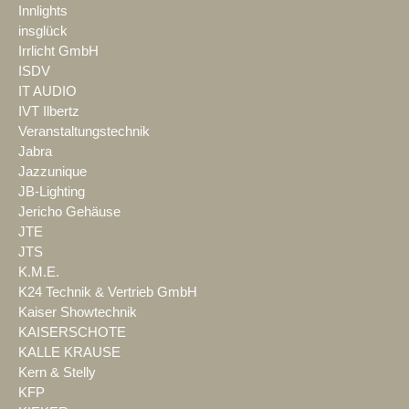
Innlights
insglück
Irrlicht GmbH
ISDV
IT AUDIO
IVT Ilbertz
Veranstaltungstechnik
Jabra
Jazzunique
JB-Lighting
Jericho Gehäuse
JTE
JTS
K.M.E.
K24 Technik & Vertrieb GmbH
Kaiser Showtechnik
KAISERSCHOTE
KALLE KRAUSE
Kern & Stelly
KFP