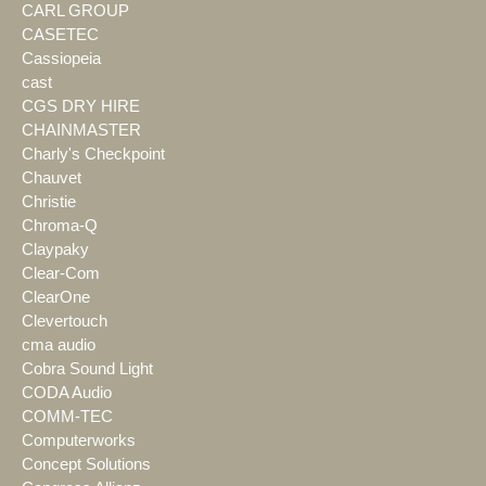
CARL GROUP
CASETEC
Cassiopeia
cast
CGS DRY HIRE
CHAINMASTER
Charly's Checkpoint
Chauvet
Christie
Chroma-Q
Claypaky
Clear-Com
ClearOne
Clevertouch
cma audio
Cobra Sound Light
CODA Audio
COMM-TEC
Computerworks
Concept Solutions