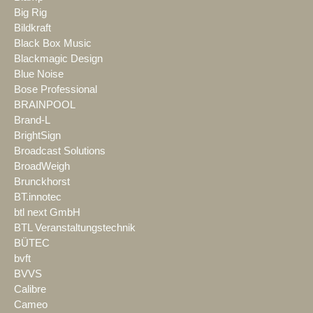
Big Rig
Bildkraft
Black Box Music
Blackmagic Design
Blue Noise
Bose Professional
BRAINPOOL
Brand-L
BrightSign
Broadcast Solutions
BroadWeigh
Brunckhorst
BT.innotec
btl next GmbH
BTL Veranstaltungstechnik
BÜTEC
bvft
BVVS
Calibre
Cameo