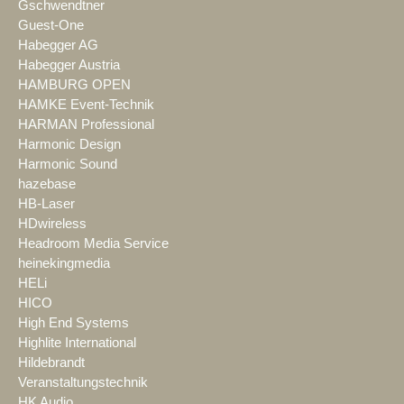
Gschwendtner
Guest-One
Habegger AG
Habegger Austria
HAMBURG OPEN
HAMKE Event-Technik
HARMAN Professional
Harmonic Design
Harmonic Sound
hazebase
HB-Laser
HDwireless
Headroom Media Service
heinekingmedia
HELi
HICO
High End Systems
Highlite International
Hildebrandt
Veranstaltungstechnik
HK Audio