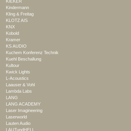
KIEKER
Kindermann
Kling & Freitag
KLOTZ AIS
KNX
Kobold
Kramer
KS AUDIO
Kuchem Konferenz Technik
Kuehl Beschallung
Kultour
Kwick Lights
L-Acoustics
Laauser & Vohl
Lambda Labs
LANG
LANG ACADEMY
Laser Imagineering
Laserworld
Lauten Audio
LAUTundHELL