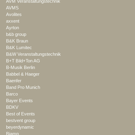
AVM Veranstaltungstechnik
AVMS
Avolites
axxent
Ayrton
b&b group
B&K Braun
B&K Lumitec
B&W Veranstaltungstechnik
B+T Bild+Ton AG
B-Musik Berlin
Babbel & Haeger
Baenfer
Band Pro Munich
Barco
Bayer Events
BDKV
Best of Events
bestvent group
beyerdynamic
Biamp