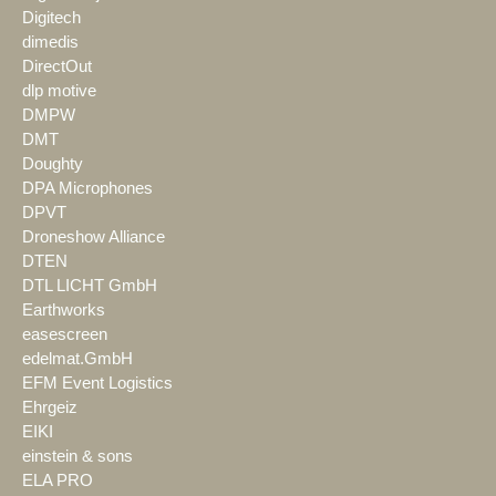
Digitech
dimedis
DirectOut
dlp motive
DMPW
DMT
Doughty
DPA Microphones
DPVT
Droneshow Alliance
DTEN
DTL LICHT GmbH
Earthworks
easescreen
edelmat.GmbH
EFM Event Logistics
Ehrgeiz
EIKI
einstein & sons
ELA PRO