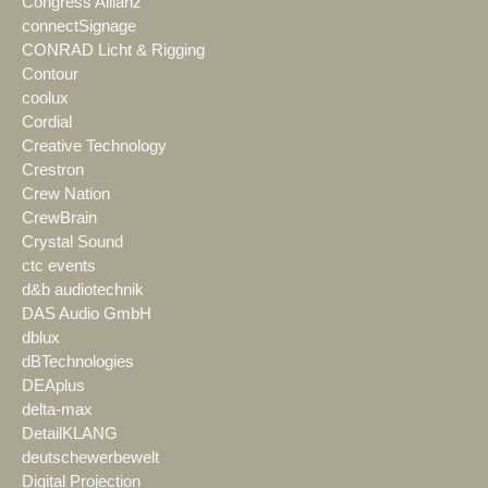
Congress Allianz
connectSignage
CONRAD Licht & Rigging
Contour
coolux
Cordial
Creative Technology
Crestron
Crew Nation
CrewBrain
Crystal Sound
ctc events
d&b audiotechnik
DAS Audio GmbH
dblux
dBTechnologies
DEAplus
delta-max
DetailKLANG
deutschewerbewelt
Digital Projection