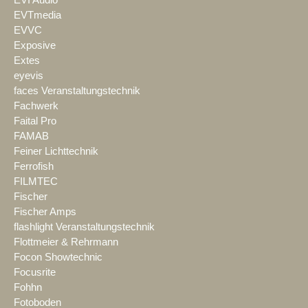
EVI Audio
EVTmedia
EVVC
Exposive
Extes
eyevis
faces Veranstaltungstechnik
Fachwerk
Faital Pro
FAMAB
Feiner Lichttechnik
Ferrofish
FILMTEC
Fischer
Fischer Amps
flashlight Veranstaltungstechnik
Flottmeier & Rehrmann
Focon Showtechnic
Focusrite
Fohhn
Fotoboden