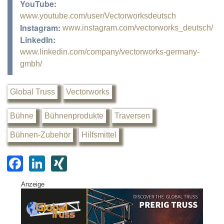
YouTube:
www.youtube.com/user/Vectorworksdeutsch
Instagram:
www.instagram.com/vectorworks_deutsch/
LinkedIn:
www.linkedin.com/company/vectorworks-germany-
gmbh/
Global Truss
Vectorworks
Bühne
Bühnenprodukte
Traversen
Bühnen-Zubehör
Hilfsmittel
F
Li
XI
a
n
N
Anzeige
c
k
G
e
e