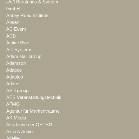
a/c/t Beratungs & System
GmbH
Abbey Road Institute
Absen
AC Event
ACB
Active Blue
AD-Systems
Adam Hall Group
Adamson
Adapoe
Adapteo
Adder
AED group
AES Veranstaltungstechnik
AFMG
Agentur für Markenträume
AK Media
Akademie der OETHG
Alcons Audio
Alfalite