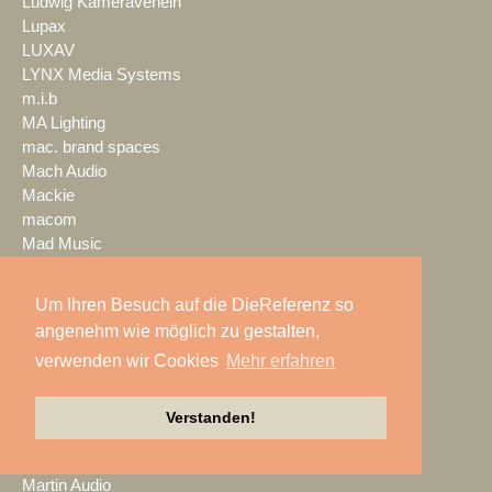
Ludwig Kameraverleih
Lupax
LUXAV
LYNX Media Systems
m.i.b
MA Lighting
mac. brand spaces
Mach Audio
Mackie
macom
Mad Music
Mäding
MADRIX
Um Ihren Besuch auf die DieReferenz so
Magic Event- und
angenehm wie möglich zu gestalten,
Medientechnik
verwenden wir Cookies
Mehr erfahren
Magic Sky
magnid
Mainstage
Verstanden!
marbet
Markus Zehner
Martin Audio