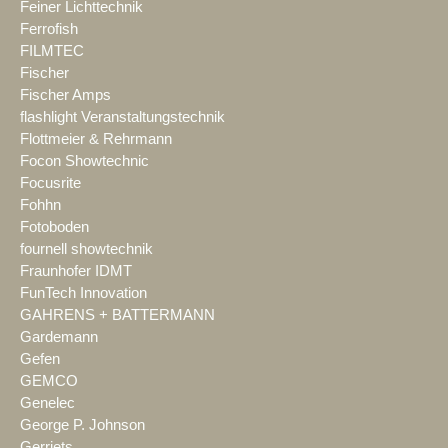
Feiner Lichttechnik
Ferrofish
FILMTEC
Fischer
Fischer Amps
flashlight Veranstaltungstechnik
Flottmeier & Rehrmann
Focon Showtechnic
Focusrite
Fohhn
Fotoboden
fournell showtechnik
Fraunhofer IDMT
FunTech Innovation
GAHRENS + BATTERMANN
Gardemann
Gefen
GEMCO
Genelec
George P. Johnson
Gerriets