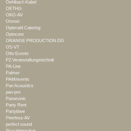
Oehlbach Kabel
OETHG
OKG-AV
Omron
Optimahl Catering
Optocore
ORANGE PRODUCTION DG
OS-VT
Otto Events
P2 Veranstaltungstechnik
PA-Line
Palmer
PAM/events
Pan Acoustics
pan-pro
Panasonic
Party Rent
Partylöwe
Peerless-AV
perfect sound
Pico Interactive