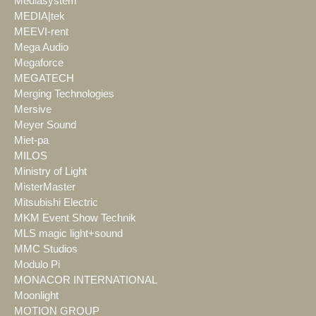
Mediasystem
MEDIA|tek
MEEVI-rent
Mega Audio
Megaforce
MEGATECH
Merging Technologies
Mersive
Meyer Sound
Miet-pa
MILOS
Ministry of Light
MisterMaster
Mitsubishi Electric
MKM Event Show Technik
MLS magic light+sound
MMC Studios
Modulo Pi
MONACOR INTERNATIONAL
Moonlight
MOTION GROUP