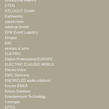
Droneshow Alliance
DTEN
DTL LICHT GmbH
Earthworks
easescreen
edelmat.GmbH
EFM Event Logistics
Ehrgeiz
EIKI
einstein & sons
ELA PRO
Elation Professional EUROPE
ELECTRIC CLAUDIO MERLO
Electro-Voice
EMG Germany
ENCIRCLED audio.solutions
Encore EMEA
Enova Solutions
Entertainment Technology
Concepts
EPOS