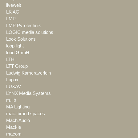
livewelt
LK AG
LMP
LMP Pyrotechnik
LOGIC media solutions
Look Solutions
loop light
loud GmbH
LTH
LTT Group
Ludwig Kameraverleih
Lupax
LUXAV
LYNX Media Systems
m.i.b
MA Lighting
mac. brand spaces
Mach Audio
Mackie
macom