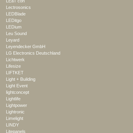
LEaT con
Lectrosonics
LEDBlade
LEDitgo
LEDium
Leu Sound
Leyard
Leyendecker GmbH
LG Electronics Deutschland
Lichtwerk
Lifesize
LIFTKET
Light + Building
Light Event
lightconcept
Lightlife
Lightpower
Lightronic
Limelight
LINDY
Litepanels