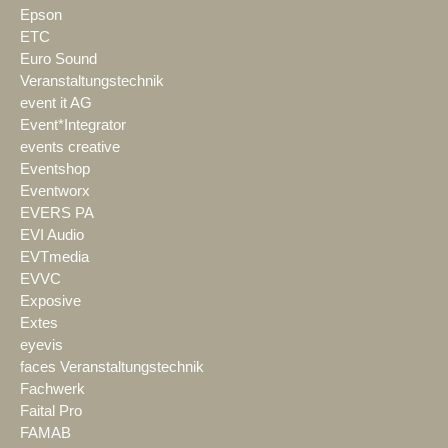
Epson
ETC
Euro Sound
Veranstaltungstechnik
event it AG
Event*Integrator
events creative
Eventshop
Eventworx
EVERS PA
EVI Audio
EVTmedia
EVVC
Exposive
Extes
eyevis
faces Veranstaltungstechnik
Fachwerk
Faital Pro
FAMAB