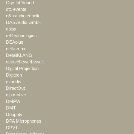
Crystal Sound
ctc events
d&b audiotechnik
DAS Audio GmbH
dblux
dBTechnologies
DEAplus
delta-max
DetailKLANG
deutschewerbewelt
Digital Projection
Digitech
dimedis
DirectOut
dlp motive
DMPW
DMT
Doughty
DPA Microphones
DPVT