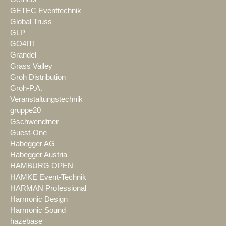
GETEC Eventtechnik
Global Truss
GLP
GO4IT!
Grandel
Grass Valley
Groh Distribution
Groh-P.A.
Veranstaltungstechnik
gruppe20
Gschwendtner
Guest-One
Habegger AG
Habegger Austria
HAMBURG OPEN
HAMKE Event-Technik
HARMAN Professional
Harmonic Design
Harmonic Sound
hazebase