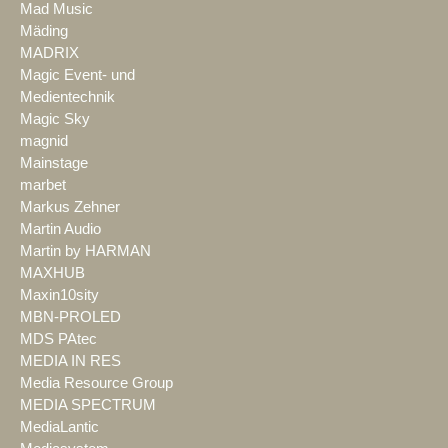
Mad Music
Mäding
MADRIX
Magic Event- und
Medientechnik
Magic Sky
magnid
Mainstage
marbet
Markus Zehner
Martin Audio
Martin by HARMAN
MAXHUB
Maxin10sity
MBN-PROLED
MDS PAtec
MEDIA IN RES
Media Resource Group
MEDIA SPECTRUM
MediaLantic