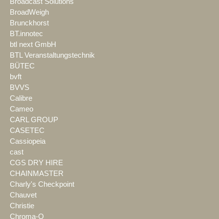
Broadcast Solutions
BroadWeigh
Brunckhorst
BT.innotec
btl next GmbH
BTL Veranstaltungstechnik
BÜTEC
bvft
BVVS
Calibre
Cameo
CARL GROUP
CASETEC
Cassiopeia
cast
CGS DRY HIRE
CHAINMASTER
Charly's Checkpoint
Chauvet
Christie
Chroma-Q