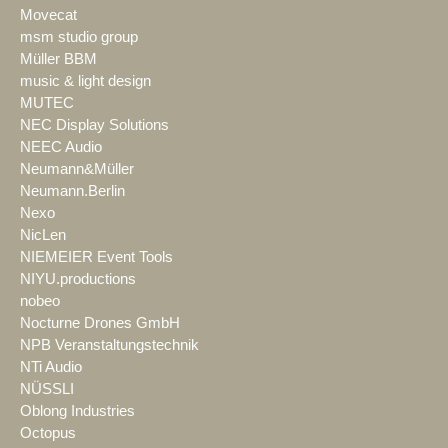
Movecat
msm studio group
Müller BBM
music & light design
MUTEC
NEC Display Solutions
NEEC Audio
Neumann&Müller
Neumann.Berlin
Nexo
NicLen
NIEMEIER Event Tools
NIYU.productions
nobeo
Nocturne Drones GmbH
NPB Veranstaltungstechnik
NTi Audio
NÜSSLI
Oblong Industries
Octopus