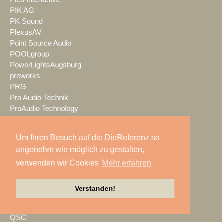
PIK AG
PK Sound
PlexusAV
Point Source Audio
POOLgroup
PowerLightsAugsburg
preworks
PRG
Pro Audio-Technik
ProAudio Technology
ProCase
Prolight + Sound Frankfurt
Um Ihren Besuch auf die DieReferenz so
Prolights
angenehm wie möglich zu gestalten,
Prolyte
verwenden wir Cookies
Mehr erfahren
Promethean
Proske
Protones
Verstanden!
publitec
Q-SYS
QSC