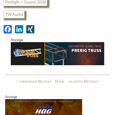
Prolight + Sound 2008
TW Audio
F
Li
XI
a
n
N
Anzeige
c
k
G
e
e
b
dI
o
n
o
< vorheriger Beitrag
Home
nächster Beitrag>
k
Anzeige