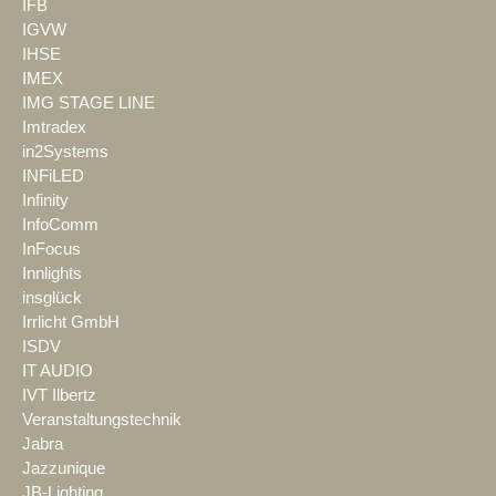
IFB
IGVW
IHSE
IMEX
IMG STAGE LINE
Imtradex
in2Systems
INFiLED
Infinity
InfoComm
InFocus
Innlights
insglück
Irrlicht GmbH
ISDV
IT AUDIO
IVT Ilbertz
Veranstaltungstechnik
Jabra
Jazzunique
JB-Lighting