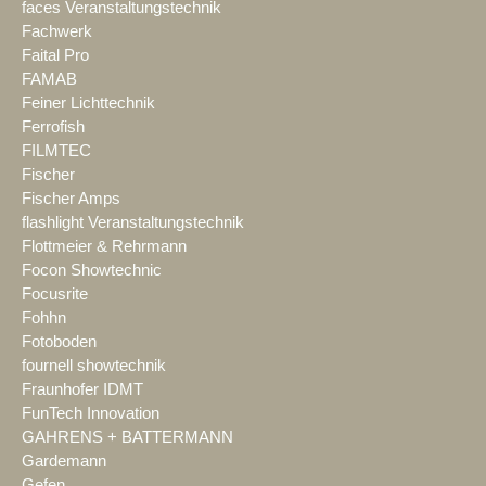
faces Veranstaltungstechnik
Fachwerk
Faital Pro
FAMAB
Feiner Lichttechnik
Ferrofish
FILMTEC
Fischer
Fischer Amps
flashlight Veranstaltungstechnik
Flottmeier & Rehrmann
Focon Showtechnic
Focusrite
Fohhn
Fotoboden
fournell showtechnik
Fraunhofer IDMT
FunTech Innovation
GAHRENS + BATTERMANN
Gardemann
Gefen