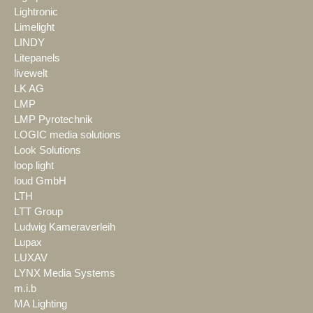
Lightronic
Limelight
LINDY
Litepanels
livewelt
LK AG
LMP
LMP Pyrotechnik
LOGIC media solutions
Look Solutions
loop light
loud GmbH
LTH
LTT Group
Ludwig Kameraverleih
Lupax
LUXAV
LYNX Media Systems
m.i.b
MA Lighting