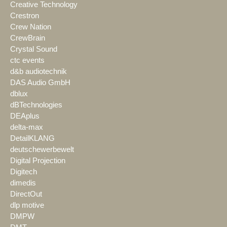
Creative Technology
Crestron
Crew Nation
CrewBrain
Crystal Sound
ctc events
d&b audiotechnik
DAS Audio GmbH
dblux
dBTechnologies
DEAplus
delta-max
DetailKLANG
deutschewerbewelt
Digital Projection
Digitech
dimedis
DirectOut
dlp motive
DMPW