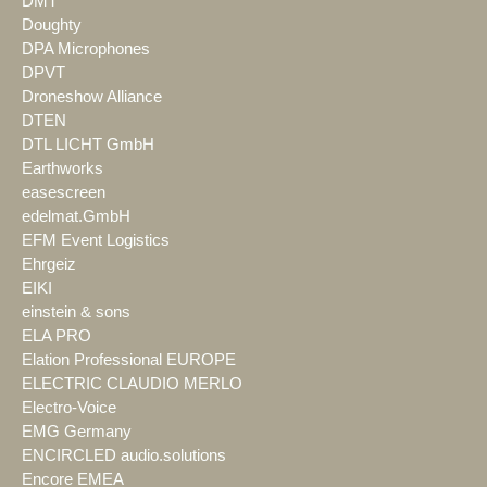
DMT
Doughty
DPA Microphones
DPVT
Droneshow Alliance
DTEN
DTL LICHT GmbH
Earthworks
easescreen
edelmat.GmbH
EFM Event Logistics
Ehrgeiz
EIKI
einstein & sons
ELA PRO
Elation Professional EUROPE
ELECTRIC CLAUDIO MERLO
Electro-Voice
EMG Germany
ENCIRCLED audio.solutions
Encore EMEA