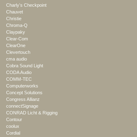
Charly's Checkpoint
Chauvet
Christie
Chroma-Q
Claypaky
Clear-Com
ClearOne
Clevertouch
cma audio
Cobra Sound Light
CODA Audio
COMM-TEC
Computerworks
Concept Solutions
Congress Allianz
connectSignage
CONRAD Licht & Rigging
Contour
coolux
Cordial