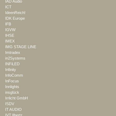
IAD Audio
ICT
IdeenReich!
IDK Europe
IFB
IGVW
IHSE
IMEX
IMG STAGE LINE
Imtradex
in2Systems
INFiLED
Infinity
InfoComm
InFocus
Innlights
insglück
Irrlicht GmbH
ISDV
IT AUDIO
IVT Ilbertz