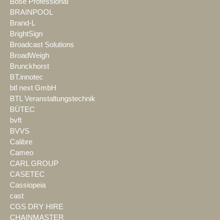
Bose Professional
BRAINPOOL
Brand-L
BrightSign
Broadcast Solutions
BroadWeigh
Brunckhorst
BT.innotec
btl next GmbH
BTL Veranstaltungstechnik
BÜTEC
bvft
BVVS
Calibre
Cameo
CARL GROUP
CASETEC
Cassiopeia
cast
CGS DRY HIRE
CHAINMASTER