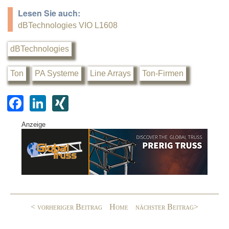
Lesen Sie auch:
dBTechnologies VIO L1608
dBTechnologies
Ton
PA Systeme
Line Arrays
Ton-Firmen
F
Li
XI
a
n
N
Anzeige
c
k
G
e
e
b
dI
o
n
o
< vorheriger Beitrag
Home
nächster Beitrag>
k