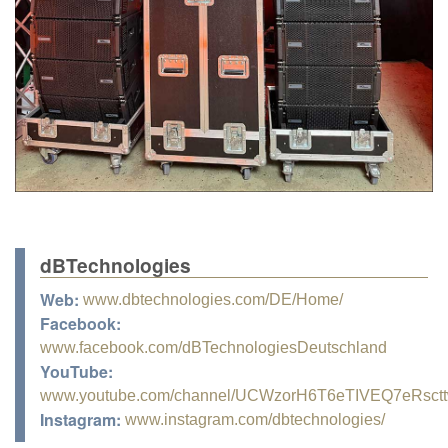
dBTechnologies
Web:
www.dbtechnologies.com/DE/Home/
Facebook:
www.facebook.com/dBTechnologiesDeutschland
YouTube:
www.youtube.com/channel/UCWzorH6T6eTIVEQ7eRsct
Instagram:
www.instagram.com/dbtechnologies/