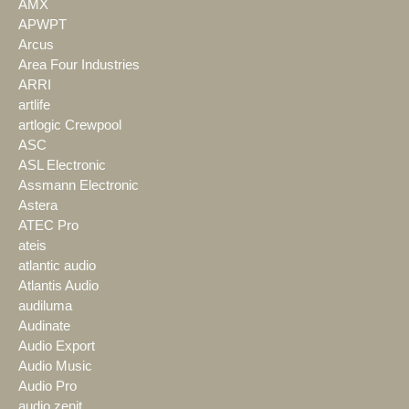
AMX
APWPT
Arcus
Area Four Industries
ARRI
artlife
artlogic Crewpool
ASC
ASL Electronic
Assmann Electronic
Astera
ATEC Pro
ateis
atlantic audio
Atlantis Audio
audiluma
Audinate
Audio Export
Audio Music
Audio Pro
audio zenit