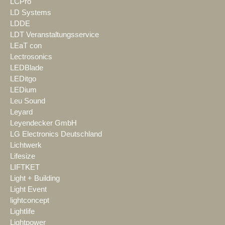
LCPro
LD Systems
LDDE
LDT Veranstaltungsservice
LEaT con
Lectrosonics
LEDBlade
LEDitgo
LEDium
Leu Sound
Leyard
Leyendecker GmbH
LG Electronics Deutschland
Lichtwerk
Lifesize
LIFTKET
Light + Building
Light Event
lightconcept
Lightlife
Lightpower