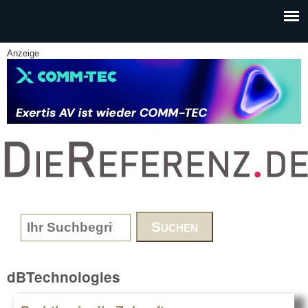
Skip to main content
Anzeige
www.DieReferenz.de
Search form
dBTechnologies