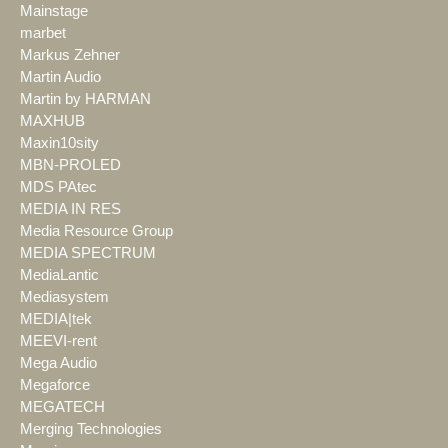
Mainstage
marbet
Markus Zehner
Martin Audio
Martin by HARMAN
MAXHUB
Maxin10sity
MBN-PROLED
MDS PAtec
MEDIA IN RES
Media Resource Group
MEDIA SPECTRUM
MediaLantic
Mediasystem
MEDIA|tek
MEEVI-rent
Mega Audio
Megaforce
MEGATECH
Merging Technologies