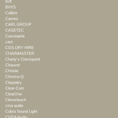
bvft
BVVS
Calibre
Cameo
CARL GROUP
CASETEC
Cassiopeia
cast
CGS DRY HIRE
CHAINMASTER
Charly's Checkpoint
Chauvet
Christie
Chroma-Q
Claypaky
Clear-Com
ClearOne
Clevertouch
cma audio
Cobra Sound Light
CODA Audio