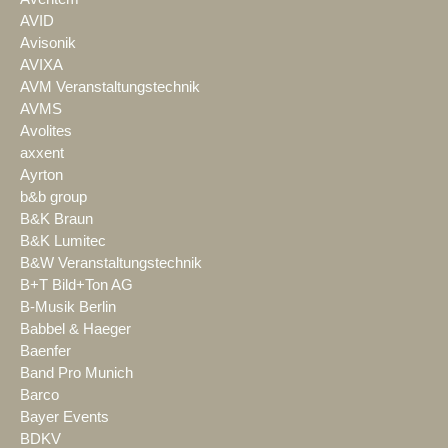
AVID
Avisonik
AVIXA
AVM Veranstaltungstechnik
AVMS
Avolites
axxent
Ayrton
b&b group
B&K Braun
B&K Lumitec
B&W Veranstaltungstechnik
B+T Bild+Ton AG
B-Musik Berlin
Babbel & Haeger
Baenfer
Band Pro Munich
Barco
Bayer Events
BDKV