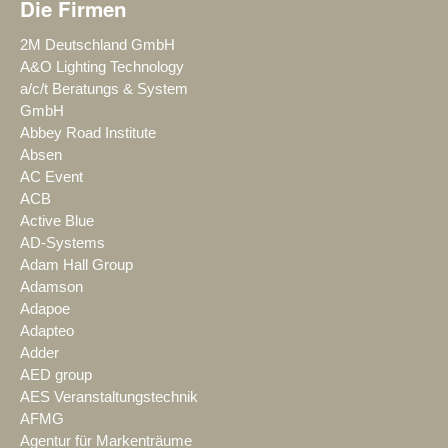
Die Firmen
2M Deutschland GmbH
A&O Lighting Technology
a/c/t Beratungs & System
GmbH
Abbey Road Institute
Absen
AC Event
ACB
Active Blue
AD-Systems
Adam Hall Group
Adamson
Adapoe
Adapteo
Adder
AED group
AES Veranstaltungstechnik
AFMG
Agentur für Markenträume