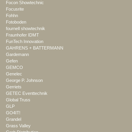
Focon Showtechnic
Focusrite
Fohhn
Fotoboden
fournell showtechnik
Fraunhofer IDMT
FunTech Innovation
GAHRENS + BATTERMANN
Gardemann
Gefen
GEMCO
Genelec
George P. Johnson
Gerriets
GETEC Eventtechnik
Global Truss
GLP
GO4IT!
Grandel
Grass Valley