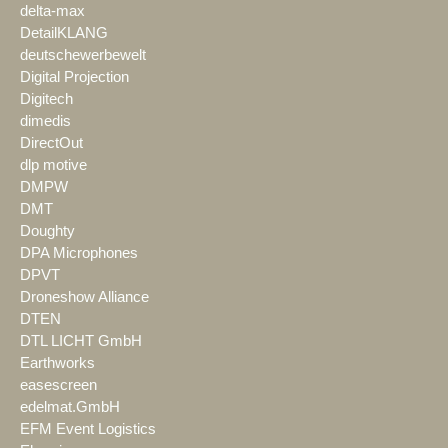
delta-max
DetailKLANG
deutschewerbewelt
Digital Projection
Digitech
dimedis
DirectOut
dlp motive
DMPW
DMT
Doughty
DPA Microphones
DPVT
Droneshow Alliance
DTEN
DTL LICHT GmbH
Earthworks
easescreen
edelmat.GmbH
EFM Event Logistics