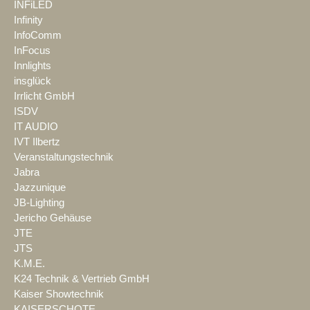
INFiLED
Infinity
InfoComm
InFocus
Innlights
insglück
Irrlicht GmbH
ISDV
IT AUDIO
IVT Ilbertz
Veranstaltungstechnik
Jabra
Jazzunique
JB-Lighting
Jericho Gehäuse
JTE
JTS
K.M.E.
K24 Technik & Vertrieb GmbH
Kaiser Showtechnik
KAISERSCHOTE