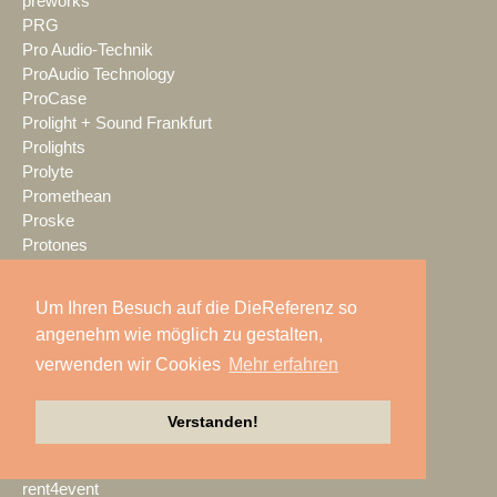
preworks
PRG
Pro Audio-Technik
ProAudio Technology
ProCase
Prolight + Sound Frankfurt
Prolights
Prolyte
Promethean
Proske
Protones
publitec
Q-SYS
Um Ihren Besuch auf die DieReferenz so
QSC
angenehm wie möglich zu gestalten,
Quividi
verwenden wir Cookies
Mehr erfahren
Qvest
Rain Age
Rauschenberger Catering
Verstanden!
RCF
RENT EVENT TEC
rent4event