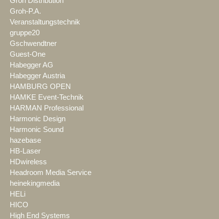
Groh Distribution
Groh-P.A.
Veranstaltungstechnik
gruppe20
Gschwendtner
Guest-One
Habegger AG
Habegger Austria
HAMBURG OPEN
HAMKE Event-Technik
HARMAN Professional
Harmonic Design
Harmonic Sound
hazebase
HB-Laser
HDwireless
Headroom Media Service
heinekingmedia
HELi
HICO
High End Systems