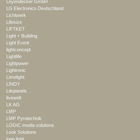
Leyendecker GmbH
LG Electronics Deutschland
Lichtwerk
Lifesize
LIFTKET
Light + Building
Light Event
lightconcept
Lightlife
Lightpower
Lightronic
Limelight
LINDY
Litepanels
livewelt
LK AG
LMP
LMP Pyrotechnik
LOGIC media solutions
Look Solutions
loop light