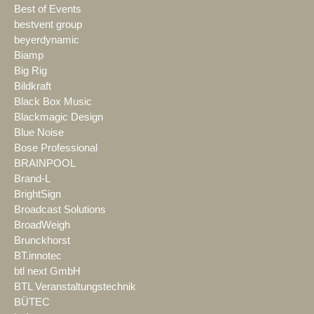
Best of Events
bestvent group
beyerdynamic
Biamp
Big Rig
Bildkraft
Black Box Music
Blackmagic Design
Blue Noise
Bose Professional
BRAINPOOL
Brand-L
BrightSign
Broadcast Solutions
BroadWeigh
Brunckhorst
BT.innotec
btl next GmbH
BTL Veranstaltungstechnik
BÜTEC