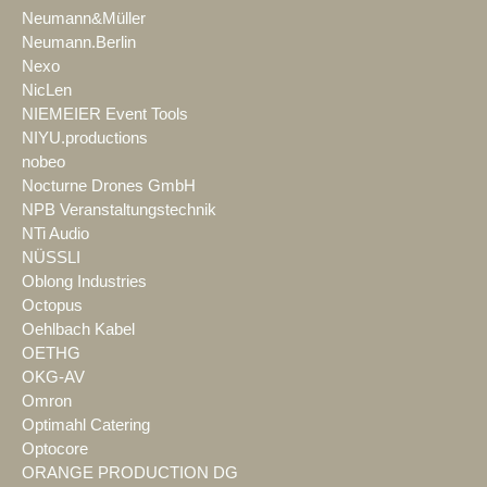
Neumann&Müller
Neumann.Berlin
Nexo
NicLen
NIEMEIER Event Tools
NIYU.productions
nobeo
Nocturne Drones GmbH
NPB Veranstaltungstechnik
NTi Audio
NÜSSLI
Oblong Industries
Octopus
Oehlbach Kabel
OETHG
OKG-AV
Omron
Optimahl Catering
Optocore
ORANGE PRODUCTION DG