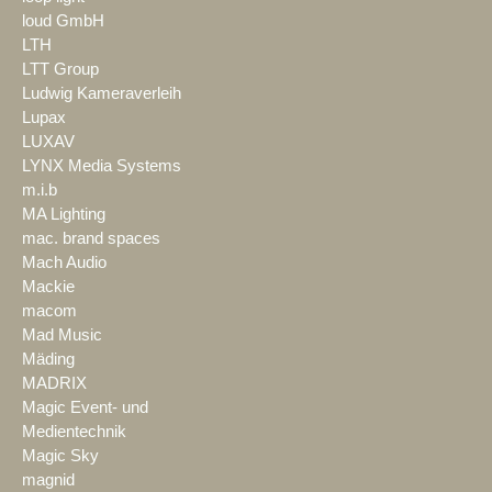
loud GmbH
LTH
LTT Group
Ludwig Kameraverleih
Lupax
LUXAV
LYNX Media Systems
m.i.b
MA Lighting
mac. brand spaces
Mach Audio
Mackie
macom
Mad Music
Mäding
MADRIX
Magic Event- und
Medientechnik
Magic Sky
magnid