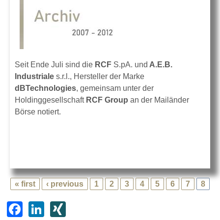
Seit Ende Juli sind die
RCF
S.pA. und
A.E.B.
Industriale
s.r.l., Hersteller der Marke
dBTechnologies
, gemeinsam unter der
Holdinggesellschaft
RCF Group
an der Mailänder
Börse notiert.
« first
‹ previous
1
2
3
4
5
6
7
8
F
Li
XI