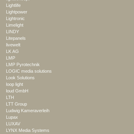
Lightlife
Lightpower
Lightronic
Limelight
LINDY
Litepanels
livewelt
LK AG
LMP
LMP Pyrotechnik
LOGIC media solutions
Look Solutions
loop light
loud GmbH
LTH
LTT Group
Ludwig Kameraverleih
Lupax
LUXAV
LYNX Media Systems