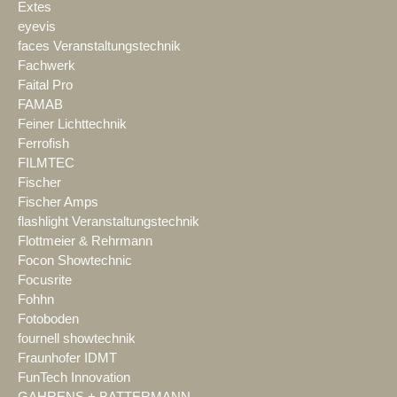
Extes
eyevis
faces Veranstaltungstechnik
Fachwerk
Faital Pro
FAMAB
Feiner Lichttechnik
Ferrofish
FILMTEC
Fischer
Fischer Amps
flashlight Veranstaltungstechnik
Flottmeier & Rehrmann
Focon Showtechnic
Focusrite
Fohhn
Fotoboden
fournell showtechnik
Fraunhofer IDMT
FunTech Innovation
GAHRENS + BATTERMANN