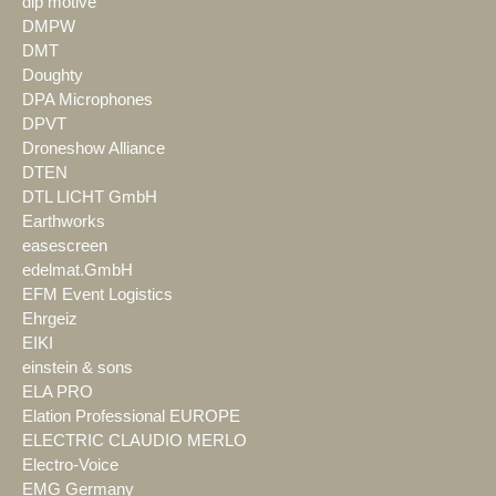
dlp motive
DMPW
DMT
Doughty
DPA Microphones
DPVT
Droneshow Alliance
DTEN
DTL LICHT GmbH
Earthworks
easescreen
edelmat.GmbH
EFM Event Logistics
Ehrgeiz
EIKI
einstein & sons
ELA PRO
Elation Professional EUROPE
ELECTRIC CLAUDIO MERLO
Electro-Voice
EMG Germany