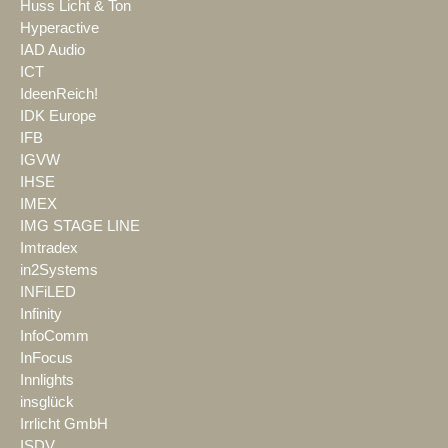
Huss Licht & Ton
Hyperactive
IAD Audio
ICT
IdeenReich!
IDK Europe
IFB
IGVW
IHSE
IMEX
IMG STAGE LINE
Imtradex
in2Systems
INFiLED
Infinity
InfoComm
InFocus
Innlights
insglück
Irrlicht GmbH
ISDV