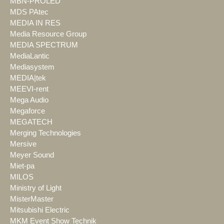
MBN-PROLED
MDS PAtec
MEDIA IN RES
Media Resource Group
MEDIA SPECTRUM
MediaLantic
Mediasystem
MEDIA|tek
MEEVI-rent
Mega Audio
Megaforce
MEGATECH
Merging Technologies
Mersive
Meyer Sound
Miet-pa
MILOS
Ministry of Light
MisterMaster
Mitsubishi Electric
MKM Event Show Technik