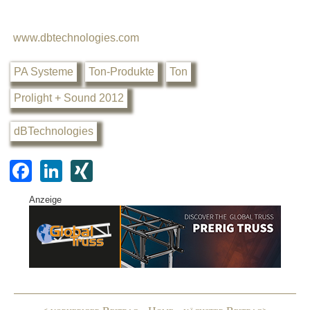
www.dbtechnologies.com
PA Systeme
Ton-Produkte
Ton
Prolight + Sound 2012
dBTechnologies
F
Li
XI
a
n
N
Anzeige
c
k
G
e
e
b
dI
o
n
o