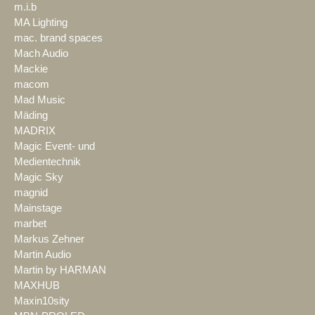
m.i.b
MA Lighting
mac. brand spaces
Mach Audio
Mackie
macom
Mad Music
Mäding
MADRIX
Magic Event- und
Medientechnik
Magic Sky
magnid
Mainstage
marbet
Markus Zehner
Martin Audio
Martin by HARMAN
MAXHUB
Maxin10sity