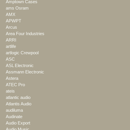
Amptown Cases
ams Osram
AMX
APWPT
Arcus
Area Four Industries
ARRI
artlife
artlogic Crewpool
ASC
ASL Electronic
Assmann Electronic
Astera
ATEC Pro
ateis
atlantic audio
Atlantis Audio
audiluma
Audinate
Audio Export
Audio Music