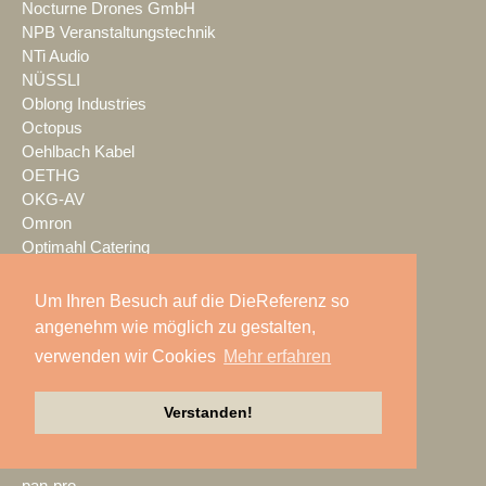
Nocturne Drones GmbH
NPB Veranstaltungstechnik
NTi Audio
NÜSSLI
Oblong Industries
Octopus
Oehlbach Kabel
OETHG
OKG-AV
Omron
Optimahl Catering
Optocore
ORANGE PRODUCTION DG
Um Ihren Besuch auf die DieReferenz so
OS-VT
angenehm wie möglich zu gestalten,
Otto Events
verwenden wir Cookies
Mehr erfahren
P2 Veranstaltungstechnik
PA-Line
Verstanden!
Palmer
PAM/events
Pan Acoustics
pan-pro