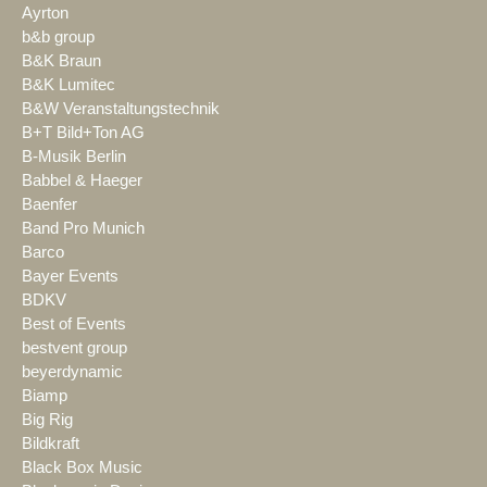
Ayrton
b&b group
B&K Braun
B&K Lumitec
B&W Veranstaltungstechnik
B+T Bild+Ton AG
B-Musik Berlin
Babbel & Haeger
Baenfer
Band Pro Munich
Barco
Bayer Events
BDKV
Best of Events
bestvent group
beyerdynamic
Biamp
Big Rig
Bildkraft
Black Box Music