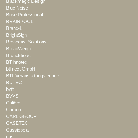
Blackmagic Design
Blue Noise
Bose Professional
BRAINPOOL
Brand-L
BrightSign
Broadcast Solutions
BroadWeigh
Brunckhorst
BT.innotec
btl next GmbH
BTL Veranstaltungstechnik
BÜTEC
bvft
BVVS
Calibre
Cameo
CARL GROUP
CASETEC
Cassiopeia
cast