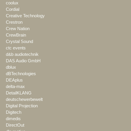
coolux
Cordial
Creative Technology
Crestron
Crew Nation
CrewBrain
Crystal Sound
ctc events
d&b audiotechnik
DAS Audio GmbH
dblux
dBTechnologies
DEAplus
delta-max
DetailKLANG
deutschewerbewelt
Digital Projection
Digitech
dimedis
DirectOut