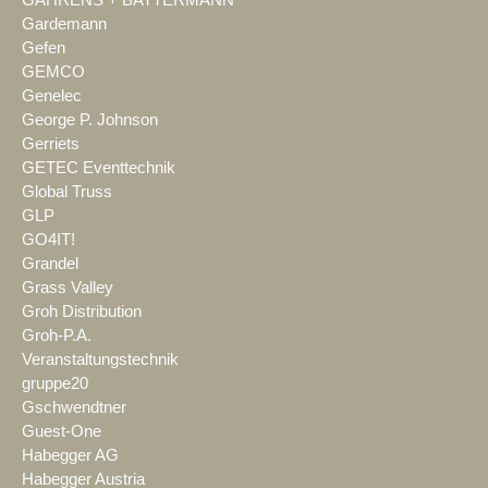
Gardemann
Gefen
GEMCO
Genelec
George P. Johnson
Gerriets
GETEC Eventtechnik
Global Truss
GLP
GO4IT!
Grandel
Grass Valley
Groh Distribution
Groh-P.A.
Veranstaltungstechnik
gruppe20
Gschwendtner
Guest-One
Habegger AG
Habegger Austria