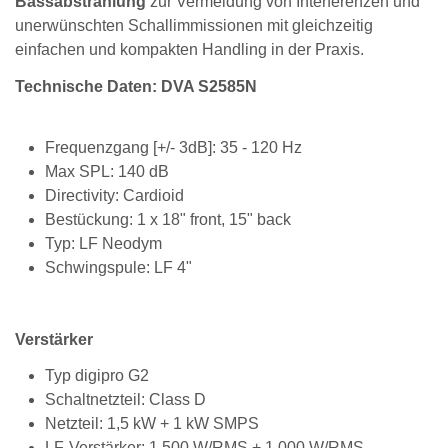
Bassabstrahlung
zur Vermeidung von Interferenzen und
unerwünschten Schallimmissionen mit gleichzeitig
einfachen und kompakten Handling in der Praxis.
Technische Daten: DVA S2585N
Frequenzgang [+/- 3dB]: 35 - 120 Hz
Max SPL: 140 dB
Directivity: Cardioid
Bestückung: 1 x 18" front, 15" back
Typ: LF Neodym
Schwingspule: LF 4"
Verstärker
Typ digipro G2
Schaltnetzteil: Class D
Netzteil: 1,5 kW + 1 kW SMPS
LF-Verstärker: 1.500 W/RMS + 1.000 W/RMS