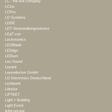
LC - the live company
LClux
LCPro
LD Systems
LDDE
LDT Veranstaltungsservice
LEaT con
Lectrosonics
LEDBlade
LEDitgo
LEDium
Leu Sound
Leyard
Leyendecker GmbH
LG Electronics Deutschland
Lichtwerk
Lifesize
LIFTKET
Light + Building
Light Event
lightconcept