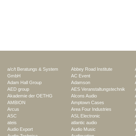
a/c/t Beratungs & System
Abbey Road Institute
GmbH
AC Event
Adam Hall Group
Adamson
AED group
AES Veranstaltungstechnik
Akademie der OETHG
Alcons Audio
AMBION
Amptown Cases
Arcus
Area Four Industries
ASC
ASL Electronic
ateis
atlantic audio
Audio Export
Audio Music
Audio-Technica
Audiovation