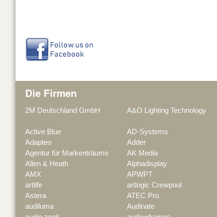
Die Firmen
2M Deutschland GmbH
A&O Lighting Technology
Active Blue
AD-Systems
Adapteo
Adder
Agentur für Markenträume
AK Media
Allen & Heath
Alphadisplay
AMX
APWPT
artlife
artlogic Crewpool
Astera
ATEC Pro
audiluma
Audinate
audio zenit
audio+frames