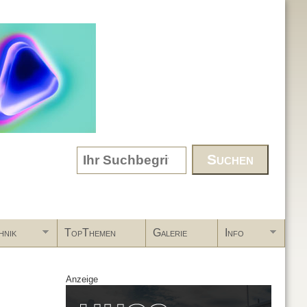
Search form
hnik
TopThemen
Galerie
Info
Anzeige