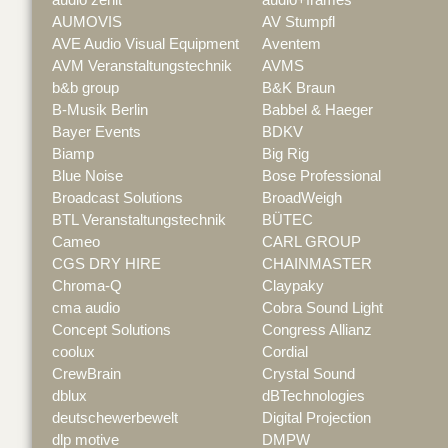
AUMOVIS
AV Stumpfl
AVE Audio Visual Equipment
Aventem
AVM Veranstaltungstechnik
AVMS
b&b group
B&K Braun
B-Musik Berlin
Babbel & Haeger
Bayer Events
BDKV
Biamp
Big Rig
Blue Noise
Bose Professional
Broadcast Solutions
BroadWeigh
BTL Veranstaltungstechnik
BÜTEC
Cameo
CARL GROUP
CGS DRY HIRE
CHAINMASTER
Chroma-Q
Claypaky
cma audio
Cobra Sound Light
Concept Solutions
Congress Allianz
coolux
Cordial
CrewBrain
Crystal Sound
dblux
dBTechnologies
deutschewerbewelt
Digital Projection
dlp motive
DMPW