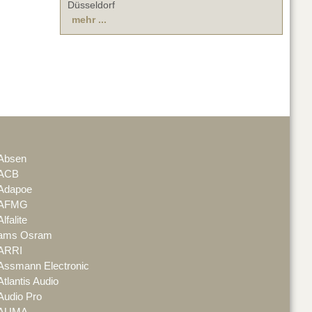
Düsseldorf
mehr ...
Absen
ACB
Adapoe
AFMG
Alfalite
ams Osram
ARRI
Assmann Electronic
Atlantis Audio
Audio Pro
AUMA