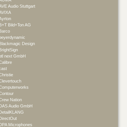
AVE Audio Stuttgart
AVIXA
Ayrton
B+T Bild+Ton AG
Barco
beyerdynamic
Blackmagic Design
BrightSign
btl next GmbH
Calibre
cast
Christie
Clevertouch
Computerworks
Contour
Crew Nation
DAS Audio GmbH
DetailKLANG
DirectOut
DPA Microphones