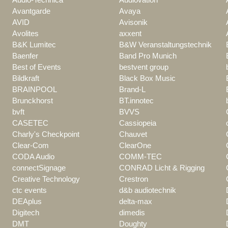
Avantgarde
Avaya
AVID
Avisonik
Avolites
axxent
B&K Lumitec
B&W Veranstaltungstechnik
Baenfer
Band Pro Munich
Best of Events
bestvent group
Bildkraft
Black Box Music
BRAINPOOL
Brand-L
Brunckhorst
BT.innotec
bvft
BVVS
CASETEC
Cassiopeia
Charly's Checkpoint
Chauvet
Clear-Com
ClearOne
CODA Audio
COMM-TEC
connectSignage
CONRAD Licht & Rigging
Creative Technology
Crestron
ctc events
d&b audiotechnik
DEAplus
delta-max
Digitech
dimedis
DMT
Doughty