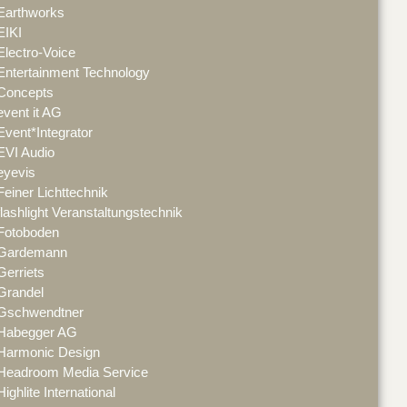
Earthworks
EIKI
Electro-Voice
Entertainment Technology
Concepts
event it AG
Event*Integrator
EVI Audio
eyevis
Feiner Lichttechnik
flashlight Veranstaltungstechnik
Fotoboden
Gardemann
Gerriets
Grandel
Gschwendtner
Habegger AG
Harmonic Design
Headroom Media Service
Highlite International