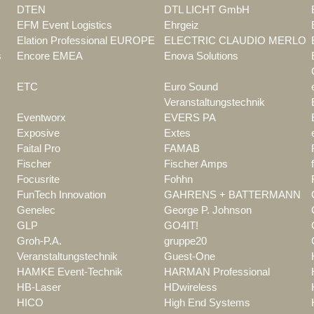
DTEN
DTL LICHT GmbH
EFM Event Logistics
Ehrgeiz
Elation Professional EUROPE
ELECTRIC CLAUDIO MERLO
s
Encore EMEA
Enova Solutions
ETC
Euro Sound
Veranstaltungstechnik
Eventworx
EVERS PA
Exposive
Extes
Faital Pro
FAMAB
Fischer
Fischer Amps
Focusrite
Fohhn
FunTech Innovation
GAHRENS + BATTERMANN
Genelec
George P. Johnson
GLP
GO4IT!
Groh-P.A.
gruppe20
Veranstaltungstechnik
Guest-One
HAMKE Event-Technik
HARMAN Professional
HB-Laser
HDwireless
HICO
High End Systems