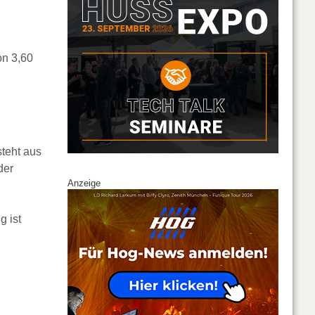
on 3,60
teht aus
der
Anzeige
g ist