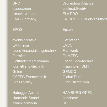
DPVT
Droneshow Alliance
easescreen
edelmat.GmbH
einstein & sons
ELA PRO
EMG Germany
ENCIRCLED audio.solution
EPOS
Epson
events creative
Eventshop
EVTmedia
EVVC
faces Veranstaltungstechnik
Fachwerk
Ferrofish
FILMTEC
Flottmeier & Rehrmann
Focon Showtechnic
fournell showtechnik
Fraunhofer IDMT
Gefen
GEMCO
GETEC Eventtechnik
Global Truss
Grass Valley
Groh Distribution
Habegger Austria
HAMBURG OPEN
Harmonic Sound
hazebase
heinekingmedia
HELi