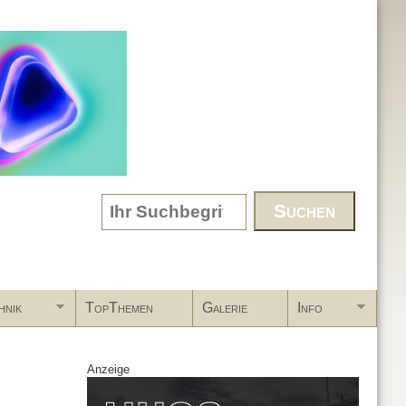
Search form
hnik
TopThemen
Galerie
Info
Anzeige