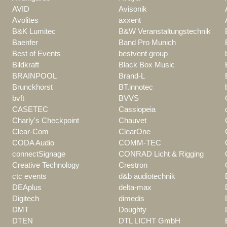
AVID
Avisonik
Avolites
axxent
B&K Lumitec
B&W Veranstaltungstechnik
Baenfer
Band Pro Munich
Best of Events
bestvent group
Bildkraft
Black Box Music
BRAINPOOL
Brand-L
Brunckhorst
BT.innotec
bvft
BVVS
CASETEC
Cassiopeia
Charly's Checkpoint
Chauvet
Clear-Com
ClearOne
CODA Audio
COMM-TEC
connectSignage
CONRAD Licht & Rigging
Creative Technology
Crestron
ctc events
d&b audiotechnik
DEAplus
delta-max
Digitech
dimedis
DMT
Doughty
DTEN
DTL LICHT GmbH