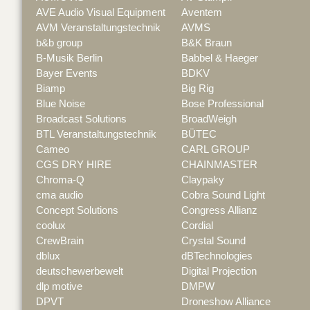
AVE Audio Visual Equipment
Aventem
AVM Veranstaltungstechnik
AVMS
b&b group
B&K Braun
B-Musik Berlin
Babbel & Haeger
Bayer Events
BDKV
Biamp
Big Rig
Blue Noise
Bose Professional
Broadcast Solutions
BroadWeigh
BTL Veranstaltungstechnik
BÜTEC
Cameo
CARL GROUP
CGS DRY HIRE
CHAINMASTER
Chroma-Q
Claypaky
cma audio
Cobra Sound Light
Concept Solutions
Congress Allianz
coolux
Cordial
CrewBrain
Crystal Sound
dblux
dBTechnologies
deutschewerbewelt
Digital Projection
dlp motive
DMPW
DPVT
Droneshow Alliance