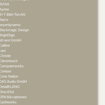
AVIXA
Ayrton
B+T Bild+Ton AG
Barco
beyerdynamic
Blackmagic Design
BrightSign
btl next GmbH
Calibre
cast
Christie
Clevertouch
Computerworks
Contour
Crew Nation
DAS Audio GmbH
DetailKLANG
DirectOut
DPA Microphones
Earthworks