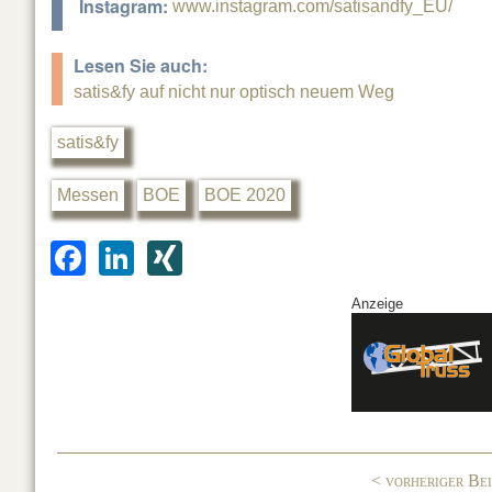
Instagram:
www.instagram.com/satisandfy_EU/
Lesen Sie auch:
satis&fy auf nicht nur optisch neuem Weg
satis&fy
Messen
BOE
BOE 2020
F
Li
XI
a
n
N
Anzeige
c
k
G
e
e
b
dI
o
n
o
< vorheriger Be