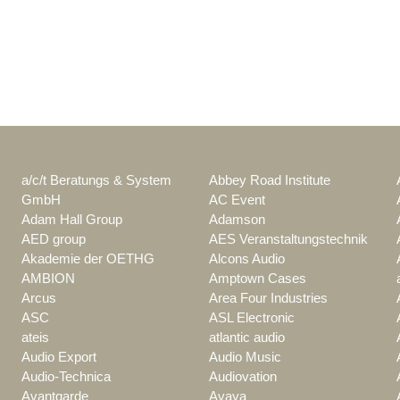
a/c/t Beratungs & System
Abbey Road Institute
GmbH
AC Event
Adam Hall Group
Adamson
AED group
AES Veranstaltungstechnik
Akademie der OETHG
Alcons Audio
AMBION
Amptown Cases
Arcus
Area Four Industries
ASC
ASL Electronic
ateis
atlantic audio
Audio Export
Audio Music
Audio-Technica
Audiovation
Avantgarde
Avaya