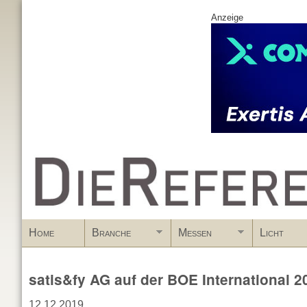
Anzeige
www.DieReferenz.de
Home
Branche
Messen
Licht
satis&fy AG auf der BOE International 2
12.12.2019