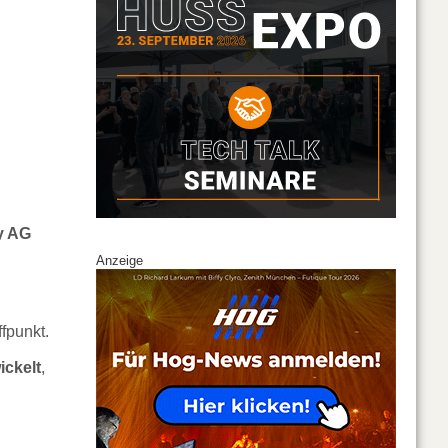
y AG
Anzeige
fpunkt.
ickelt
,