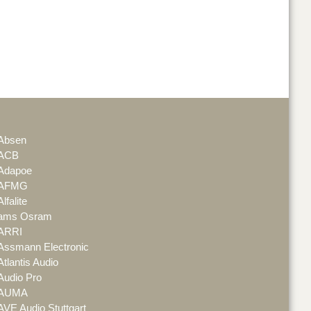
Absen
ACB
Adapoe
AFMG
Alfalite
ams Osram
ARRI
Assmann Electronic
Atlantis Audio
Audio Pro
AUMA
AVE Audio Stuttgart