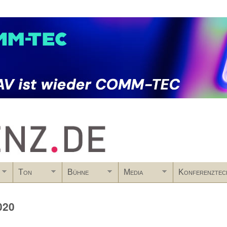
Skip to main content
Ton
Bühne
Media
Konferenztec
020