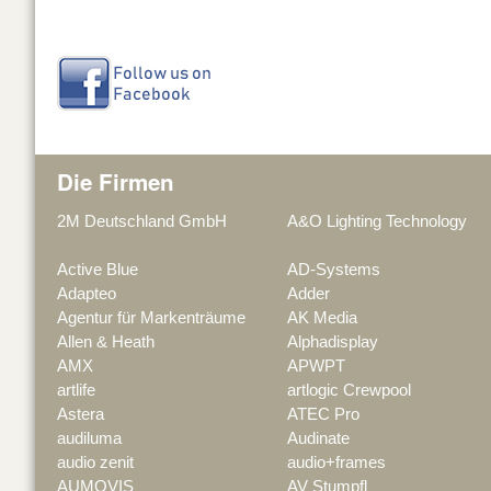
k
Die Firmen
2M Deutschland GmbH
A&O Lighting Technology
Active Blue
AD-Systems
Adapteo
Adder
Agentur für Markenträume
AK Media
Allen & Heath
Alphadisplay
AMX
APWPT
artlife
artlogic Crewpool
Astera
ATEC Pro
audiluma
Audinate
audio zenit
audio+frames
AUMOVIS
AV Stumpfl