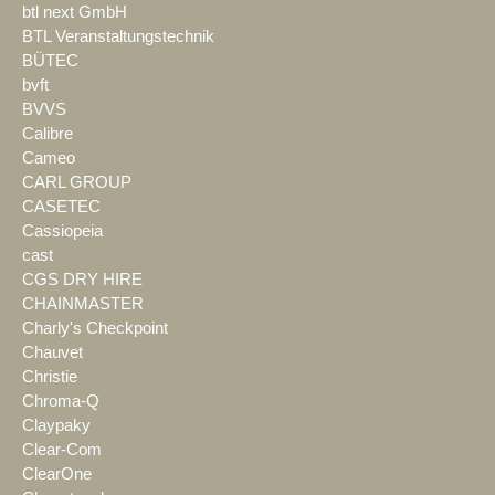
btl next GmbH
BTL Veranstaltungstechnik
BÜTEC
bvft
BVVS
Calibre
Cameo
CARL GROUP
CASETEC
Cassiopeia
cast
CGS DRY HIRE
CHAINMASTER
Charly's Checkpoint
Chauvet
Christie
Chroma-Q
Claypaky
Clear-Com
ClearOne