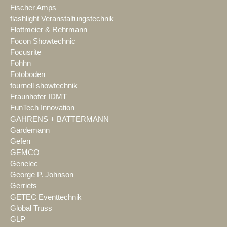
Fischer Amps
flashlight Veranstaltungstechnik
Flottmeier & Rehrmann
Focon Showtechnic
Focusrite
Fohhn
Fotoboden
fournell showtechnik
Fraunhofer IDMT
FunTech Innovation
GAHRENS + BATTERMANN
Gardemann
Gefen
GEMCO
Genelec
George P. Johnson
Gerriets
GETEC Eventtechnik
Global Truss
GLP