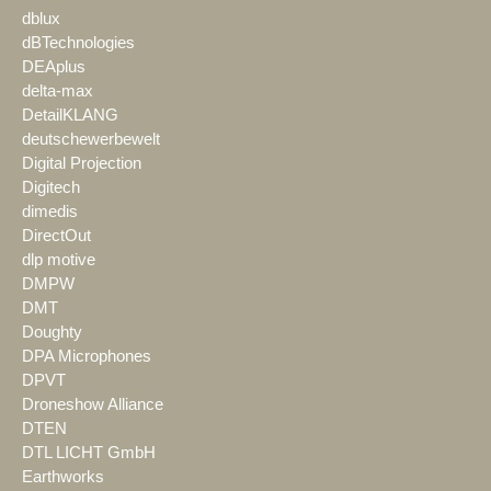
dblux
dBTechnologies
DEAplus
delta-max
DetailKLANG
deutschewerbewelt
Digital Projection
Digitech
dimedis
DirectOut
dlp motive
DMPW
DMT
Doughty
DPA Microphones
DPVT
Droneshow Alliance
DTEN
DTL LICHT GmbH
Earthworks