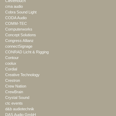
Clevertouch
cma audio
Cobra Sound Light
CODA Audio
COMM-TEC
Computerworks
Concept Solutions
Congress Allianz
connectSignage
CONRAD Licht & Rigging
Contour
coolux
Cordial
Creative Technology
Crestron
Crew Nation
CrewBrain
Crystal Sound
ctc events
d&b audiotechnik
DAS Audio GmbH