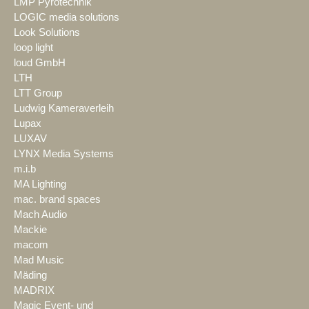
LMP Pyrotechnik
LOGIC media solutions
Look Solutions
loop light
loud GmbH
LTH
LTT Group
Ludwig Kameraverleih
Lupax
LUXAV
LYNX Media Systems
m.i.b
MA Lighting
mac. brand spaces
Mach Audio
Mackie
macom
Mad Music
Mäding
MADRIX
Magic Event- und