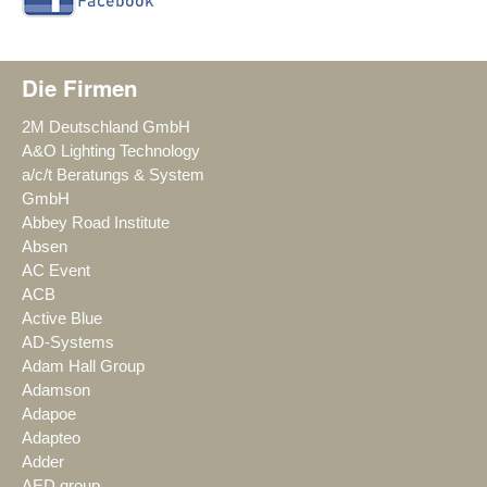
Die Firmen
2M Deutschland GmbH
A&O Lighting Technology
a/c/t Beratungs & System
GmbH
Abbey Road Institute
Absen
AC Event
ACB
Active Blue
AD-Systems
Adam Hall Group
Adamson
Adapoe
Adapteo
Adder
AED group