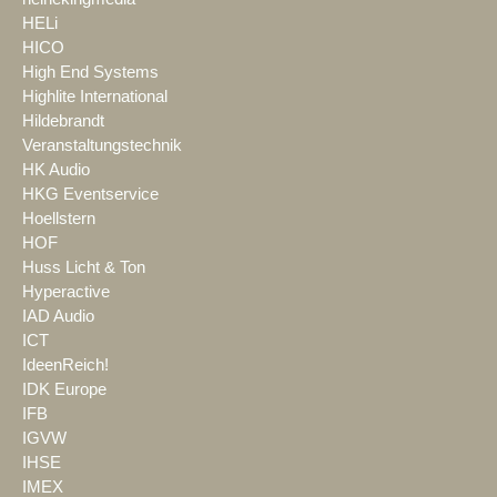
HELi
HICO
High End Systems
Highlite International
Hildebrandt
Veranstaltungstechnik
HK Audio
HKG Eventservice
Hoellstern
HOF
Huss Licht & Ton
Hyperactive
IAD Audio
ICT
IdeenReich!
IDK Europe
IFB
IGVW
IHSE
IMEX