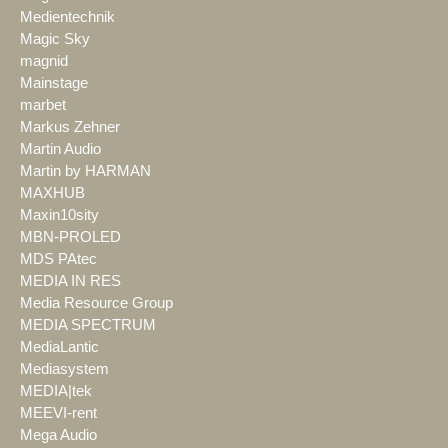
Medientechnik
Magic Sky
magnid
Mainstage
marbet
Markus Zehner
Martin Audio
Martin by HARMAN
MAXHUB
Maxin10sity
MBN-PROLED
MDS PAtec
MEDIA IN RES
Media Resource Group
MEDIA SPECTRUM
MediaLantic
Mediasystem
MEDIA|tek
MEEVI-rent
Mega Audio