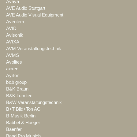
Avaya
AVE Audio Stuttgart
AVE Audio Visual Equipment
Aventem
AVID
Avisonik
AVIXA
AVM Veranstaltungstechnik
AVMS
Avolites
axxent
Ayrton
b&b group
B&K Braun
B&K Lumitec
B&W Veranstaltungstechnik
B+T Bild+Ton AG
B-Musik Berlin
Babbel & Haeger
Baenfer
Band Pro Munich