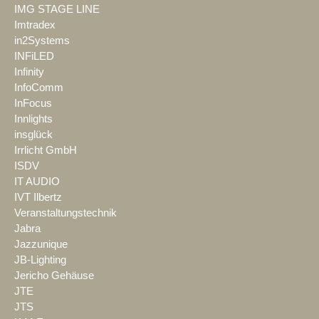
IMG STAGE LINE
Imtradex
in2Systems
INFiLED
Infinity
InfoComm
InFocus
Innlights
insglück
Irrlicht GmbH
ISDV
IT AUDIO
IVT Ilbertz
Veranstaltungstechnik
Jabra
Jazzunique
JB-Lighting
Jericho Gehäuse
JTE
JTS