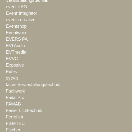
Veranstaltungstechnik
event it AG
Event*Integrator
events creative
Eventshop
Eventworx
EVERS PA
EVI Audio
EVTmedia
EVVC
Exposive
Extes
eyevis
faces Veranstaltungstechnik
Fachwerk
Faital Pro
FAMAB
Feiner Lichttechnik
Ferrofish
FILMTEC
Fischer