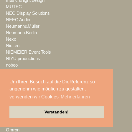
music & light design
MUTEC
NEC Display Solutions
NEEC Audio
Neumann&Müller
Neumann.Berlin
Nexo
NicLen
NIEMEIER Event Tools
NIYU.productions
nobeo
Nocturne Drones GmbH
NPB Veranstaltungstechnik
Um Ihren Besuch auf die DieReferenz so
NTi Audio
angenehm wie möglich zu gestalten,
NÜSSLI
verwenden wir Cookies
Mehr erfahren
Oblong Industries
Octopus
Oehlbach Kabel
Verstanden!
OETHG
OKG-AV
Omron