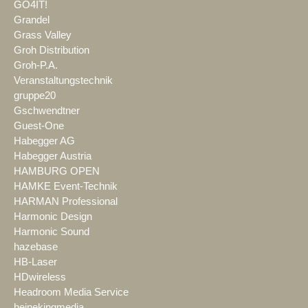
GO4IT!
Grandel
Grass Valley
Groh Distribution
Groh-P.A.
Veranstaltungstechnik
gruppe20
Gschwendtner
Guest-One
Habegger AG
Habegger Austria
HAMBURG OPEN
HAMKE Event-Technik
HARMAN Professional
Harmonic Design
Harmonic Sound
hazebase
HB-Laser
HDwireless
Headroom Media Service
heinekingmedia