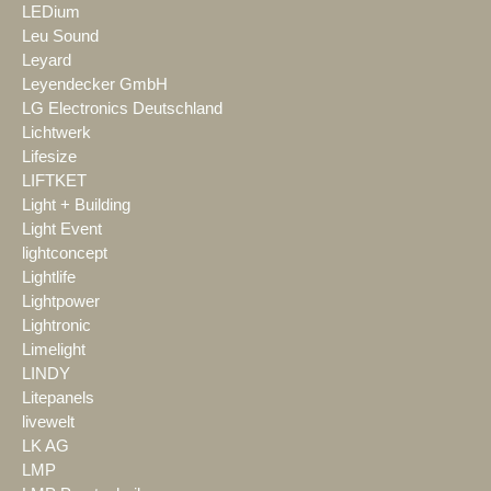
LEDium
Leu Sound
Leyard
Leyendecker GmbH
LG Electronics Deutschland
Lichtwerk
Lifesize
LIFTKET
Light + Building
Light Event
lightconcept
Lightlife
Lightpower
Lightronic
Limelight
LINDY
Litepanels
livewelt
LK AG
LMP