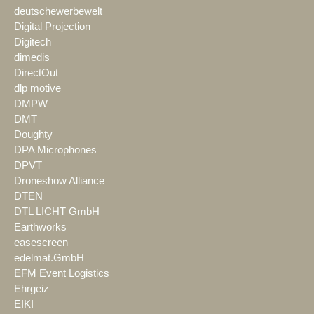
deutschewerbewelt
Digital Projection
Digitech
dimedis
DirectOut
dlp motive
DMPW
DMT
Doughty
DPA Microphones
DPVT
Droneshow Alliance
DTEN
DTL LICHT GmbH
Earthworks
easescreen
edelmat.GmbH
EFM Event Logistics
Ehrgeiz
EIKI