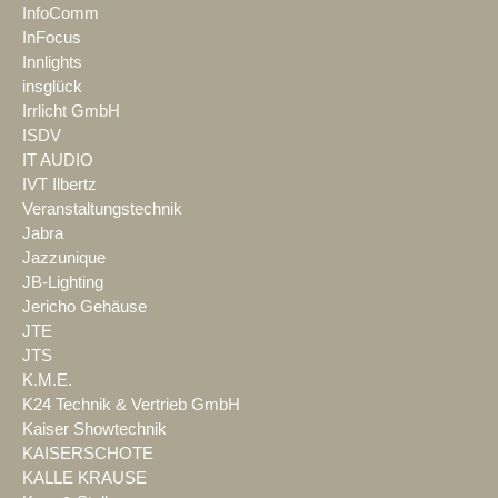
InfoComm
InFocus
Innlights
insglück
Irrlicht GmbH
ISDV
IT AUDIO
IVT Ilbertz
Veranstaltungstechnik
Jabra
Jazzunique
JB-Lighting
Jericho Gehäuse
JTE
JTS
K.M.E.
K24 Technik & Vertrieb GmbH
Kaiser Showtechnik
KAISERSCHOTE
KALLE KRAUSE