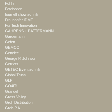
Fohhn
Fotoboden
fournell showtechnik
Fraunhofer IDMT
FunTech Innovation
GAHRENS + BATTERMANN
Gardemann
Gefen
GEMCO
Genelec
George P. Johnson
Gerriets
GETEC Eventtechnik
Global Truss
GLP
GO4IT!
Grandel
Grass Valley
Groh Distribution
Groh-P.A.