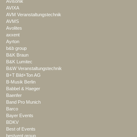
Avisonik
AVIXA
AVM Veranstaltungstechnik
AVMS
Avolites
axxent
Ayrton
b&b group
B&K Braun
B&K Lumitec
B&W Veranstaltungstechnik
B+T Bild+Ton AG
B-Musik Berlin
Babbel & Haeger
Baenfer
Band Pro Munich
Barco
Bayer Events
BDKV
Best of Events
bestvent group