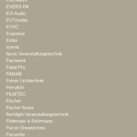
EVERS PA
EVI Audio
EVTmedia
EVVC
Exposive
Extes
eyevis
faces Veranstaltungstechnik
Fachwerk
Faital Pro
FAMAB
Feiner Lichttechnik
Ferrofish
FILMTEC
Fischer
Fischer Amps
flashlight Veranstaltungstechnik
Flottmeier & Rehrmann
Focon Showtechnic
Focusrite