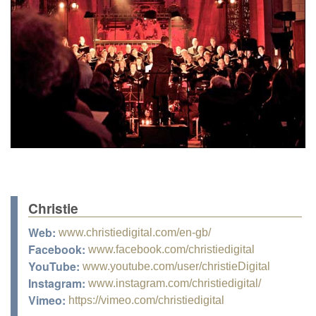
Christie
Web:
www.christiedigital.com/en-gb/
Facebook:
www.facebook.com/christiedigital
YouTube:
www.youtube.com/user/christieDigital
Instagram:
www.instagram.com/christiedigital/
Vimeo:
https://vimeo.com/christiedigital