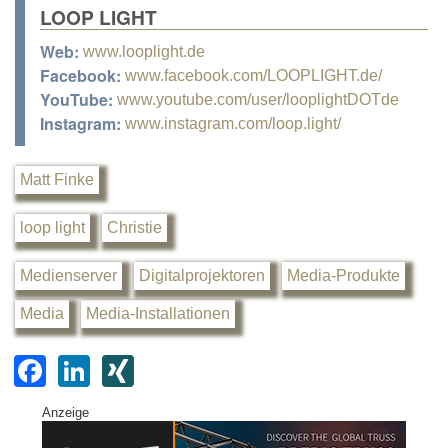
LOOP LIGHT
Web:
www.looplight.de
Facebook:
www.facebook.com/LOOPLIGHT.de/
YouTube:
www.youtube.com/user/looplightDOTde
Instagram:
www.instagram.com/loop.light/
Matt Finke
loop light
Christie
Medienserver
Digitalprojektoren
Media-Produkte
Media
Media-Installationen
F
Li
XI
a
n
N
Anzeige
c
k
G