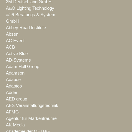
2M Deutschland GmbH
A&O Lighting Technology
a/c/t Beratungs & System
GmbH
Abbey Road Institute
Absen
AC Event
ACB
Active Blue
AD-Systems
Adam Hall Group
Adamson
Adapoe
Adapteo
Adder
AED group
AES Veranstaltungstechnik
AFMG
Agentur für Markenträume
AK Media
Akademie der OETHG