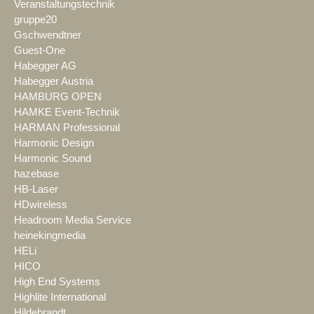
Veranstaltungstechnik
gruppe20
Gschwendtner
Guest-One
Habegger AG
Habegger Austria
HAMBURG OPEN
HAMKE Event-Technik
HARMAN Professional
Harmonic Design
Harmonic Sound
hazebase
HB-Laser
HDwireless
Headroom Media Service
heinekingmedia
HELi
HICO
High End Systems
Highlite International
Hildebrandt