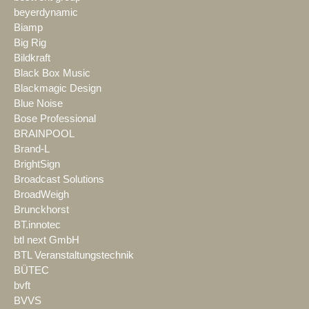
beyerdynamic
Biamp
Big Rig
Bildkraft
Black Box Music
Blackmagic Design
Blue Noise
Bose Professional
BRAINPOOL
Brand-L
BrightSign
Broadcast Solutions
BroadWeigh
Brunckhorst
BT.innotec
btl next GmbH
BTL Veranstaltungstechnik
BÜTEC
bvft
BVVS