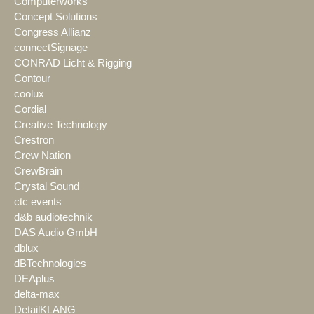
Computerworks
Concept Solutions
Congress Allianz
connectSignage
CONRAD Licht & Rigging
Contour
coolux
Cordial
Creative Technology
Crestron
Crew Nation
CrewBrain
Crystal Sound
ctc events
d&b audiotechnik
DAS Audio GmbH
dblux
dBTechnologies
DEAplus
delta-max
DetailKLANG