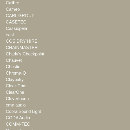
Calibre
Cameo
CARL GROUP
CASETEC
Cassiopeia
cast
CGS DRY HIRE
CHAINMASTER
Charly's Checkpoint
Chauvet
Christie
Chroma-Q
Claypaky
Clear-Com
ClearOne
Clevertouch
cma audio
Cobra Sound Light
CODA Audio
COMM-TEC