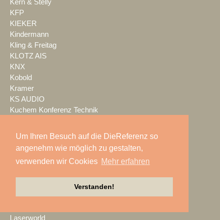
Kern & Stelly
KFP
KIEKER
Kindermann
Kling & Freitag
KLOTZ AIS
KNX
Kobold
Kramer
KS AUDIO
Kuchem Konferenz Technik
Kuehl Beschallung
Kultour
Um Ihren Besuch auf die DieReferenz so
Kwick Lights
angenehm wie möglich zu gestalten,
L-Acoustics
verwenden wir Cookies
Mehr erfahren
Laauser & Vohl
Lambda Labs
LANG
Verstanden!
LANG ACADEMY
Laser Imagineering
Laserworld