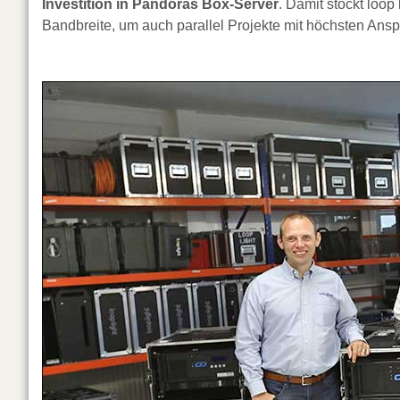
Investition in Pandoras Box-Server
. Damit stockt loop
Bandbreite, um auch parallel Projekte mit höchsten Ans