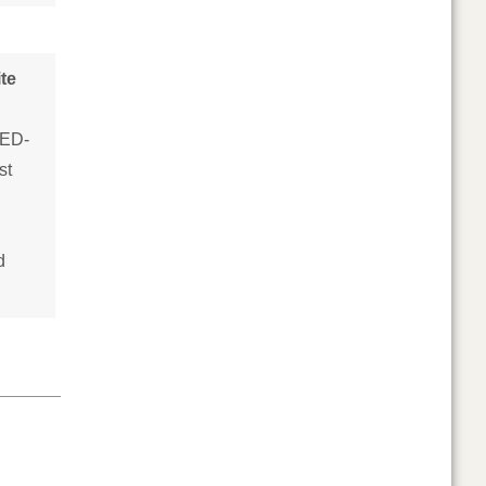
te
LED-
st
d