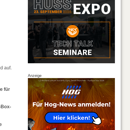
d auf.
Anzeige
e für
-Box-
e