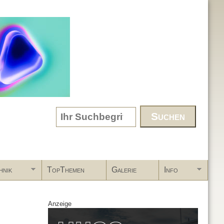
Search form
hnik
TopThemen
Galerie
Info
Anzeige