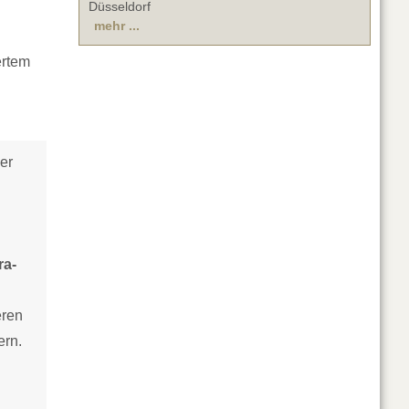
Düsseldorf
mehr ...
ertem
er
ra-
eren
ern.