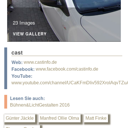
23 Images
VIEW GALLERY
cast
Web:
www.castinfo.de
Facebook:
www.facebook.com/castinfo.de
YouTube:
www.youtube.com/channel/UCaKFmDliv592XroIAqvTZu
Lesen Sie auch:
Bühnen&LichtGestalten 2016
Günter Jäckle
Manfred Ollie Olma
Matt Finke