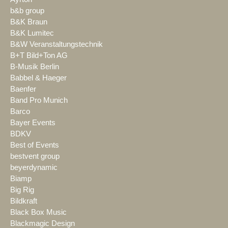
b&b group
B&K Braun
B&K Lumitec
B&W Veranstaltungstechnik
B+T Bild+Ton AG
B-Musik Berlin
Babbel & Haeger
Baenfer
Band Pro Munich
Barco
Bayer Events
BDKV
Best of Events
bestvent group
beyerdynamic
Biamp
Big Rig
Bildkraft
Black Box Music
Blackmagic Design