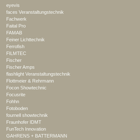
eyevis
faces Veranstaltungstechnik
Fachwerk
Faital Pro
FAMAB
Feiner Lichttechnik
Ferrofish
FILMTEC
Fischer
Fischer Amps
flashlight Veranstaltungstechnik
Flottmeier & Rehrmann
Focon Showtechnic
Focusrite
Fohhn
Fotoboden
fournell showtechnik
Fraunhofer IDMT
FunTech Innovation
GAHRENS + BATTERMANN