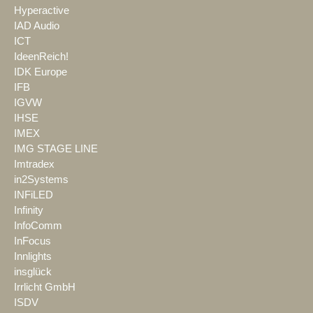
Hyperactive
IAD Audio
ICT
IdeenReich!
IDK Europe
IFB
IGVW
IHSE
IMEX
IMG STAGE LINE
Imtradex
in2Systems
INFiLED
Infinity
InfoComm
InFocus
Innlights
insglück
Irrlicht GmbH
ISDV