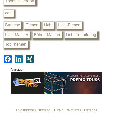
Thomas Gerdon
cast
Branche
Firmen
Licht
Licht-Firmen
Licht-Macher
Bühne-Macher
Licht-Fortbildung
TopThemen
F
Li
XI
a
n
N
Anzeige
c
k
G
e
e
b
dI
o
n
o
< vorheriger Beitrag
Home
nächster Beitrag>