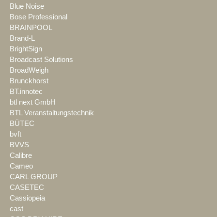
Blue Noise
Bose Professional
BRAINPOOL
Brand-L
BrightSign
Broadcast Solutions
BroadWeigh
Brunckhorst
BT.innotec
btl next GmbH
BTL Veranstaltungstechnik
BÜTEC
bvft
BVVS
Calibre
Cameo
CARL GROUP
CASETEC
Cassiopeia
cast