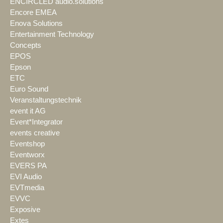
ENCIRCLED audio.solutions
Encore EMEA
Enova Solutions
Entertainment Technology
Concepts
EPOS
Epson
ETC
Euro Sound
Veranstaltungstechnik
event it AG
Event*Integrator
events creative
Eventshop
Eventworx
EVERS PA
EVI Audio
EVTmedia
EVVC
Exposive
Extes