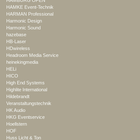
HAMBURG OPEN
HAMKE Event-Technik
HARMAN Professional
Harmonic Design
Harmonic Sound
hazebase
HB-Laser
HDwireless
Headroom Media Service
heinekingmedia
HELi
HICO
High End Systems
Highlite International
Hildebrandt
Veranstaltungstechnik
HK Audio
HKG Eventservice
Hoellstern
HOF
Huss Licht & Ton