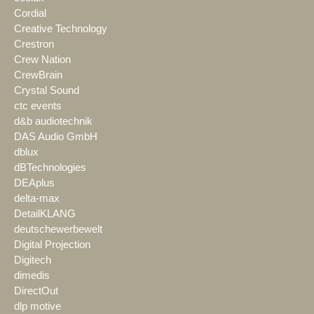
Cordial
Creative Technology
Crestron
Crew Nation
CrewBrain
Crystal Sound
ctc events
d&b audiotechnik
DAS Audio GmbH
dblux
dBTechnologies
DEAplus
delta-max
DetailKLANG
deutschewerbewelt
Digital Projection
Digitech
dimedis
DirectOut
dlp motive