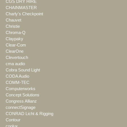
CGS DRY HIRE
CHAINMASTER
Charly's Checkpoint
Chauvet
Christie
Chroma-Q
Claypaky
Clear-Com
ClearOne
Clevertouch
cma audio
Cobra Sound Light
CODA Audio
COMM-TEC
Computerworks
Concept Solutions
Congress Allianz
connectSignage
CONRAD Licht & Rigging
Contour
coolux