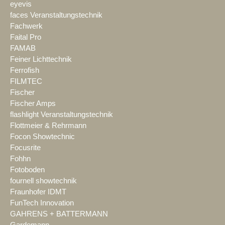
eyevis
faces Veranstaltungstechnik
Fachwerk
Faital Pro
FAMAB
Feiner Lichttechnik
Ferrofish
FILMTEC
Fischer
Fischer Amps
flashlight Veranstaltungstechnik
Flottmeier & Rehrmann
Focon Showtechnic
Focusrite
Fohhn
Fotoboden
fournell showtechnik
Fraunhofer IDMT
FunTech Innovation
GAHRENS + BATTERMANN