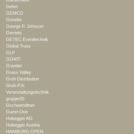
Gardemann
Gefen
GEMCO
Genelec
George P. Johnson
Gerriets
GETEC Eventtechnik
Global Truss
GLP
GO4IT!
Grandel
Grass Valley
Groh Distribution
Groh-P.A.
Veranstaltungstechnik
gruppe20
Gschwendtner
Guest-One
Habegger AG
Habegger Austria
HAMBURG OPEN