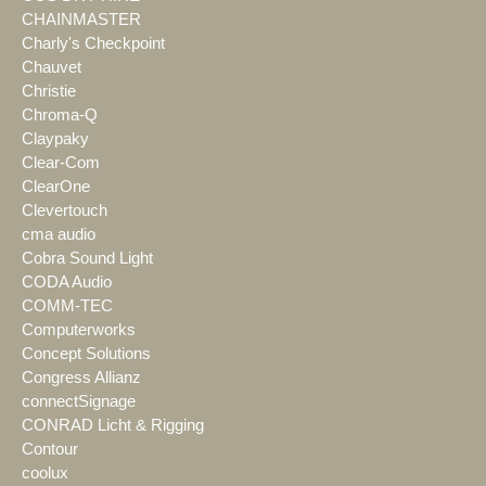
CHAINMASTER
Charly's Checkpoint
Chauvet
Christie
Chroma-Q
Claypaky
Clear-Com
ClearOne
Clevertouch
cma audio
Cobra Sound Light
CODA Audio
COMM-TEC
Computerworks
Concept Solutions
Congress Allianz
connectSignage
CONRAD Licht & Rigging
Contour
coolux