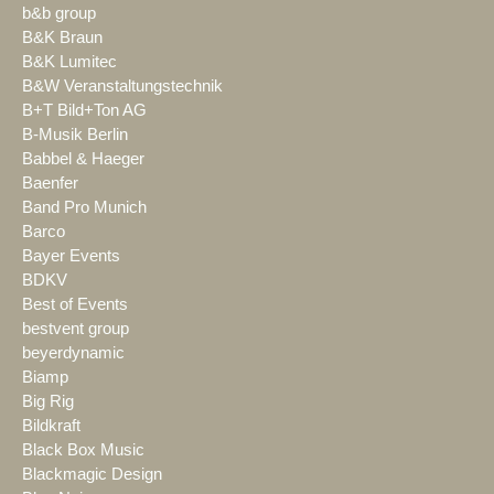
b&b group
B&K Braun
B&K Lumitec
B&W Veranstaltungstechnik
B+T Bild+Ton AG
B-Musik Berlin
Babbel & Haeger
Baenfer
Band Pro Munich
Barco
Bayer Events
BDKV
Best of Events
bestvent group
beyerdynamic
Biamp
Big Rig
Bildkraft
Black Box Music
Blackmagic Design