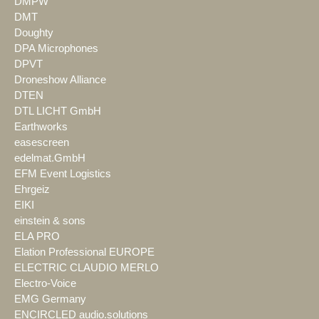
DMPW
DMT
Doughty
DPA Microphones
DPVT
Droneshow Alliance
DTEN
DTL LICHT GmbH
Earthworks
easescreen
edelmat.GmbH
EFM Event Logistics
Ehrgeiz
EIKI
einstein & sons
ELA PRO
Elation Professional EUROPE
ELECTRIC CLAUDIO MERLO
Electro-Voice
EMG Germany
ENCIRCLED audio.solutions