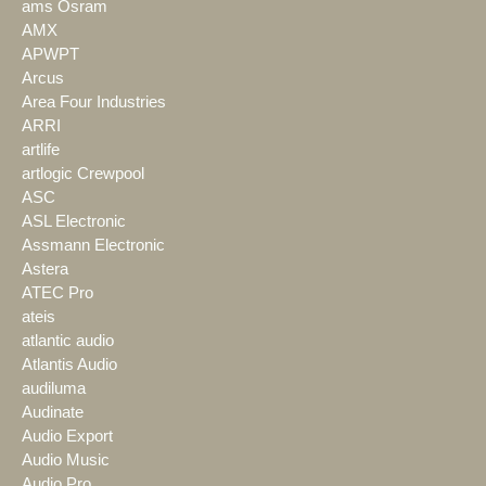
ams Osram
AMX
APWPT
Arcus
Area Four Industries
ARRI
artlife
artlogic Crewpool
ASC
ASL Electronic
Assmann Electronic
Astera
ATEC Pro
ateis
atlantic audio
Atlantis Audio
audiluma
Audinate
Audio Export
Audio Music
Audio Pro