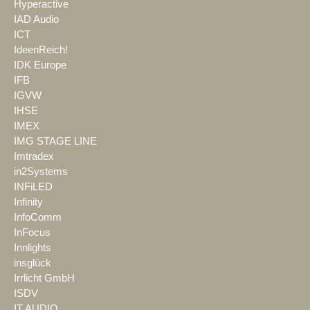
Hyperactive
IAD Audio
ICT
IdeenReich!
IDK Europe
IFB
IGVW
IHSE
IMEX
IMG STAGE LINE
Imtradex
in2Systems
INFiLED
Infinity
InfoComm
InFocus
Innlights
insglück
Irrlicht GmbH
ISDV
IT AUDIO