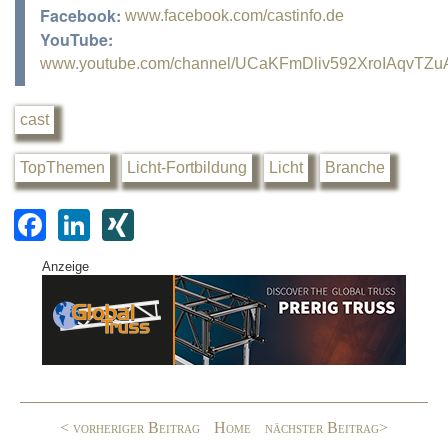
Facebook:
www.facebook.com/castinfo.de
YouTube:
www.youtube.com/channel/UCaKFmDliv592XroIAqvTZu
cast
TopThemen
Licht-Fortbildung
Licht
Branche
F
Li
XI
a
n
N
Anzeige
c
k
G
e
e
b
dI
o
n
o
< vorheriger Beitrag
Home
nächster Beitrag>
k