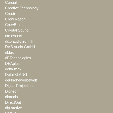
Cordial
Creative Technology
Crestron
Crew Nation
CrewBrain
Crystal Sound
ctc events
d&b audiotechnik
DAS Audio GmbH
dblux
dBTechnologies
DEAplus
delta-max
DetailKLANG
deutschewerbewelt
Digital Projection
Digitech
dimedis
DirectOut
dlp motive