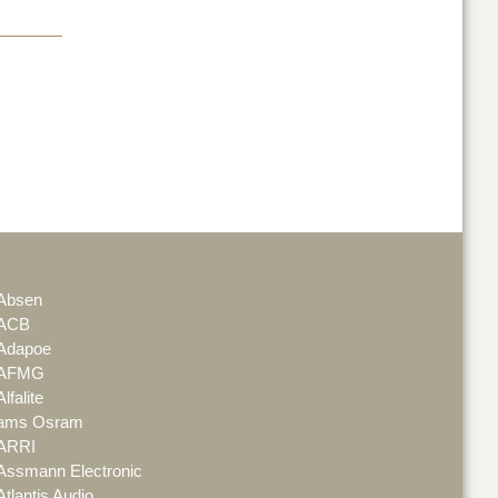
Absen
ACB
Adapoe
AFMG
Alfalite
ams Osram
ARRI
Assmann Electronic
Atlantis Audio