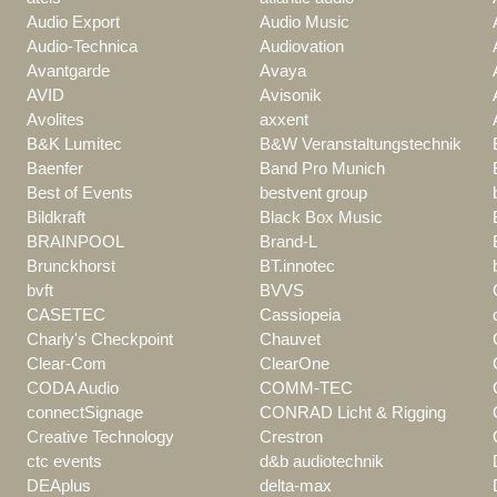
Audio Export
Audio Music
Audio-Technica
Audiovation
Avantgarde
Avaya
AVID
Avisonik
Avolites
axxent
B&K Lumitec
B&W Veranstaltungstechnik
Baenfer
Band Pro Munich
Best of Events
bestvent group
Bildkraft
Black Box Music
BRAINPOOL
Brand-L
Brunckhorst
BT.innotec
bvft
BVVS
CASETEC
Cassiopeia
Charly's Checkpoint
Chauvet
Clear-Com
ClearOne
CODA Audio
COMM-TEC
connectSignage
CONRAD Licht & Rigging
Creative Technology
Crestron
ctc events
d&b audiotechnik
DEAplus
delta-max