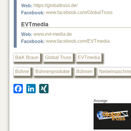
Web:
https://globaltruss.de/
Facebook:
www.facebook.com/GlobalTruss
EVTmedia
Web:
www.evt-media.de
Facebook:
www.facebook.com/EVTmedia
B&K Braun
Global Truss
EVTmedia
Bühne
Bühnenprodukte
Bühnen
Nebelmaschin
F
Li
XI
a
n
N
Anzeige
c
k
G
e
e
b
dI