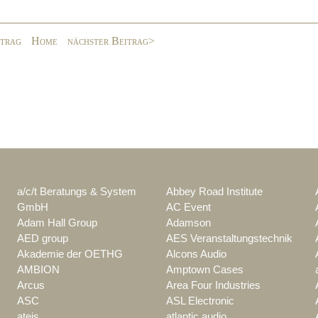
itrag
Home
nächster Beitrag>
a/c/t Beratungs & System
Abbey Road Institute
GmbH
AC Event
Adam Hall Group
Adamson
AED group
AES Veranstaltungstechnik
Akademie der OETHG
Alcons Audio
AMBION
Amptown Cases
Arcus
Area Four Industries
ASC
ASL Electronic
ateis
atlantic audio