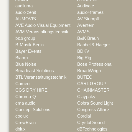
audiluma
Audinate
audio zenit
audio+frames
AUMOVIS
AV Stumpfl
AVE Audio Visual Equipment
Aventem
AVM Veranstaltungstechnik
AVMS
b&b group
B&K Braun
B-Musik Berlin
Babbel & Haeger
Bayer Events
BDKV
Biamp
Big Rig
Blue Noise
Bose Professional
Broadcast Solutions
BroadWeigh
BTL Veranstaltungstechnik
BÜTEC
Cameo
CARL GROUP
CGS DRY HIRE
CHAINMASTER
Chroma-Q
Claypaky
cma audio
Cobra Sound Light
Concept Solutions
Congress Allianz
coolux
Cordial
CrewBrain
Crystal Sound
dblux
dBTechnologies