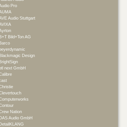
Audio Pro
AUMA
AVE Audio Stuttgart
AVIXA
Ayrton
B+T Bild+Ton AG
Barco
beyerdynamic
Blackmagic Design
BrightSign
btl next GmbH
Calibre
cast
Christie
Clevertouch
Computerworks
Contour
Crew Nation
DAS Audio GmbH
DetailKLANG