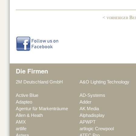
o
n
o
< vorheriger Be
k
Die Firmen
2M Deutschland GmbH
A&O Lighting Technology
Active Blue
AD-Systems
Adapteo
Adder
Agentur für Markenträume
AK Media
Allen & Heath
Alphadisplay
AMX
APWPT
artlife
artlogic Crewpool
Astera
ATEC Pro