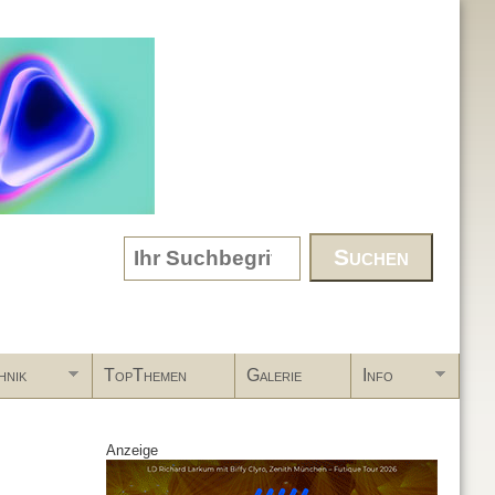
Search form
hnik
TopThemen
Galerie
Info
Anzeige