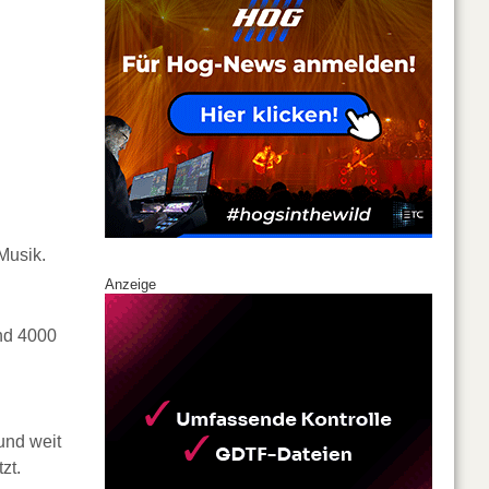
Musik.
Anzeige
nd 4000
und weit
zt.