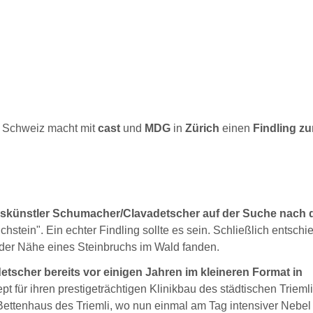
 Schweiz macht mit
cast
und
MDG
in
Zürich
einen
Findling z
ionskünstler Schumacher/Clavadetscher auf der Suche nach
chstein". Ein echter Findling sollte es sein. Schließlich entschi
n der Nähe eines Steinbruchs im Wald fanden.
tscher bereits vor einigen Jahren im kleineren Format in
t für ihren prestigeträchtigen Klinikbau des städtischen Triemli
 Bettenhaus des Triemli, wo nun einmal am Tag intensiver Nebel