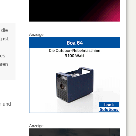
 die
Anzeige
 ist.
des
hren
en und
Anzeige