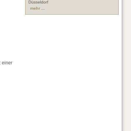
Düsseldorf
mehr ...
 einer