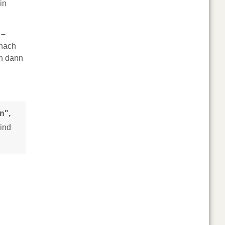
in
 –
anach
ch dann
n",
sind