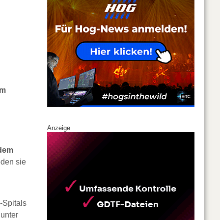
um
Anzeige
 dem
eden sie
-Spitals
 unter