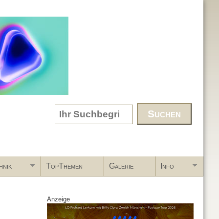
Search form
hnik
TopThemen
Galerie
Info
Anzeige