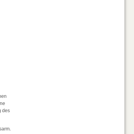
nen
ine
g des
gsarm.