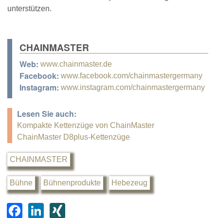
unterstützen.
CHAINMASTER
Web:
www.chainmaster.de
Facebook:
www.facebook.com/chainmastergermany
Instagram:
www.instagram.com/chainmastergermany
Lesen Sie auch:
Kompakte Kettenzüge von ChainMaster
ChainMaster D8plus-Kettenzüge
CHAINMASTER
Bühne
Bühnenprodukte
Hebezeug
F
Li
XI