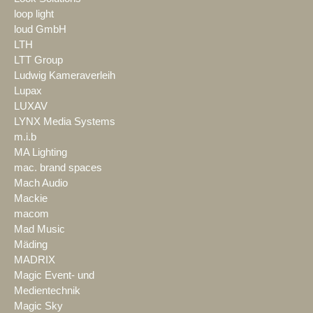
loop light
loud GmbH
LTH
LTT Group
Ludwig Kameraverleih
Lupax
LUXAV
LYNX Media Systems
m.i.b
MA Lighting
mac. brand spaces
Mach Audio
Mackie
macom
Mad Music
Mäding
MADRIX
Magic Event- und
Medientechnik
Magic Sky