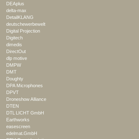
DEAplus
delta-max
DetailKLANG
deutschewerbewelt
Digital Projection
Digitech
dimedis
DirectOut
dlp motive
DMPW
DMT
Doughty
DPA Microphones
DPVT
Droneshow Alliance
DTEN
DTL LICHT GmbH
Earthworks
easescreen
edelmat.GmbH