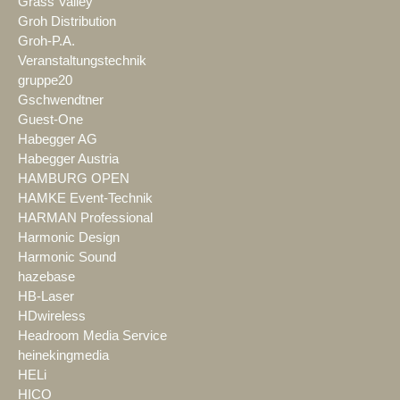
Grass Valley
Groh Distribution
Groh-P.A.
Veranstaltungstechnik
gruppe20
Gschwendtner
Guest-One
Habegger AG
Habegger Austria
HAMBURG OPEN
HAMKE Event-Technik
HARMAN Professional
Harmonic Design
Harmonic Sound
hazebase
HB-Laser
HDwireless
Headroom Media Service
heinekingmedia
HELi
HICO