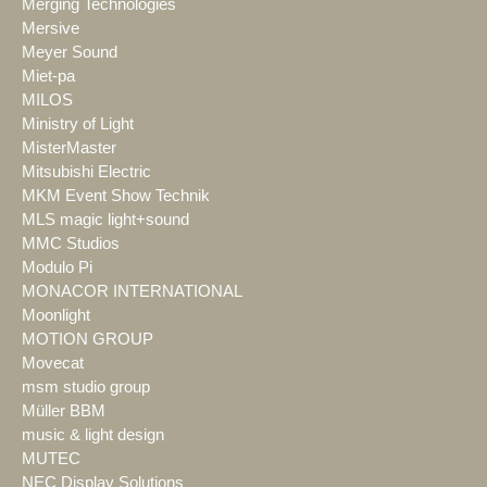
Merging Technologies
Mersive
Meyer Sound
Miet-pa
MILOS
Ministry of Light
MisterMaster
Mitsubishi Electric
MKM Event Show Technik
MLS magic light+sound
MMC Studios
Modulo Pi
MONACOR INTERNATIONAL
Moonlight
MOTION GROUP
Movecat
msm studio group
Müller BBM
music & light design
MUTEC
NEC Display Solutions