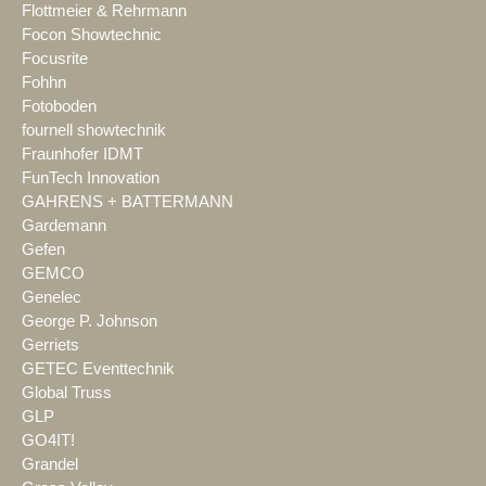
Flottmeier & Rehrmann
Focon Showtechnic
Focusrite
Fohhn
Fotoboden
fournell showtechnik
Fraunhofer IDMT
FunTech Innovation
GAHRENS + BATTERMANN
Gardemann
Gefen
GEMCO
Genelec
George P. Johnson
Gerriets
GETEC Eventtechnik
Global Truss
GLP
GO4IT!
Grandel