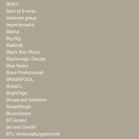
BDKV
Best of Events
bestvent group
beyerdynamic
Biamp
Big Rig
Bildkraft
Black Box Music
Blackmagic Design
Blue Noise
Bose Professional
BRAINPOOL
Brand-L
BrightSign
Broadcast Solutions
BroadWeigh
Brunckhorst
BT.innotec
btl next GmbH
BTL Veranstaltungstechnik