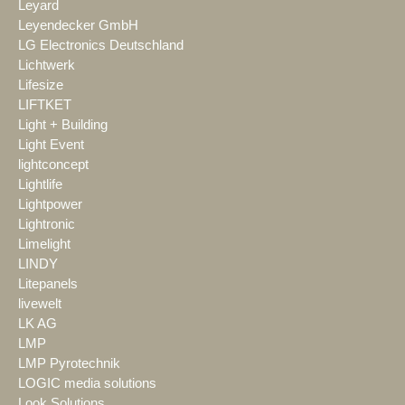
Leyard
Leyendecker GmbH
LG Electronics Deutschland
Lichtwerk
Lifesize
LIFTKET
Light + Building
Light Event
lightconcept
Lightlife
Lightpower
Lightronic
Limelight
LINDY
Litepanels
livewelt
LK AG
LMP
LMP Pyrotechnik
LOGIC media solutions
Look Solutions