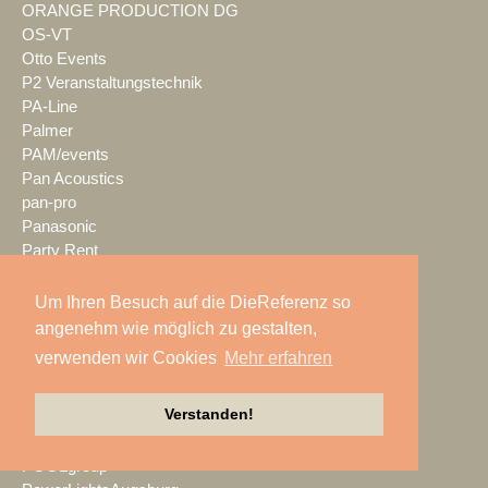
ORANGE PRODUCTION DG
OS-VT
Otto Events
P2 Veranstaltungstechnik
PA-Line
Palmer
PAM/events
Pan Acoustics
pan-pro
Panasonic
Party Rent
Partylöwe
Peerless-AV
Um Ihren Besuch auf die DieReferenz so
perfect sound
angenehm wie möglich zu gestalten,
Pico Interactive
verwenden wir Cookies
Mehr erfahren
PIK AG
PK Sound
Verstanden!
PlexusAV
Point Source Audio
POOLgroup