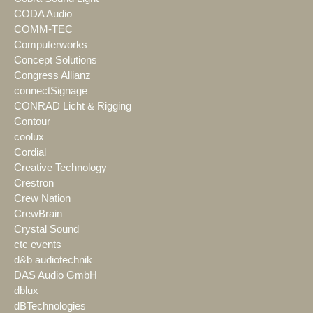
CODA Audio
COMM-TEC
Computerworks
Concept Solutions
Congress Allianz
connectSignage
CONRAD Licht & Rigging
Contour
coolux
Cordial
Creative Technology
Crestron
Crew Nation
CrewBrain
Crystal Sound
ctc events
d&b audiotechnik
DAS Audio GmbH
dblux
dBTechnologies