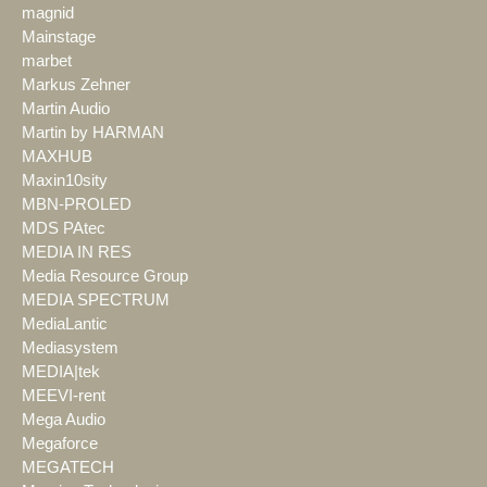
magnid
Mainstage
marbet
Markus Zehner
Martin Audio
Martin by HARMAN
MAXHUB
Maxin10sity
MBN-PROLED
MDS PAtec
MEDIA IN RES
Media Resource Group
MEDIA SPECTRUM
MediaLantic
Mediasystem
MEDIA|tek
MEEVI-rent
Mega Audio
Megaforce
MEGATECH