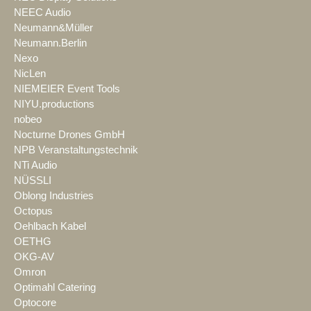
NEEC Audio
Neumann&Müller
Neumann.Berlin
Nexo
NicLen
NIEMEIER Event Tools
NIYU.productions
nobeo
Nocturne Drones GmbH
NPB Veranstaltungstechnik
NTi Audio
NÜSSLI
Oblong Industries
Octopus
Oehlbach Kabel
OETHG
OKG-AV
Omron
Optimahl Catering
Optocore