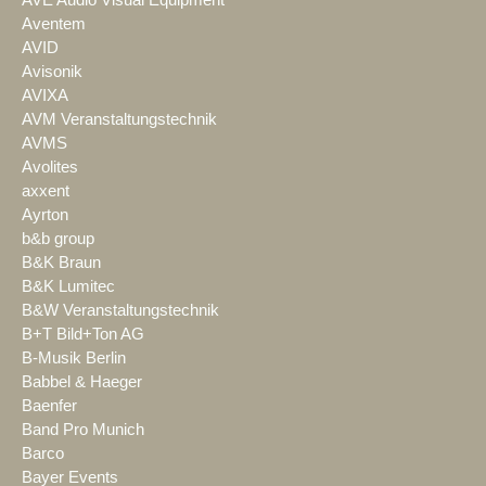
AVE Audio Visual Equipment
Aventem
AVID
Avisonik
AVIXA
AVM Veranstaltungstechnik
AVMS
Avolites
axxent
Ayrton
b&b group
B&K Braun
B&K Lumitec
B&W Veranstaltungstechnik
B+T Bild+Ton AG
B-Musik Berlin
Babbel & Haeger
Baenfer
Band Pro Munich
Barco
Bayer Events