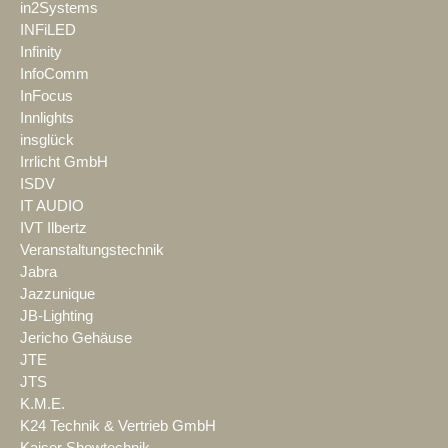
in2Systems
INFiLED
Infinity
InfoComm
InFocus
Innlights
insglück
Irrlicht GmbH
ISDV
IT AUDIO
IVT Ilbertz
Veranstaltungstechnik
Jabra
Jazzunique
JB-Lighting
Jericho Gehäuse
JTE
JTS
K.M.E.
K24 Technik & Vertrieb GmbH