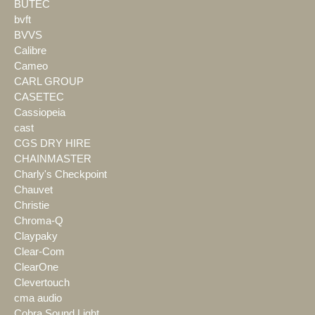
BÜTEC
bvft
BVVS
Calibre
Cameo
CARL GROUP
CASETEC
Cassiopeia
cast
CGS DRY HIRE
CHAINMASTER
Charly's Checkpoint
Chauvet
Christie
Chroma-Q
Claypaky
Clear-Com
ClearOne
Clevertouch
cma audio
Cobra Sound Light