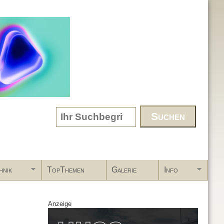
Search form
hnik
TopThemen
Galerie
Info
Anzeige