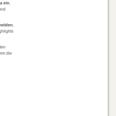
a ein.
und
melden.
hlights
ten
amm die