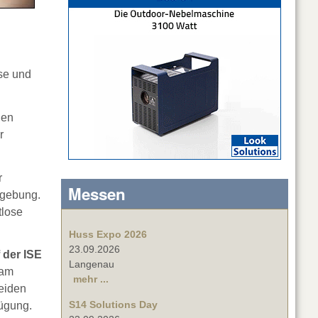
se und
den
r
r
Messen
mgebung.
tlose
Huss Expo 2026
23.09.2026
 der ISE
Langenau
eam
mehr ...
beiden
S14 Solutions Day
ügung.