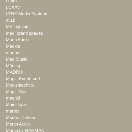
Lupax
LUXAV
LYNX Media Systems
m.i.b
MA Lighting
mac. brand spaces
Mach Audio
Mackie
macom
Mad Music
Mäding
MADRIX
Magic Event- und
Medientechnik
Magic Sky
magnid
Mainstage
marbet
Markus Zehner
Martin Audio
Martin by HARMAN