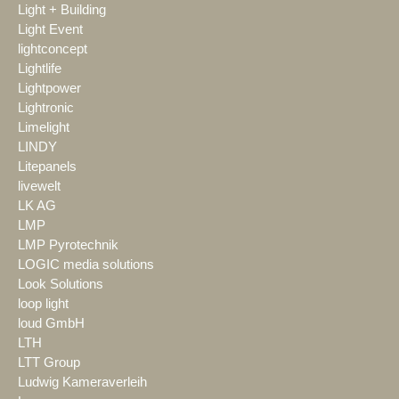
Light + Building
Light Event
lightconcept
Lightlife
Lightpower
Lightronic
Limelight
LINDY
Litepanels
livewelt
LK AG
LMP
LMP Pyrotechnik
LOGIC media solutions
Look Solutions
loop light
loud GmbH
LTH
LTT Group
Ludwig Kameraverleih