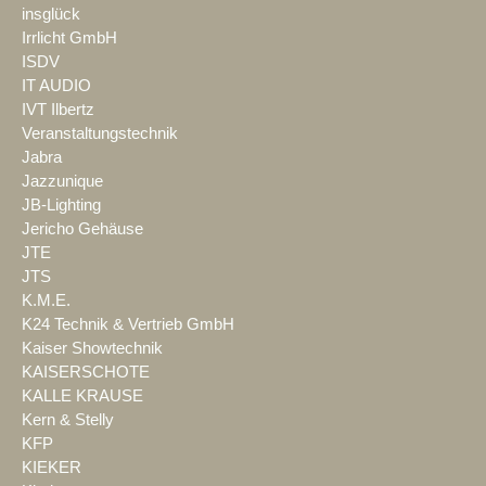
insglück
Irrlicht GmbH
ISDV
IT AUDIO
IVT Ilbertz
Veranstaltungstechnik
Jabra
Jazzunique
JB-Lighting
Jericho Gehäuse
JTE
JTS
K.M.E.
K24 Technik & Vertrieb GmbH
Kaiser Showtechnik
KAISERSCHOTE
KALLE KRAUSE
Kern & Stelly
KFP
KIEKER