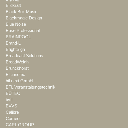
Bildkraft
Black Box Music
Blackmagic Design
Blue Noise
Bose Professional
BRAINPOOL
Brand-L
BrightSign
Broadcast Solutions
BroadWeigh
Brunckhorst
BT.innotec
btl next GmbH
BTL Veranstaltungstechnik
BÜTEC
bvft
BVVS
Calibre
Cameo
CARL GROUP