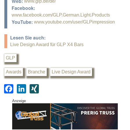
Web:
www.glp.de/de/
Facebook:
www.facebook.com/GLP.German.Light.Products
YouTube:
www.youtube.com/user/GLPimpression
Lesen Sie auch:
Live Design Award für GLP X4 Bars
GLP
Awards
Branche
Live Design Award
F
Li
XI
a
n
N
Anzeige
c
k
G
e
e
b
dI