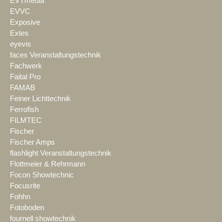
EVTmedia
EVVC
Exposive
Extes
eyevis
faces Veranstaltungstechnik
Fachwerk
Faital Pro
FAMAB
Feiner Lichttechnik
Ferrofish
FILMTEC
Fischer
Fischer Amps
flashlight Veranstaltungstechnik
Flottmeier & Rehrmann
Focon Showtechnic
Focusrite
Fohhn
Fotoboden
fournell showtechnik