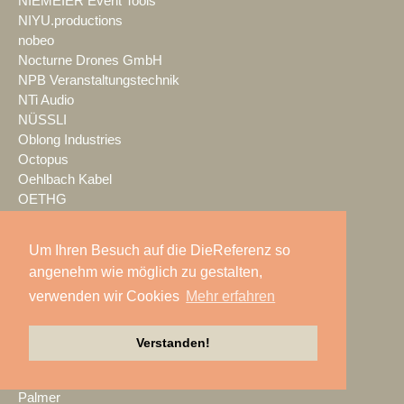
NIEMEIER Event Tools
NIYU.productions
nobeo
Nocturne Drones GmbH
NPB Veranstaltungstechnik
NTi Audio
NÜSSLI
Oblong Industries
Octopus
Oehlbach Kabel
OETHG
OKG-AV
Omron
Um Ihren Besuch auf die DieReferenz so
Optimahl Catering
angenehm wie möglich zu gestalten,
Optocore
verwenden wir Cookies
Mehr erfahren
ORANGE PRODUCTION DG
OS-VT
Otto Events
Verstanden!
P2 Veranstaltungstechnik
PA-Line
Palmer