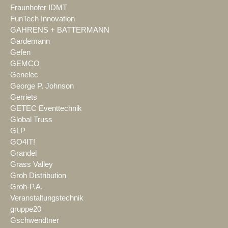
Fraunhofer IDMT
FunTech Innovation
GAHRENS + BATTERMANN
Gardemann
Gefen
GEMCO
Genelec
George P. Johnson
Gerriets
GETEC Eventtechnik
Global Truss
GLP
GO4IT!
Grandel
Grass Valley
Groh Distribution
Groh-P.A.
Veranstaltungstechnik
gruppe20
Gschwendtner