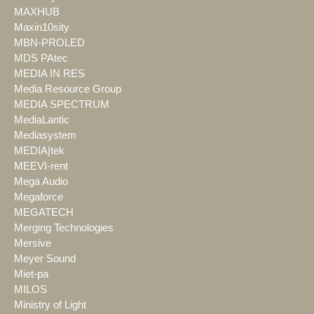
MAXHUB
Maxin10sity
MBN-PROLED
MDS PAtec
MEDIA IN RES
Media Resource Group
MEDIA SPECTRUM
MediaLantic
Mediasystem
MEDIA|tek
MEEVI-rent
Mega Audio
Megaforce
MEGATECH
Merging Technologies
Mersive
Meyer Sound
Miet-pa
MILOS
Ministry of Light