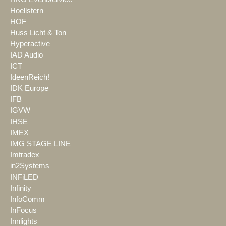
Hoellstern
HOF
Huss Licht & Ton
Hyperactive
IAD Audio
ICT
IdeenReich!
IDK Europe
IFB
IGVW
IHSE
IMEX
IMG STAGE LINE
Imtradex
in2Systems
INFiLED
Infinity
InfoComm
InFocus
Innlights