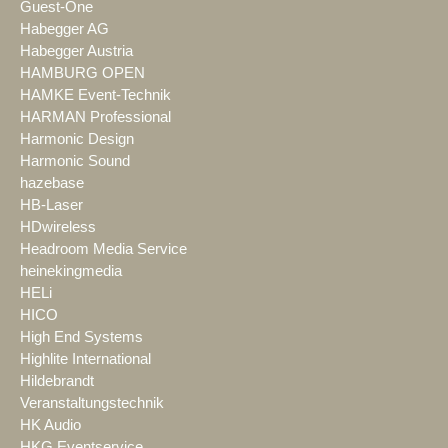
Guest-One
Habegger AG
Habegger Austria
HAMBURG OPEN
HAMKE Event-Technik
HARMAN Professional
Harmonic Design
Harmonic Sound
hazebase
HB-Laser
HDwireless
Headroom Media Service
heinekingmedia
HELi
HICO
High End Systems
Highlite International
Hildebrandt
Veranstaltungstechnik
HK Audio
HKG Eventservice