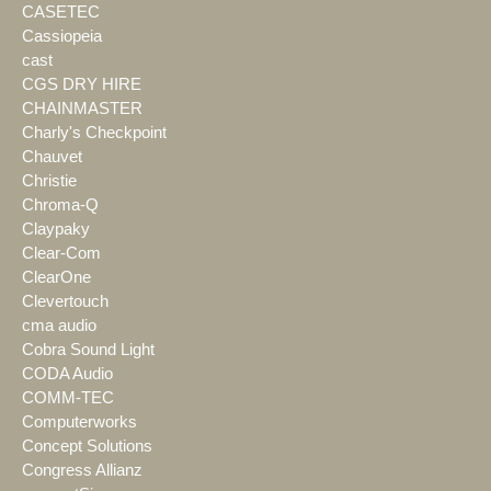
CASETEC
Cassiopeia
cast
CGS DRY HIRE
CHAINMASTER
Charly's Checkpoint
Chauvet
Christie
Chroma-Q
Claypaky
Clear-Com
ClearOne
Clevertouch
cma audio
Cobra Sound Light
CODA Audio
COMM-TEC
Computerworks
Concept Solutions
Congress Allianz