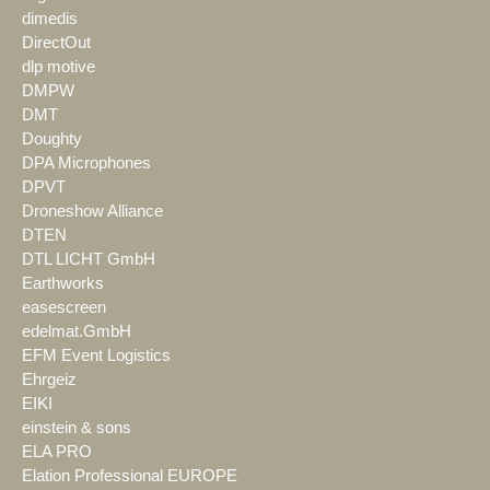
dimedis
DirectOut
dlp motive
DMPW
DMT
Doughty
DPA Microphones
DPVT
Droneshow Alliance
DTEN
DTL LICHT GmbH
Earthworks
easescreen
edelmat.GmbH
EFM Event Logistics
Ehrgeiz
EIKI
einstein & sons
ELA PRO
Elation Professional EUROPE