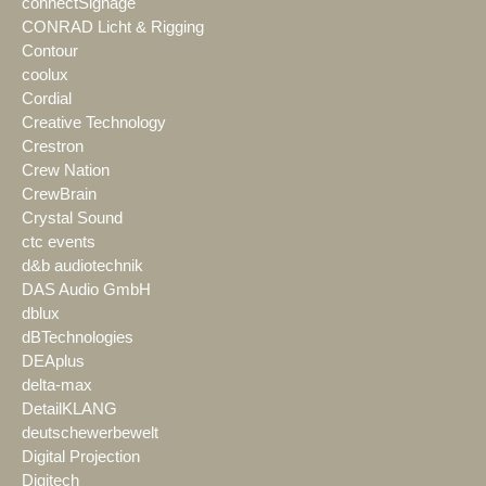
connectSignage
CONRAD Licht & Rigging
Contour
coolux
Cordial
Creative Technology
Crestron
Crew Nation
CrewBrain
Crystal Sound
ctc events
d&b audiotechnik
DAS Audio GmbH
dblux
dBTechnologies
DEAplus
delta-max
DetailKLANG
deutschewerbewelt
Digital Projection
Digitech