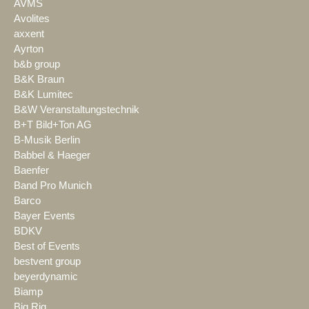
AVMS
Avolites
axxent
Ayrton
b&b group
B&K Braun
B&K Lumitec
B&W Veranstaltungstechnik
B+T Bild+Ton AG
B-Musik Berlin
Babbel & Haeger
Baenfer
Band Pro Munich
Barco
Bayer Events
BDKV
Best of Events
bestvent group
beyerdynamic
Biamp
Big Rig