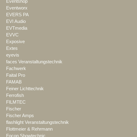
Eventshop
Eventworx
EVERS PA
EVI Audio
EVTmedia
EVVC
Exposive
Extes
eyevis
faces Veranstaltungstechnik
Fachwerk
Faital Pro
FAMAB
Feiner Lichttechnik
Ferrofish
FILMTEC
Fischer
Fischer Amps
flashlight Veranstaltungstechnik
Flottmeier & Rehrmann
Focon Showtechnic