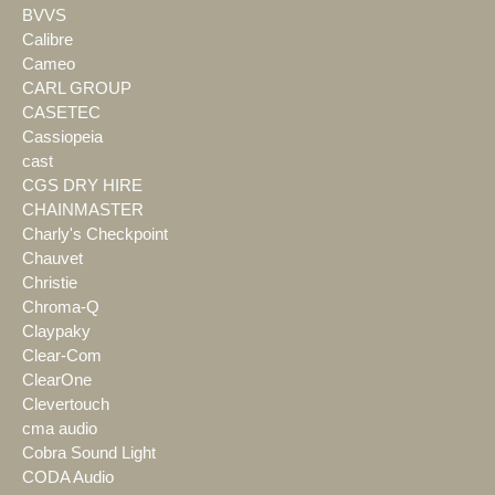
BVVS
Calibre
Cameo
CARL GROUP
CASETEC
Cassiopeia
cast
CGS DRY HIRE
CHAINMASTER
Charly's Checkpoint
Chauvet
Christie
Chroma-Q
Claypaky
Clear-Com
ClearOne
Clevertouch
cma audio
Cobra Sound Light
CODA Audio