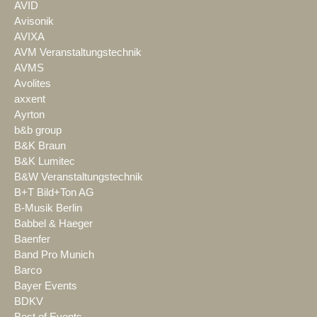
AVID
Avisonik
AVIXA
AVM Veranstaltungstechnik
AVMS
Avolites
axxent
Ayrton
b&b group
B&K Braun
B&K Lumitec
B&W Veranstaltungstechnik
B+T Bild+Ton AG
B-Musik Berlin
Babbel & Haeger
Baenfer
Band Pro Munich
Barco
Bayer Events
BDKV
Best of Events