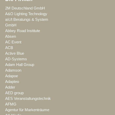
2M Deutschland GmbH
A&O Lighting Technology
a/c/t Beratungs & System
GmbH
Abbey Road Institute
Absen
AC Event
ACB
Active Blue
AD-Systems
Adam Hall Group
Adamson
Adapoe
Adapteo
Adder
AED group
AES Veranstaltungstechnik
AFMG
Agentur für Markenträume