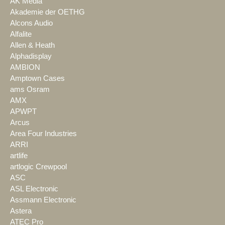
AK Media
Akademie der OETHG
Alcons Audio
Alfalite
Allen & Heath
Alphadisplay
AMBION
Amptown Cases
ams Osram
AMX
APWPT
Arcus
Area Four Industries
ARRI
artlife
artlogic Crewpool
ASC
ASL Electronic
Assmann Electronic
Astera
ATEC Pro