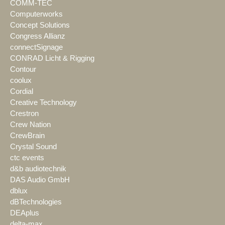
COMM-TEC
Computerworks
Concept Solutions
Congress Allianz
connectSignage
CONRAD Licht & Rigging
Contour
coolux
Cordial
Creative Technology
Crestron
Crew Nation
CrewBrain
Crystal Sound
ctc events
d&b audiotechnik
DAS Audio GmbH
dblux
dBTechnologies
DEAplus
delta-max