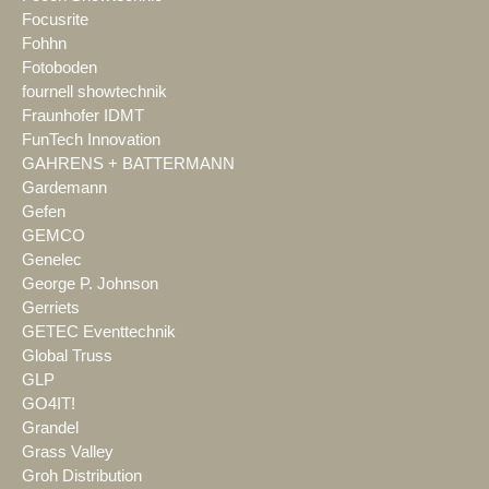
Focusrite
Fohhn
Fotoboden
fournell showtechnik
Fraunhofer IDMT
FunTech Innovation
GAHRENS + BATTERMANN
Gardemann
Gefen
GEMCO
Genelec
George P. Johnson
Gerriets
GETEC Eventtechnik
Global Truss
GLP
GO4IT!
Grandel
Grass Valley
Groh Distribution