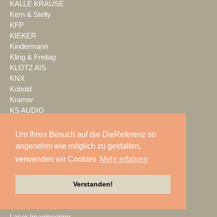
KALLE KRAUSE
Kern & Stelly
KFP
KIEKER
Kindermann
Kling & Freitag
KLOTZ AIS
KNX
Kobold
Kramer
KS AUDIO
Kuchem Konferenz Technik
Kuehl Beschallung
Um Ihren Besuch auf die DieReferenz so
Kultour
angenehm wie möglich zu gestalten,
Kwick Lights
verwenden wir Cookies
Mehr erfahren
L-Acoustics
Laauser & Vohl
Verstanden!
Lambda Labs
LANG
LANG ACADEMY
Laser Imagineering