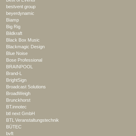
bestvent group
beyerdynamic
Biamp
Big Rig
Bildkraft
Black Box Music
Blackmagic Design
Blue Noise
Bose Professional
BRAINPOOL
Brand-L
BrightSign
Broadcast Solutions
BroadWeigh
Brunckhorst
BT.innotec
btl next GmbH
BTL Veranstaltungstechnik
BÜTEC
bvft