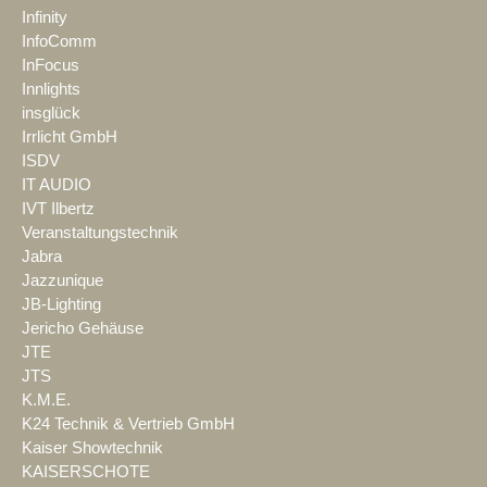
Infinity
InfoComm
InFocus
Innlights
insglück
Irrlicht GmbH
ISDV
IT AUDIO
IVT Ilbertz
Veranstaltungstechnik
Jabra
Jazzunique
JB-Lighting
Jericho Gehäuse
JTE
JTS
K.M.E.
K24 Technik & Vertrieb GmbH
Kaiser Showtechnik
KAISERSCHOTE