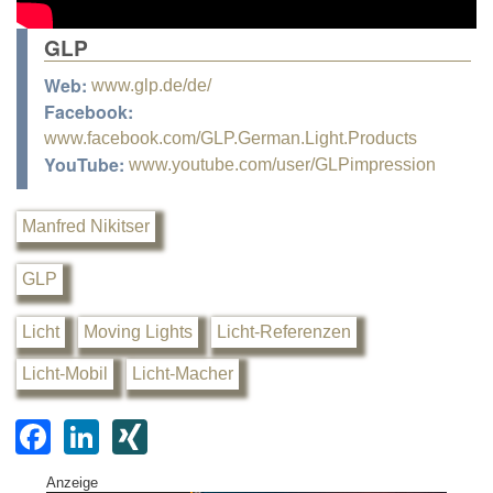
GLP
Web:
www.glp.de/de/
Facebook:
www.facebook.com/GLP.German.Light.Products
YouTube:
www.youtube.com/user/GLPimpression
Manfred Nikitser
GLP
Licht
Moving Lights
Licht-Referenzen
Licht-Mobil
Licht-Macher
F
Li
XI
a
n
N
Anzeige