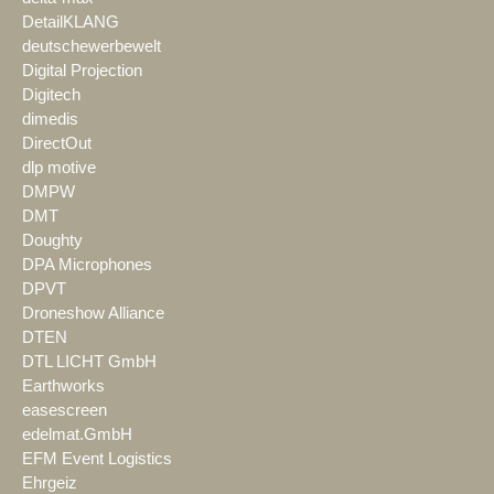
DetailKLANG
deutschewerbewelt
Digital Projection
Digitech
dimedis
DirectOut
dlp motive
DMPW
DMT
Doughty
DPA Microphones
DPVT
Droneshow Alliance
DTEN
DTL LICHT GmbH
Earthworks
easescreen
edelmat.GmbH
EFM Event Logistics
Ehrgeiz