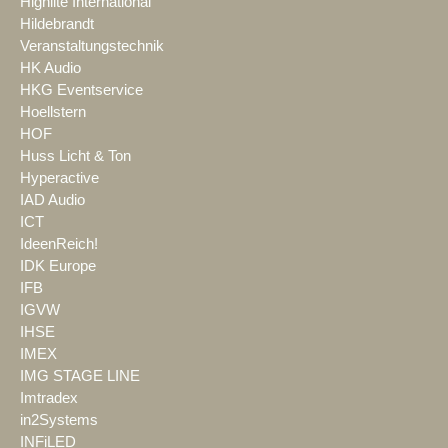
Highlite International
Hildebrandt
Veranstaltungstechnik
HK Audio
HKG Eventservice
Hoellstern
HOF
Huss Licht & Ton
Hyperactive
IAD Audio
ICT
IdeenReich!
IDK Europe
IFB
IGVW
IHSE
IMEX
IMG STAGE LINE
Imtradex
in2Systems
INFiLED