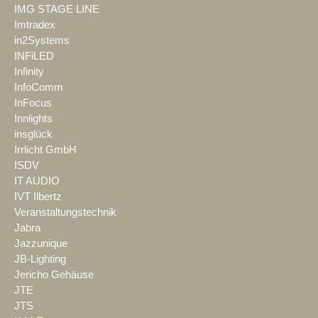
IMG STAGE LINE
Imtradex
in2Systems
INFiLED
Infinity
InfoComm
InFocus
Innlights
insglück
Irrlicht GmbH
ISDV
IT AUDIO
IVT Ilbertz
Veranstaltungstechnik
Jabra
Jazzunique
JB-Lighting
Jericho Gehäuse
JTE
JTS