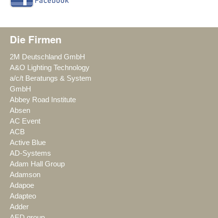
Die Firmen
2M Deutschland GmbH
A&O Lighting Technology
a/c/t Beratungs & System
GmbH
Abbey Road Institute
Absen
AC Event
ACB
Active Blue
AD-Systems
Adam Hall Group
Adamson
Adapoe
Adapteo
Adder
AED group