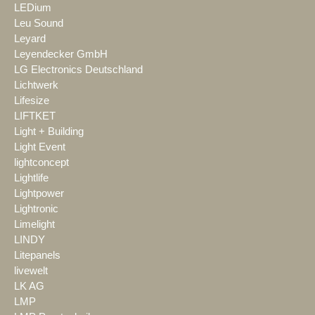
LEDium
Leu Sound
Leyard
Leyendecker GmbH
LG Electronics Deutschland
Lichtwerk
Lifesize
LIFTKET
Light + Building
Light Event
lightconcept
Lightlife
Lightpower
Lightronic
Limelight
LINDY
Litepanels
livewelt
LK AG
LMP