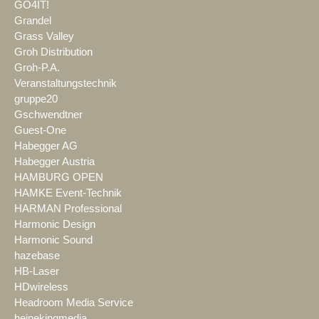
GO4IT!
Grandel
Grass Valley
Groh Distribution
Groh-P.A.
Veranstaltungstechnik
gruppe20
Gschwendtner
Guest-One
Habegger AG
Habegger Austria
HAMBURG OPEN
HAMKE Event-Technik
HARMAN Professional
Harmonic Design
Harmonic Sound
hazebase
HB-Laser
HDwireless
Headroom Media Service
heinekingmedia