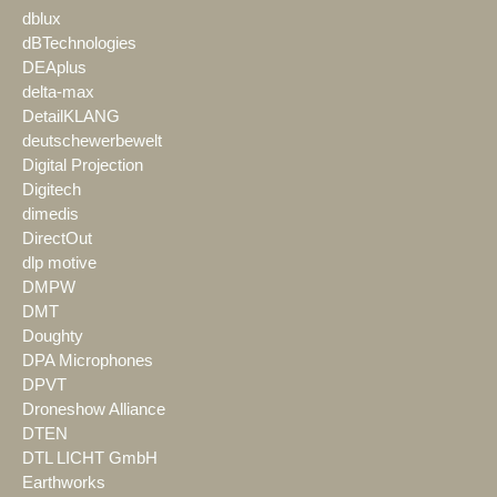
dblux
dBTechnologies
DEAplus
delta-max
DetailKLANG
deutschewerbewelt
Digital Projection
Digitech
dimedis
DirectOut
dlp motive
DMPW
DMT
Doughty
DPA Microphones
DPVT
Droneshow Alliance
DTEN
DTL LICHT GmbH
Earthworks