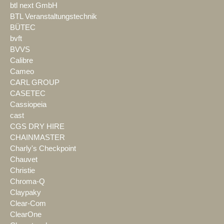
btl next GmbH
BTL Veranstaltungstechnik
BÜTEC
bvft
BVVS
Calibre
Cameo
CARL GROUP
CASETEC
Cassiopeia
cast
CGS DRY HIRE
CHAINMASTER
Charly's Checkpoint
Chauvet
Christie
Chroma-Q
Claypaky
Clear-Com
ClearOne