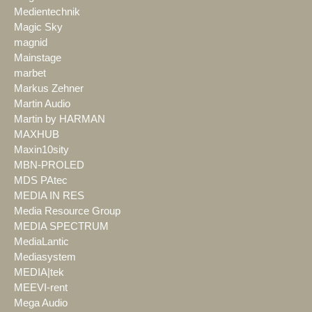
Medientechnik
Magic Sky
magnid
Mainstage
marbet
Markus Zehner
Martin Audio
Martin by HARMAN
MAXHUB
Maxin10sity
MBN-PROLED
MDS PAtec
MEDIA IN RES
Media Resource Group
MEDIA SPECTRUM
MediaLantic
Mediasystem
MEDIA|tek
MEEVI-rent
Mega Audio