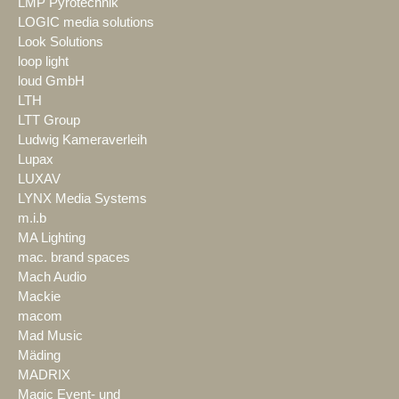
LMP Pyrotechnik
LOGIC media solutions
Look Solutions
loop light
loud GmbH
LTH
LTT Group
Ludwig Kameraverleih
Lupax
LUXAV
LYNX Media Systems
m.i.b
MA Lighting
mac. brand spaces
Mach Audio
Mackie
macom
Mad Music
Mäding
MADRIX
Magic Event- und