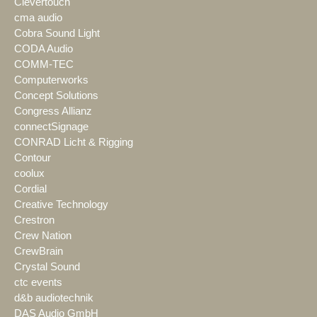
Clevertouch
cma audio
Cobra Sound Light
CODA Audio
COMM-TEC
Computerworks
Concept Solutions
Congress Allianz
connectSignage
CONRAD Licht & Rigging
Contour
coolux
Cordial
Creative Technology
Crestron
Crew Nation
CrewBrain
Crystal Sound
ctc events
d&b audiotechnik
DAS Audio GmbH