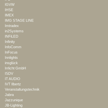
IGVW
IHSE
IMEX
IMG STAGE LINE
Imtradex
in2Systems
INFiLED
Infinity
InfoComm
InFocus
Innlights
insglück
Irrlicht GmbH
ISDV
IT AUDIO
IVT Ilbertz
Veranstaltungstechnik
Jabra
Jazzunique
JB-Lighting