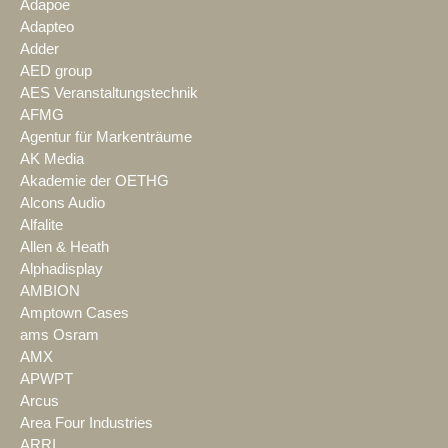
Adapoe
Adapteo
Adder
AED group
AES Veranstaltungstechnik
AFMG
Agentur für Markenträume
AK Media
Akademie der OETHG
Alcons Audio
Alfalite
Allen & Heath
Alphadisplay
AMBION
Amptown Cases
ams Osram
AMX
APWPT
Arcus
Area Four Industries
ARRI