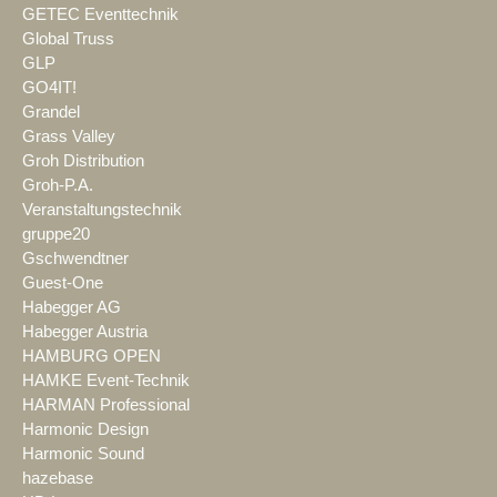
GETEC Eventtechnik
Global Truss
GLP
GO4IT!
Grandel
Grass Valley
Groh Distribution
Groh-P.A.
Veranstaltungstechnik
gruppe20
Gschwendtner
Guest-One
Habegger AG
Habegger Austria
HAMBURG OPEN
HAMKE Event-Technik
HARMAN Professional
Harmonic Design
Harmonic Sound
hazebase