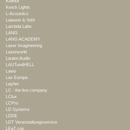
Kultour
Kwick Lights
L-Acoustics
Laauser & Vohl
Lambda Labs
LANG
LANG ACADEMY
Laser Imagineering
Laserworld
Lauten Audio
LAUTundHELL
Lawo
Lax Europa
Layher
LC - the live company
LClux
LCPro
LD Systems
LDDE
LDT Veranstaltungsservice
LEaT con