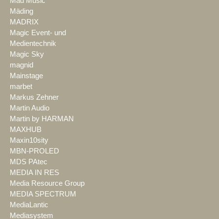
Mad Music
Mäding
MADRIX
Magic Event- und
Medientechnik
Magic Sky
magnid
Mainstage
marbet
Markus Zehner
Martin Audio
Martin by HARMAN
MAXHUB
Maxin10sity
MBN-PROLED
MDS PAtec
MEDIA IN RES
Media Resource Group
MEDIA SPECTRUM
MediaLantic
Mediasystem