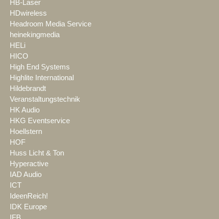
HB-Laser
HDwireless
Headroom Media Service
heinekingmedia
HELi
HICO
High End Systems
Highlite International
Hildebrandt
Veranstaltungstechnik
HK Audio
HKG Eventservice
Hoellstern
HOF
Huss Licht & Ton
Hyperactive
IAD Audio
ICT
IdeenReich!
IDK Europe
IFB