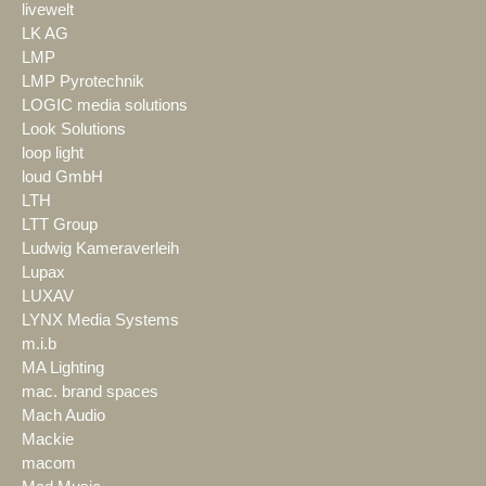
livewelt
LK AG
LMP
LMP Pyrotechnik
LOGIC media solutions
Look Solutions
loop light
loud GmbH
LTH
LTT Group
Ludwig Kameraverleih
Lupax
LUXAV
LYNX Media Systems
m.i.b
MA Lighting
mac. brand spaces
Mach Audio
Mackie
macom