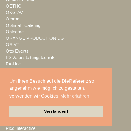
OETHG
OKG-AV
Omron
Optimahl Catering
Optocore
ORANGE PRODUCTION DG
OS-VT
Otto Events
P2 Veranstaltungstechnik
PA-Line
Palmer
PAM/events
Um Ihren Besuch auf die DieReferenz so
Pan Acoustics
angenehm wie möglich zu gestalten,
pan-pro
verwenden wir Cookies
Mehr erfahren
Panasonic
Party Rent
Partylöwe
Verstanden!
Peerless-AV
perfect sound
Pico Interactive