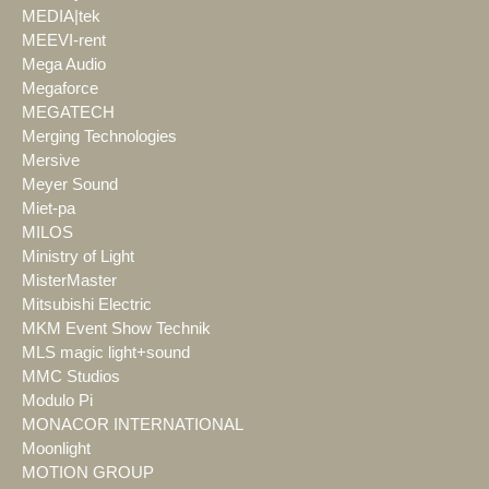
MEDIA|tek
MEEVI-rent
Mega Audio
Megaforce
MEGATECH
Merging Technologies
Mersive
Meyer Sound
Miet-pa
MILOS
Ministry of Light
MisterMaster
Mitsubishi Electric
MKM Event Show Technik
MLS magic light+sound
MMC Studios
Modulo Pi
MONACOR INTERNATIONAL
Moonlight
MOTION GROUP