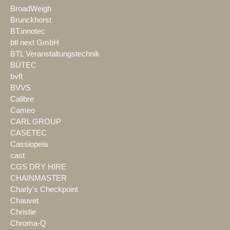
BroadWeigh
Brunckhorst
BT.innotec
btl next GmbH
BTL Veranstaltungstechnik
BÜTEC
bvft
BVVS
Calibre
Cameo
CARL GROUP
CASETEC
Cassiopeia
cast
CGS DRY HIRE
CHAINMASTER
Charly's Checkpoint
Chauvet
Christie
Chroma-Q