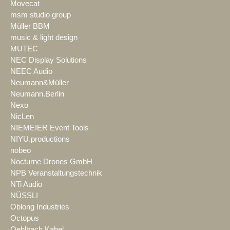
Movecat
msm studio group
Müller BBM
music & light design
MUTEC
NEC Display Solutions
NEEC Audio
Neumann&Müller
Neumann.Berlin
Nexo
NicLen
NIEMEIER Event Tools
NIYU.productions
nobeo
Nocturne Drones GmbH
NPB Veranstaltungstechnik
NTi Audio
NÜSSLI
Oblong Industries
Octopus
Oehlbach Kabel