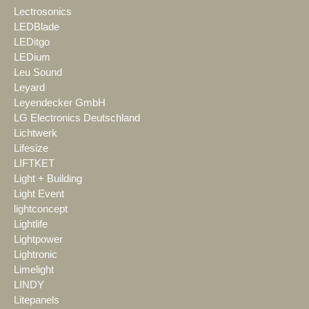
Lectrosonics
LEDBlade
LEDitgo
LEDium
Leu Sound
Leyard
Leyendecker GmbH
LG Electronics Deutschland
Lichtwerk
Lifesize
LIFTKET
Light + Building
Light Event
lightconcept
Lightlife
Lightpower
Lightronic
Limelight
LINDY
Litepanels