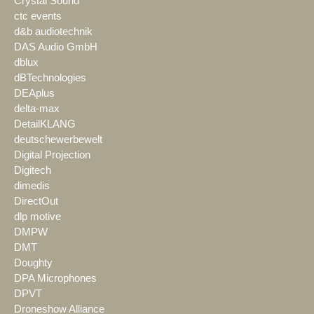
Crystal Sound
ctc events
d&b audiotechnik
DAS Audio GmbH
dblux
dBTechnologies
DEAplus
delta-max
DetailKLANG
deutschewerbewelt
Digital Projection
Digitech
dimedis
DirectOut
dlp motive
DMPW
DMT
Doughty
DPA Microphones
DPVT
Droneshow Alliance