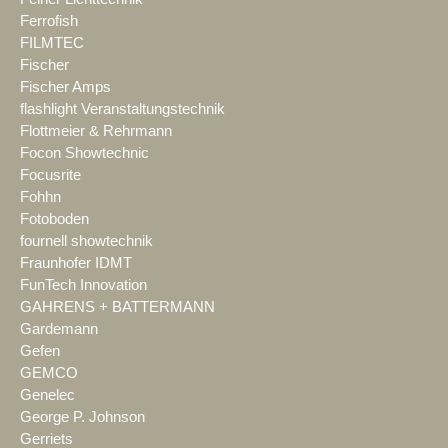
Ferrofish
FILMTEC
Fischer
Fischer Amps
flashlight Veranstaltungstechnik
Flottmeier & Rehrmann
Focon Showtechnic
Focusrite
Fohhn
Fotoboden
fournell showtechnik
Fraunhofer IDMT
FunTech Innovation
GAHRENS + BATTERMANN
Gardemann
Gefen
GEMCO
Genelec
George P. Johnson
Gerriets