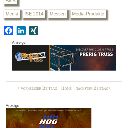
AMX
Media
ISE 2014
Messen
Media-Produkte
F
Li
XI
a
n
N
Anzeige
c
k
G
e
e
b
dI
o
n
o
< vorheriger Beitrag
Home
nächster Beitrag>
k
Anzeige