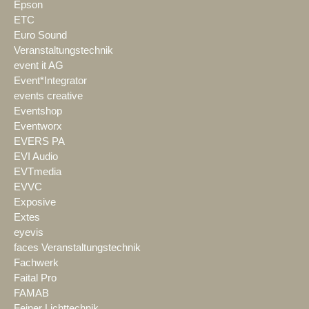
Epson
ETC
Euro Sound
Veranstaltungstechnik
event it AG
Event*Integrator
events creative
Eventshop
Eventworx
EVERS PA
EVI Audio
EVTmedia
EVVC
Exposive
Extes
eyevis
faces Veranstaltungstechnik
Fachwerk
Faital Pro
FAMAB
Feiner Lichttechnik