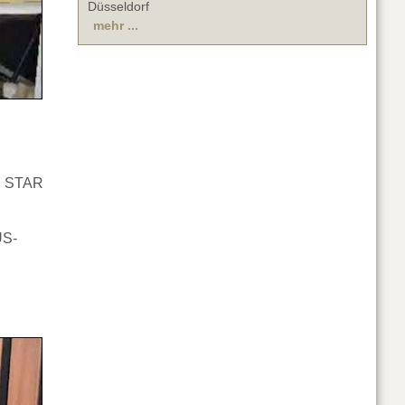
Düsseldorf
mehr ...
US STAR
US-