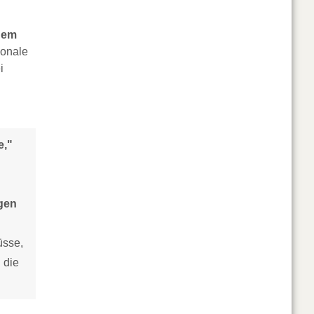
inem
ionale
i
e,"
ngen
üsse,
 die