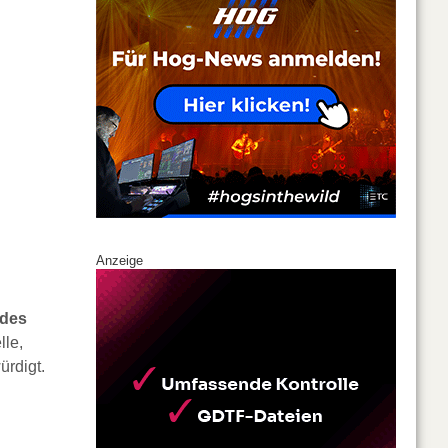
Anzeige
 des
lle,
rdigt.