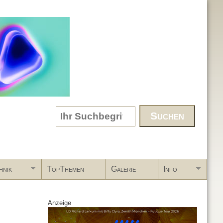
Search form
hnik
TopThemen
Galerie
Info
Anzeige