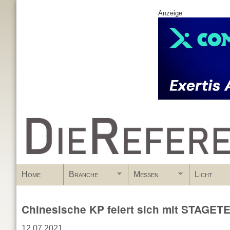
Anzeige
www.DieReferenz.de
Home
Branche
Messen
Licht
Chinesische KP feiert sich mit STAGET
12.07.2021