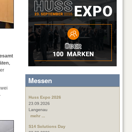
gesamt
ten,
er
Messen
zwei
-
Huss Expo 2026
23.09.2026
Langenau
mehr ...
S14 Solutions Day