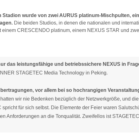
 im Stadion wurde von zwei AURUS platinum-Mischpulten, e
agen.
Die beiden Studios, in denen die nationalen und internat
ls mit einem CRESCENDO platinum, einem NEXUS STAR und zwe
r das leistungsfähige und betriebssichere NEXUS in Frag
ENNER STAGETEC Media Technology in Peking.
Übertragungen, vor allem bei so hochrangigen Veranstaltu
atten wir nie Bedenken bezüglich der Netzwerkgröße, und die
richt für sich selbst. Die Elemente der Feier waren Salutsch
ten Anforderungen an die Tonqualität. Zweifellos ist STAGETEC