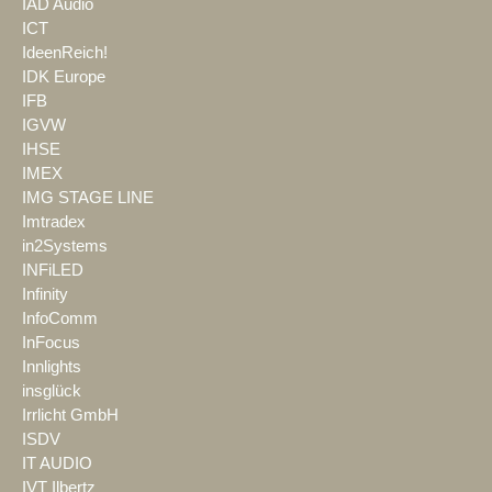
IAD Audio
ICT
IdeenReich!
IDK Europe
IFB
IGVW
IHSE
IMEX
IMG STAGE LINE
Imtradex
in2Systems
INFiLED
Infinity
InfoComm
InFocus
Innlights
insglück
Irrlicht GmbH
ISDV
IT AUDIO
IVT Ilbertz