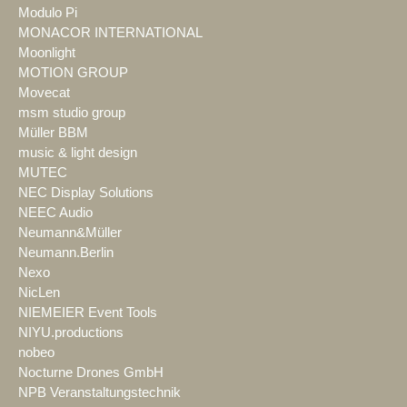
Modulo Pi
MONACOR INTERNATIONAL
Moonlight
MOTION GROUP
Movecat
msm studio group
Müller BBM
music & light design
MUTEC
NEC Display Solutions
NEEC Audio
Neumann&Müller
Neumann.Berlin
Nexo
NicLen
NIEMEIER Event Tools
NIYU.productions
nobeo
Nocturne Drones GmbH
NPB Veranstaltungstechnik