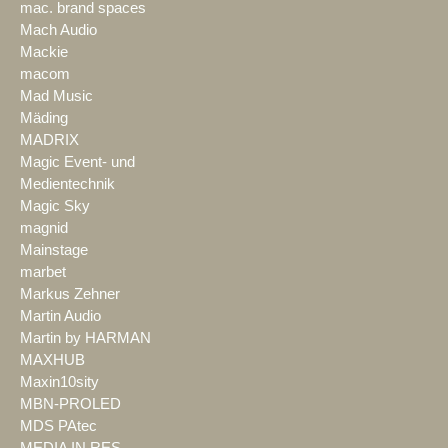
mac. brand spaces
Mach Audio
Mackie
macom
Mad Music
Mäding
MADRIX
Magic Event- und
Medientechnik
Magic Sky
magnid
Mainstage
marbet
Markus Zehner
Martin Audio
Martin by HARMAN
MAXHUB
Maxin10sity
MBN-PROLED
MDS PAtec
MEDIA IN RES