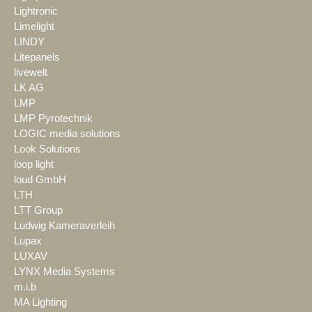
Lightronic
Limelight
LINDY
Litepanels
livewelt
LK AG
LMP
LMP Pyrotechnik
LOGIC media solutions
Look Solutions
loop light
loud GmbH
LTH
LTT Group
Ludwig Kameraverleih
Lupax
LUXAV
LYNX Media Systems
m.i.b
MA Lighting