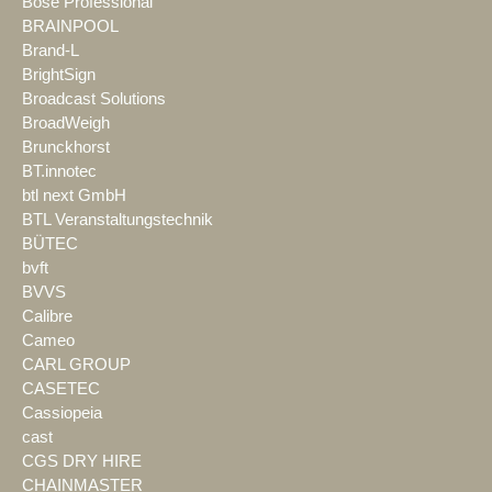
Bose Professional
BRAINPOOL
Brand-L
BrightSign
Broadcast Solutions
BroadWeigh
Brunckhorst
BT.innotec
btl next GmbH
BTL Veranstaltungstechnik
BÜTEC
bvft
BVVS
Calibre
Cameo
CARL GROUP
CASETEC
Cassiopeia
cast
CGS DRY HIRE
CHAINMASTER