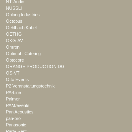
NTi Audio
NÜSSLI
Oblong Industries
Octopus
Oehlbach Kabel
OETHG
OKG-AV
Omron
Optimahl Catering
Optocore
ORANGE PRODUCTION DG
OS-VT
Otto Events
P2 Veranstaltungstechnik
PA-Line
Palmer
PAM/events
Pan Acoustics
pan-pro
Panasonic
Party Rent