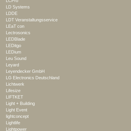
LCPro
LD Systems
LDDE
LDT Veranstaltungsservice
LEaT con
Lectrosonics
LEDBlade
LEDitgo
LEDium
Leu Sound
Leyard
Leyendecker GmbH
LG Electronics Deutschland
Lichtwerk
Lifesize
LIFTKET
Light + Building
Light Event
lightconcept
Lightlife
Lightpower