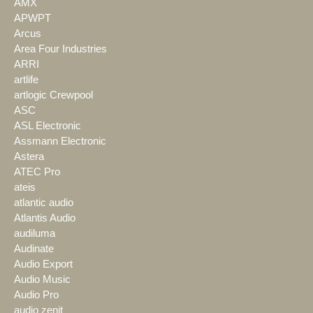
AMX
APWPT
Arcus
Area Four Industries
ARRI
artlife
artlogic Crewpool
ASC
ASL Electronic
Assmann Electronic
Astera
ATEC Pro
ateis
atlantic audio
Atlantis Audio
audiluma
Audinate
Audio Export
Audio Music
Audio Pro
audio zenit