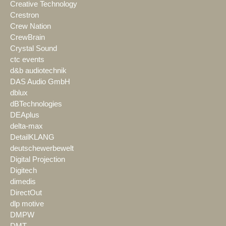
Creative Technology
Crestron
Crew Nation
CrewBrain
Crystal Sound
ctc events
d&b audiotechnik
DAS Audio GmbH
dblux
dBTechnologies
DEAplus
delta-max
DetailKLANG
deutschewerbewelt
Digital Projection
Digitech
dimedis
DirectOut
dlp motive
DMPW
DMT