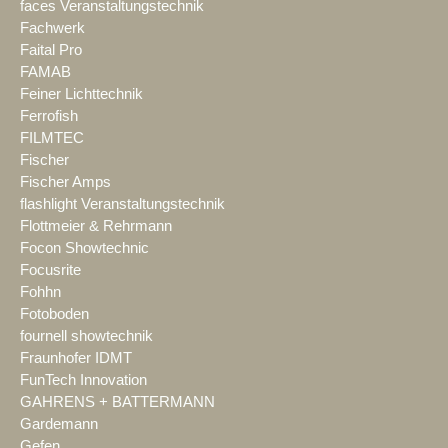
faces Veranstaltungstechnik
Fachwerk
Faital Pro
FAMAB
Feiner Lichttechnik
Ferrofish
FILMTEC
Fischer
Fischer Amps
flashlight Veranstaltungstechnik
Flottmeier & Rehrmann
Focon Showtechnic
Focusrite
Fohhn
Fotoboden
fournell showtechnik
Fraunhofer IDMT
FunTech Innovation
GAHRENS + BATTERMANN
Gardemann
Gefen