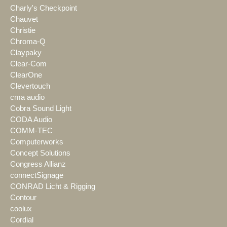
Charly's Checkpoint
Chauvet
Christie
Chroma-Q
Claypaky
Clear-Com
ClearOne
Clevertouch
cma audio
Cobra Sound Light
CODA Audio
COMM-TEC
Computerworks
Concept Solutions
Congress Allianz
connectSignage
CONRAD Licht & Rigging
Contour
coolux
Cordial