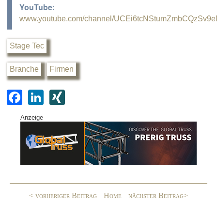
YouTube:
www.youtube.com/channel/UCEi6tcNStumZmbCQzSv9
Stage Tec
Branche
Firmen
F
Li
XI
a
n
N
Anzeige
c
k
G
e
e
b
dI
o
n
o
< vorheriger Beitrag
Home
nächster Beitrag>
k