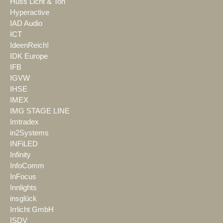
Huss Licht & Ton
Hyperactive
IAD Audio
ICT
IdeenReich!
IDK Europe
IFB
IGVW
IHSE
IMEX
IMG STAGE LINE
Imtradex
in2Systems
INFiLED
Infinity
InfoComm
InFocus
Innlights
insglück
Irrlicht GmbH
ISDV