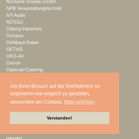
Nocturne Drones GmbH
NPB Veranstaltungstechnik
NTi Audio
NÜSSLI
Oblong Industries
Octopus
Oehlbach Kabel
OETHG
OKG-AV
Omron
Optimahl Catering
Optocore
ORANGE PRODUCTION DG
Um Ihren Besuch auf die DieReferenz so
OS-VT
angenehm wie möglich zu gestalten,
Otto Events
verwenden wir Cookies
Mehr erfahren
P2 Veranstaltungstechnik
PA-Line
Palmer
Verstanden!
PAM/events
Pan Acoustics
pan-pro