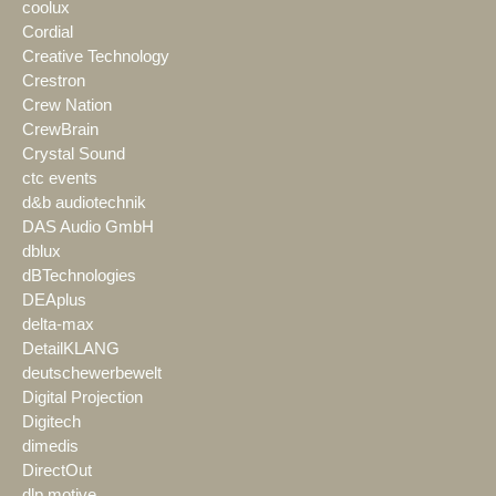
coolux
Cordial
Creative Technology
Crestron
Crew Nation
CrewBrain
Crystal Sound
ctc events
d&b audiotechnik
DAS Audio GmbH
dblux
dBTechnologies
DEAplus
delta-max
DetailKLANG
deutschewerbewelt
Digital Projection
Digitech
dimedis
DirectOut
dlp motive