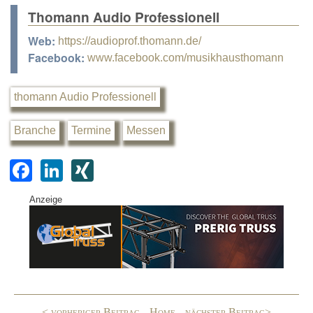
Thomann Audio Professionell
Web:
https://audioprof.thomann.de/
Facebook:
www.facebook.com/musikhausthomann
thomann Audio Professionell
Branche
Termine
Messen
F
Li
XI
a
n
N
Anzeige
c
k
G
e
e
b
dI
o
n
o
< vorheriger Beitrag
Home
nächster Beitrag>