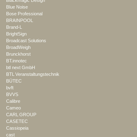
Blackmagic Design
Blue Noise
Bose Professional
BRAINPOOL
Brand-L
BrightSign
Broadcast Solutions
BroadWeigh
Brunckhorst
BT.innotec
btl next GmbH
BTL Veranstaltungstechnik
BÜTEC
bvft
BVVS
Calibre
Cameo
CARL GROUP
CASETEC
Cassiopeia
cast