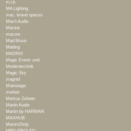
m.i.b
MA Lighting
mac. brand spaces
Mach Audio
Mackie
macom
Mad Music
Mäding
MADRIX
Magic Event- und
Medientechnik
Magic Sky
magnid
Mainstage
marbet
Markus Zehner
Martin Audio
Martin by HARMAN
MAXHUB
Maxin10sity
MBN-PROLED