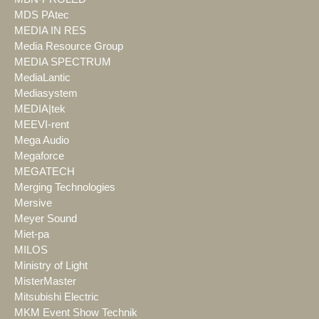
MDS PAtec
MEDIA IN RES
Media Resource Group
MEDIA SPECTRUM
MediaLantic
Mediasystem
MEDIA|tek
MEEVI-rent
Mega Audio
Megaforce
MEGATECH
Merging Technologies
Mersive
Meyer Sound
Miet-pa
MILOS
Ministry of Light
MisterMaster
Mitsubishi Electric
MKM Event Show Technik