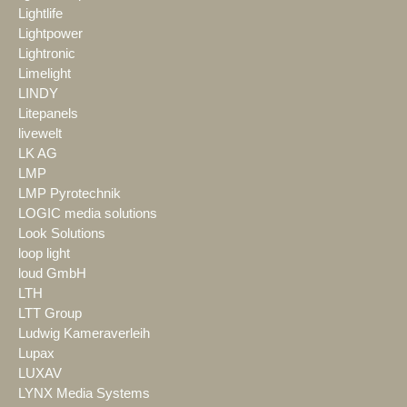
Lightlife
Lightpower
Lightronic
Limelight
LINDY
Litepanels
livewelt
LK AG
LMP
LMP Pyrotechnik
LOGIC media solutions
Look Solutions
loop light
loud GmbH
LTH
LTT Group
Ludwig Kameraverleih
Lupax
LUXAV
LYNX Media Systems