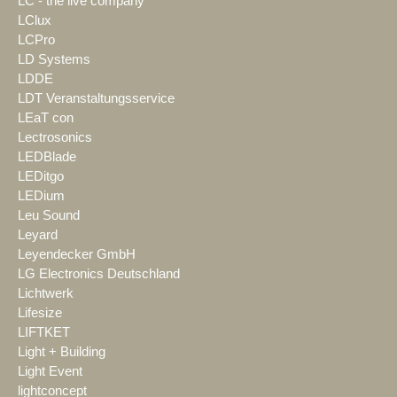
LC - the live company
LClux
LCPro
LD Systems
LDDE
LDT Veranstaltungsservice
LEaT con
Lectrosonics
LEDBlade
LEDitgo
LEDium
Leu Sound
Leyard
Leyendecker GmbH
LG Electronics Deutschland
Lichtwerk
Lifesize
LIFTKET
Light + Building
Light Event
lightconcept