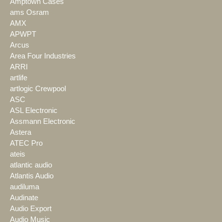
Amptown Cases
ams Osram
AMX
APWPT
Arcus
Area Four Industries
ARRI
artlife
artlogic Crewpool
ASC
ASL Electronic
Assmann Electronic
Astera
ATEC Pro
ateis
atlantic audio
Atlantis Audio
audiluma
Audinate
Audio Export
Audio Music