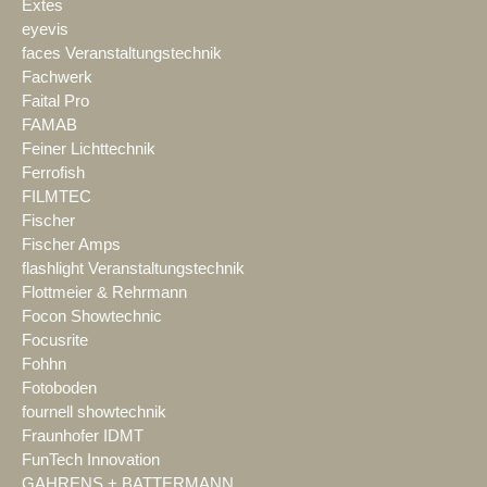
Extes
eyevis
faces Veranstaltungstechnik
Fachwerk
Faital Pro
FAMAB
Feiner Lichttechnik
Ferrofish
FILMTEC
Fischer
Fischer Amps
flashlight Veranstaltungstechnik
Flottmeier & Rehrmann
Focon Showtechnic
Focusrite
Fohhn
Fotoboden
fournell showtechnik
Fraunhofer IDMT
FunTech Innovation
GAHRENS + BATTERMANN