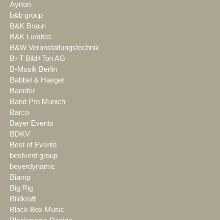
Ayrton
b&b group
B&K Braun
B&K Lumitec
B&W Veranstaltungstechnik
B+T Bild+Ton AG
B-Musik Berlin
Babbel & Haeger
Baenfer
Band Pro Munich
Barco
Bayer Events
BDKV
Best of Events
bestvent group
beyerdynamic
Biamp
Big Rig
Bildkraft
Black Box Music