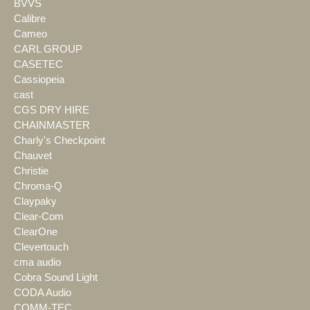
BVVS
Calibre
Cameo
CARL GROUP
CASETEC
Cassiopeia
cast
CGS DRY HIRE
CHAINMASTER
Charly's Checkpoint
Chauvet
Christie
Chroma-Q
Claypaky
Clear-Com
ClearOne
Clevertouch
cma audio
Cobra Sound Light
CODA Audio
COMM-TEC