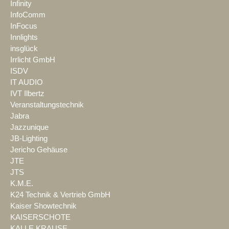
Infinity
InfoComm
InFocus
Innlights
insglück
Irrlicht GmbH
ISDV
IT AUDIO
IVT Ilbertz
Veranstaltungstechnik
Jabra
Jazzunique
JB-Lighting
Jericho Gehäuse
JTE
JTS
K.M.E.
K24 Technik & Vertrieb GmbH
Kaiser Showtechnik
KAISERSCHOTE
KALLE KRAUSE