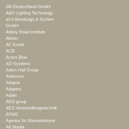
2M Deutschland GmbH
A&O Lighting Technology
a/c/t Beratungs & System
GmbH
Abbey Road Institute
Absen
AC Event
ACB
Active Blue
AD-Systems
Adam Hall Group
Adamson
Adapoe
Adapteo
Adder
AED group
AES Veranstaltungstechnik
AFMG
Agentur für Markenträume
AK Media