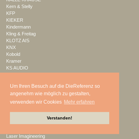
Kern & Stelly
KFP
KIEKER
Kindermann
Kling & Freitag
KLOTZ AIS
KNX
Kobold
Kramer
KS AUDIO
Kuchem Konferenz Technik
Kuehl Beschallung
Um Ihren Besuch auf die DieReferenz so
Kultour
angenehm wie möglich zu gestalten,
Kwick Lights
verwenden wir Cookies
Mehr erfahren
L-Acoustics
Laauser & Vohl
Lambda Labs
Verstanden!
LANG
LANG ACADEMY
Laser Imagineering