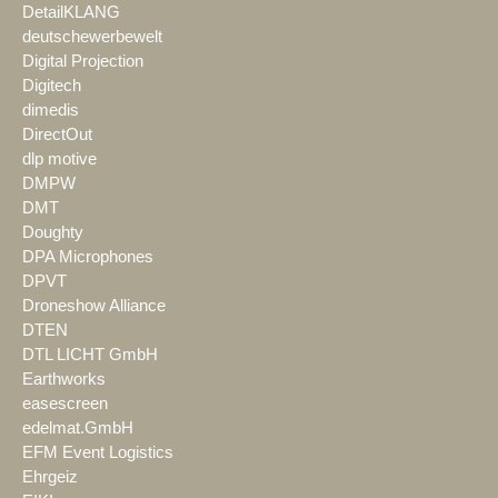
DetailKLANG
deutschewerbewelt
Digital Projection
Digitech
dimedis
DirectOut
dlp motive
DMPW
DMT
Doughty
DPA Microphones
DPVT
Droneshow Alliance
DTEN
DTL LICHT GmbH
Earthworks
easescreen
edelmat.GmbH
EFM Event Logistics
Ehrgeiz