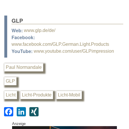
GLP
Web:
www.glp.de/de/
Facebook:
www.facebook.com/GLP.German.Light.Products
YouTube:
www.youtube.com/user/GLPimpression
Paul Normandale
GLP
Licht
Licht-Produkte
Licht-Mobil
F
Li
XI
a
n
N
Anzeige