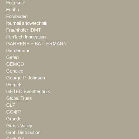
Focusrite
Fohhn
Fotoboden
fournell showtechnik
Fraunhofer IDMT
FunTech Innovation
GAHRENS + BATTERMANN
Gardemann
Gefen
GEMCO
Genelec
George P. Johnson
Gerriets
GETEC Eventtechnik
Global Truss
GLP
GO4IT!
Grandel
Grass Valley
Groh Distribution