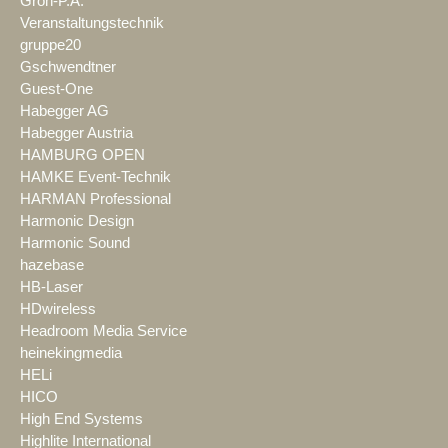
Groh-P.A.
Veranstaltungstechnik
gruppe20
Gschwendtner
Guest-One
Habegger AG
Habegger Austria
HAMBURG OPEN
HAMKE Event-Technik
HARMAN Professional
Harmonic Design
Harmonic Sound
hazebase
HB-Laser
HDwireless
Headroom Media Service
heinekingmedia
HELi
HICO
High End Systems
Highlite International