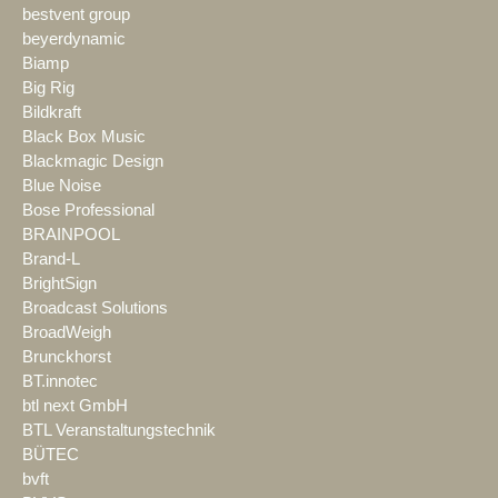
bestvent group
beyerdynamic
Biamp
Big Rig
Bildkraft
Black Box Music
Blackmagic Design
Blue Noise
Bose Professional
BRAINPOOL
Brand-L
BrightSign
Broadcast Solutions
BroadWeigh
Brunckhorst
BT.innotec
btl next GmbH
BTL Veranstaltungstechnik
BÜTEC
bvft