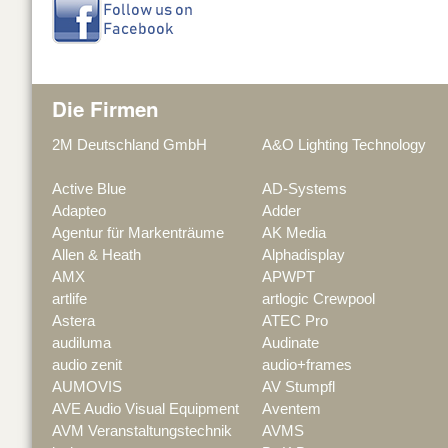
Die Firmen
2M Deutschland GmbH
A&O Lighting Technology
Active Blue
AD-Systems
Adapteo
Adder
Agentur für Markenträume
AK Media
Allen & Heath
Alphadisplay
AMX
APWPT
artlife
artlogic Crewpool
Astera
ATEC Pro
audiluma
Audinate
audio zenit
audio+frames
AUMOVIS
AV Stumpfl
AVE Audio Visual Equipment
Aventem
AVM Veranstaltungstechnik
AVMS