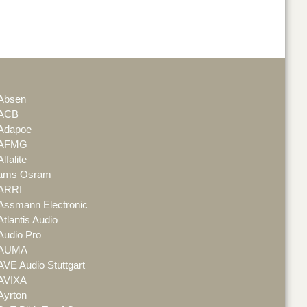
Absen
ACB
Adapoe
AFMG
Alfalite
ams Osram
ARRI
Assmann Electronic
Atlantis Audio
Audio Pro
AUMA
AVE Audio Stuttgart
AVIXA
Ayrton