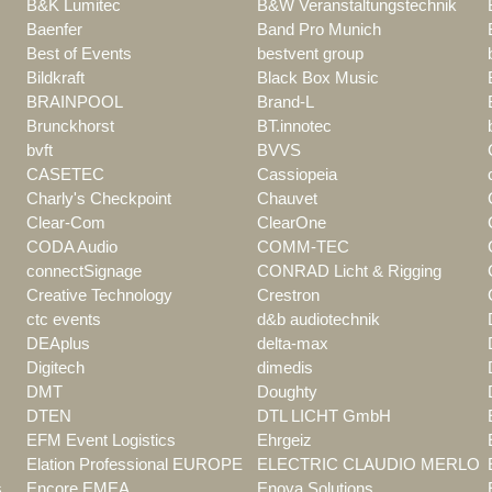
B&K Lumitec
B&W Veranstaltungstechnik
Baenfer
Band Pro Munich
Best of Events
bestvent group
Bildkraft
Black Box Music
BRAINPOOL
Brand-L
Brunckhorst
BT.innotec
bvft
BVVS
CASETEC
Cassiopeia
Charly's Checkpoint
Chauvet
Clear-Com
ClearOne
CODA Audio
COMM-TEC
connectSignage
CONRAD Licht & Rigging
Creative Technology
Crestron
ctc events
d&b audiotechnik
DEAplus
delta-max
Digitech
dimedis
DMT
Doughty
DTEN
DTL LICHT GmbH
EFM Event Logistics
Ehrgeiz
Elation Professional EUROPE
ELECTRIC CLAUDIO MERLO
s
Encore EMEA
Enova Solutions