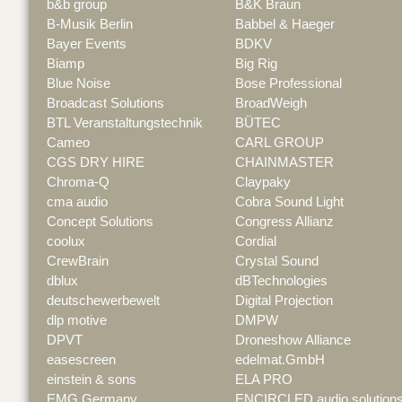
b&b group
B&K Braun
B-Musik Berlin
Babbel & Haeger
Bayer Events
BDKV
Biamp
Big Rig
Blue Noise
Bose Professional
Broadcast Solutions
BroadWeigh
BTL Veranstaltungstechnik
BÜTEC
Cameo
CARL GROUP
CGS DRY HIRE
CHAINMASTER
Chroma-Q
Claypaky
cma audio
Cobra Sound Light
Concept Solutions
Congress Allianz
coolux
Cordial
CrewBrain
Crystal Sound
dblux
dBTechnologies
deutschewerbewelt
Digital Projection
dlp motive
DMPW
DPVT
Droneshow Alliance
easescreen
edelmat.GmbH
einstein & sons
ELA PRO
EMG Germany
ENCIRCLED audio.solution