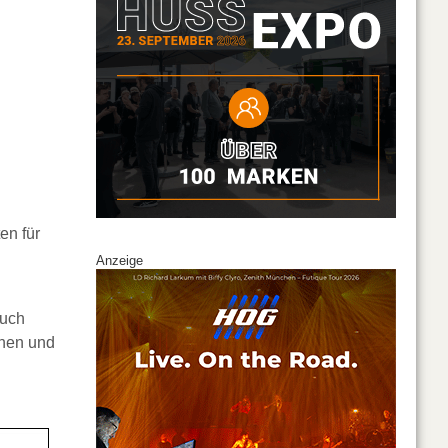
en für
Anzeige
uch
onen und