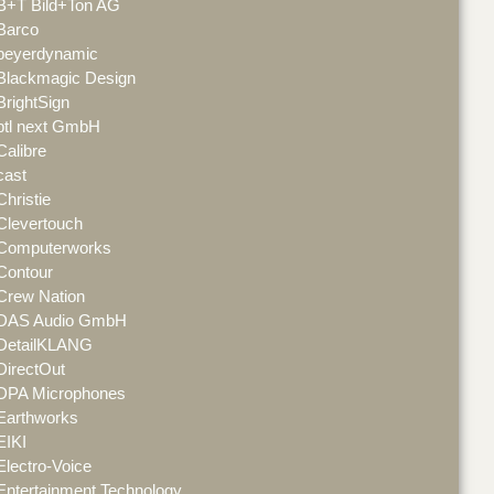
B+T Bild+Ton AG
Barco
beyerdynamic
Blackmagic Design
BrightSign
btl next GmbH
Calibre
cast
Christie
Clevertouch
Computerworks
Contour
Crew Nation
DAS Audio GmbH
DetailKLANG
DirectOut
DPA Microphones
Earthworks
EIKI
Electro-Voice
Entertainment Technology