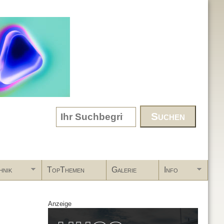
Search form
hnik
TopThemen
Galerie
Info
Anzeige