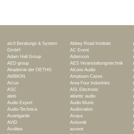
a/c/t Beratungs & System
Abbey Road Institute
GmbH
AC Event
Adam Hall Group
Adamson
AED group
AES Veranstaltungstechnik
Akademie der OETHG
Alcons Audio
AMBION
Amptown Cases
Arcus
Area Four Industries
ASC
ASL Electronic
ateis
atlantic audio
Audio Export
Audio Music
Audio-Technica
Audiovation
Avantgarde
Avaya
AVID
Avisonik
Avolites
axxent