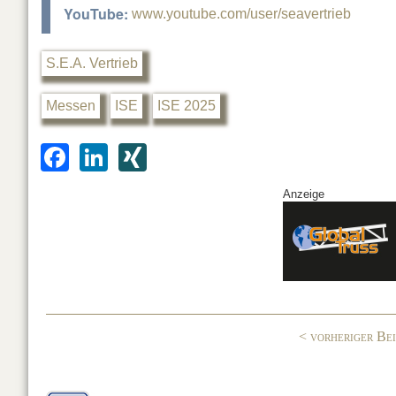
YouTube:
www.youtube.com/user/seavertrieb
S.E.A. Vertrieb
Messen
ISE
ISE 2025
F
Li
XI
a
n
N
Anzeige
c
k
G
e
e
b
dI
o
n
o
< vorheriger Be
k