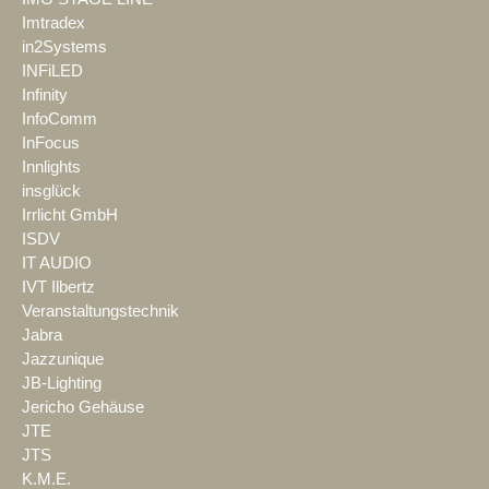
Imtradex
in2Systems
INFiLED
Infinity
InfoComm
InFocus
Innlights
insglück
Irrlicht GmbH
ISDV
IT AUDIO
IVT Ilbertz
Veranstaltungstechnik
Jabra
Jazzunique
JB-Lighting
Jericho Gehäuse
JTE
JTS
K.M.E.