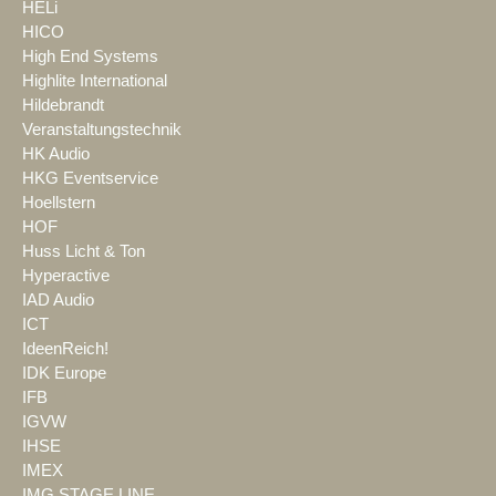
HELi
HICO
High End Systems
Highlite International
Hildebrandt
Veranstaltungstechnik
HK Audio
HKG Eventservice
Hoellstern
HOF
Huss Licht & Ton
Hyperactive
IAD Audio
ICT
IdeenReich!
IDK Europe
IFB
IGVW
IHSE
IMEX
IMG STAGE LINE