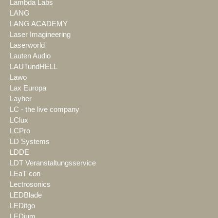
Lambda Labs
LANG
LANG ACADEMY
Laser Imagineering
Laserworld
Lauten Audio
LAUTundHELL
Lawo
Lax Europa
Layher
LC - the live company
LClux
LCPro
LD Systems
LDDE
LDT Veranstaltungsservice
LEaT con
Lectrosonics
LEDBlade
LEDitgo
LEDium