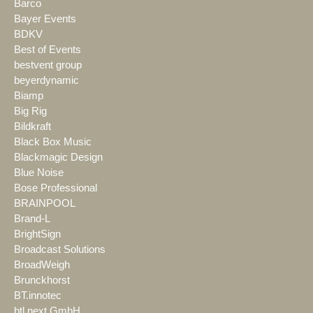
Barco
Bayer Events
BDKV
Best of Events
bestvent group
beyerdynamic
Biamp
Big Rig
Bildkraft
Black Box Music
Blackmagic Design
Blue Noise
Bose Professional
BRAINPOOL
Brand-L
BrightSign
Broadcast Solutions
BroadWeigh
Brunckhorst
BT.innotec
btl next GmbH