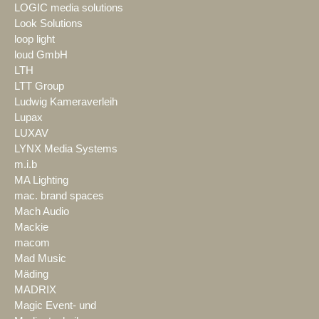
LOGIC media solutions
Look Solutions
loop light
loud GmbH
LTH
LTT Group
Ludwig Kameraverleih
Lupax
LUXAV
LYNX Media Systems
m.i.b
MA Lighting
mac. brand spaces
Mach Audio
Mackie
macom
Mad Music
Mäding
MADRIX
Magic Event- und