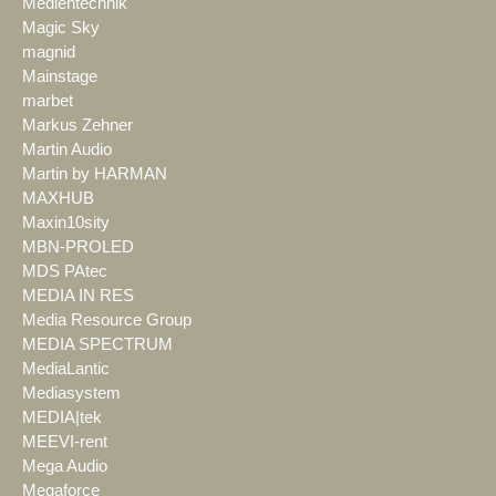
Medientechnik
Magic Sky
magnid
Mainstage
marbet
Markus Zehner
Martin Audio
Martin by HARMAN
MAXHUB
Maxin10sity
MBN-PROLED
MDS PAtec
MEDIA IN RES
Media Resource Group
MEDIA SPECTRUM
MediaLantic
Mediasystem
MEDIA|tek
MEEVI-rent
Mega Audio
Megaforce