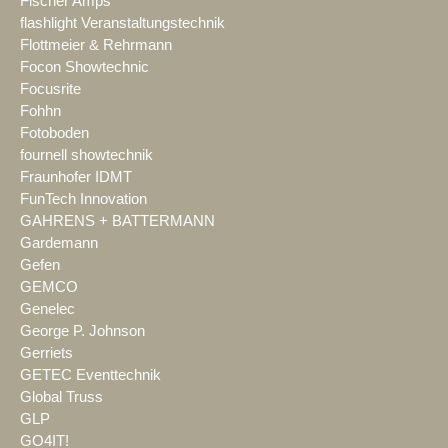
Fischer Amps
flashlight Veranstaltungstechnik
Flottmeier & Rehrmann
Focon Showtechnic
Focusrite
Fohhn
Fotoboden
fournell showtechnik
Fraunhofer IDMT
FunTech Innovation
GAHRENS + BATTERMANN
Gardemann
Gefen
GEMCO
Genelec
George P. Johnson
Gerriets
GETEC Eventtechnik
Global Truss
GLP
GO4IT!