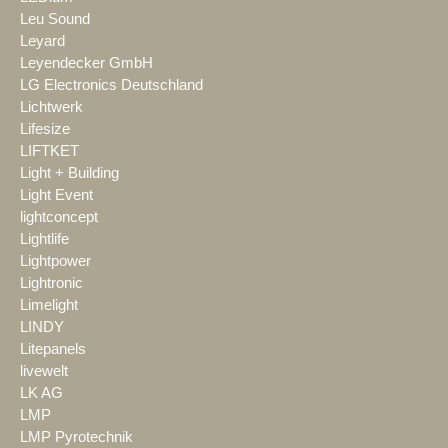
Leu Sound
Leyard
Leyendecker GmbH
LG Electronics Deutschland
Lichtwerk
Lifesize
LIFTKET
Light + Building
Light Event
lightconcept
Lightlife
Lightpower
Lightronic
Limelight
LINDY
Litepanels
livewelt
LK AG
LMP
LMP Pyrotechnik