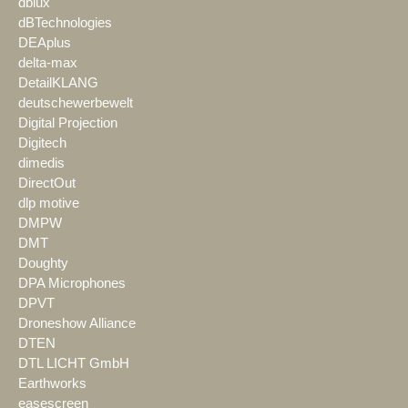
dblux
dBTechnologies
DEAplus
delta-max
DetailKLANG
deutschewerbewelt
Digital Projection
Digitech
dimedis
DirectOut
dlp motive
DMPW
DMT
Doughty
DPA Microphones
DPVT
Droneshow Alliance
DTEN
DTL LICHT GmbH
Earthworks
easescreen