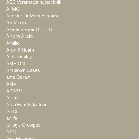
AES Veranstaltungstechnik
AFMG
Agentur für Markenträume
AK Media
Akademie der OETHG
Alcons Audio
Alfalite
Allen & Heath
Alphadisplay
AMBION
Amptown Cases
ams Osram
AMX
APWPT
Arcus
Area Four Industries
ARRI
artlife
artlogic Crewpool
ASC
ASL Electronic