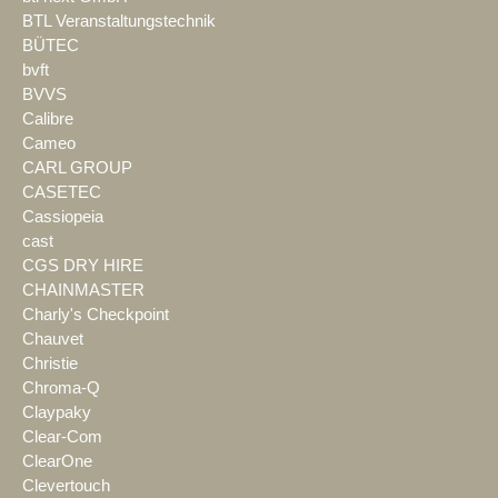
BTL Veranstaltungstechnik
BÜTEC
bvft
BVVS
Calibre
Cameo
CARL GROUP
CASETEC
Cassiopeia
cast
CGS DRY HIRE
CHAINMASTER
Charly's Checkpoint
Chauvet
Christie
Chroma-Q
Claypaky
Clear-Com
ClearOne
Clevertouch