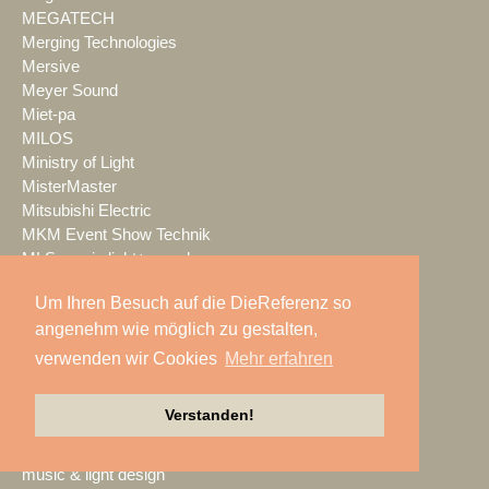
MEGATECH
Merging Technologies
Mersive
Meyer Sound
Miet-pa
MILOS
Ministry of Light
MisterMaster
Mitsubishi Electric
MKM Event Show Technik
MLS magic light+sound
MMC Studios
Um Ihren Besuch auf die DieReferenz so
Modulo Pi
angenehm wie möglich zu gestalten,
MONACOR INTERNATIONAL
Moonlight
verwenden wir Cookies
Mehr erfahren
MOTION GROUP
Movecat
Verstanden!
msm studio group
Müller BBM
music & light design