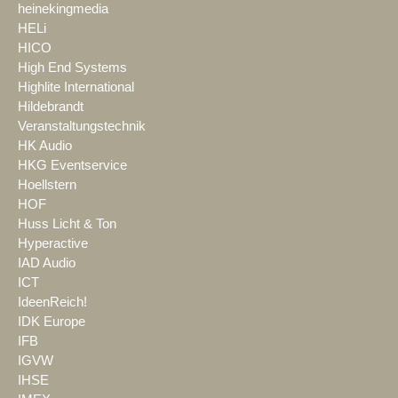
heinekingmedia
HELi
HICO
High End Systems
Highlite International
Hildebrandt
Veranstaltungstechnik
HK Audio
HKG Eventservice
Hoellstern
HOF
Huss Licht & Ton
Hyperactive
IAD Audio
ICT
IdeenReich!
IDK Europe
IFB
IGVW
IHSE