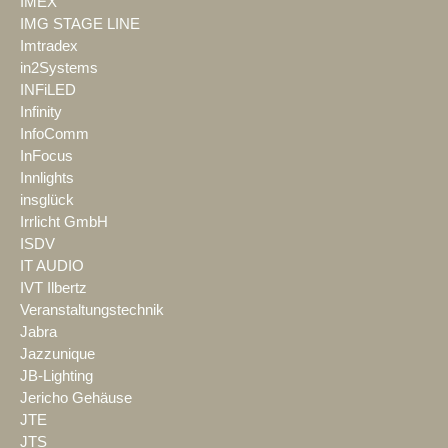
IMEX
IMG STAGE LINE
Imtradex
in2Systems
INFiLED
Infinity
InfoComm
InFocus
Innlights
insglück
Irrlicht GmbH
ISDV
IT AUDIO
IVT Ilbertz
Veranstaltungstechnik
Jabra
Jazzunique
JB-Lighting
Jericho Gehäuse
JTE
JTS