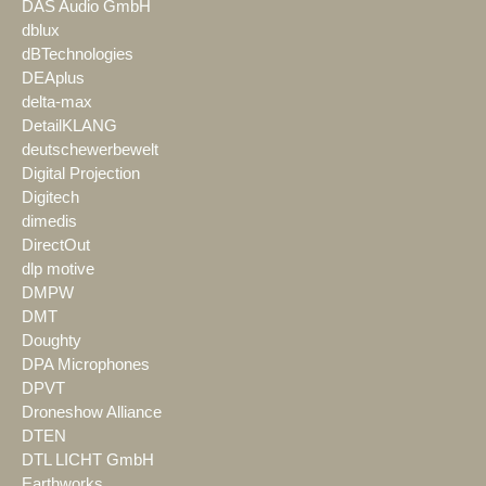
DAS Audio GmbH
dblux
dBTechnologies
DEAplus
delta-max
DetailKLANG
deutschewerbewelt
Digital Projection
Digitech
dimedis
DirectOut
dlp motive
DMPW
DMT
Doughty
DPA Microphones
DPVT
Droneshow Alliance
DTEN
DTL LICHT GmbH
Earthworks