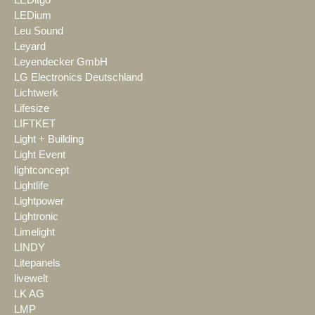
LEDium
Leu Sound
Leyard
Leyendecker GmbH
LG Electronics Deutschland
Lichtwerk
Lifesize
LIFTKET
Light + Building
Light Event
lightconcept
Lightlife
Lightpower
Lightronic
Limelight
LINDY
Litepanels
livewelt
LK AG
LMP