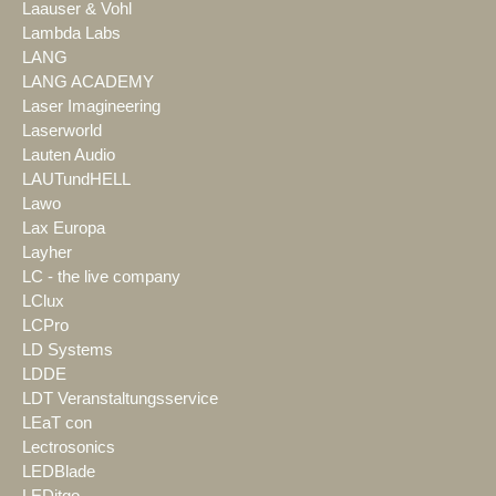
Laauser & Vohl
Lambda Labs
LANG
LANG ACADEMY
Laser Imagineering
Laserworld
Lauten Audio
LAUTundHELL
Lawo
Lax Europa
Layher
LC - the live company
LClux
LCPro
LD Systems
LDDE
LDT Veranstaltungsservice
LEaT con
Lectrosonics
LEDBlade
LEDitgo