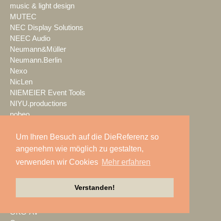
music & light design
MUTEC
NEC Display Solutions
NEEC Audio
Neumann&Müller
Neumann.Berlin
Nexo
NicLen
NIEMEIER Event Tools
NIYU.productions
nobeo
Nocturne Drones GmbH
NPB Veranstaltungstechnik
Um Ihren Besuch auf die DieReferenz so
NTi Audio
angenehm wie möglich zu gestalten,
NÜSSLI
verwenden wir Cookies
Mehr erfahren
Oblong Industries
Octopus
Verstanden!
Oehlbach Kabel
OETHG
OKG-AV