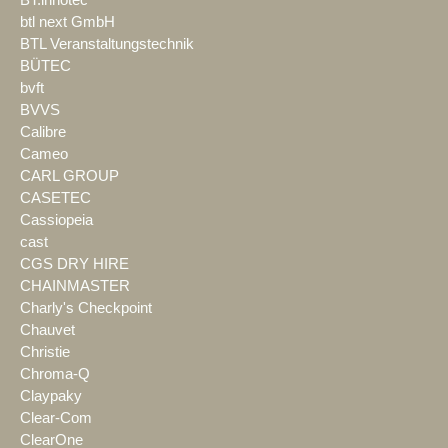
btl next GmbH
BTL Veranstaltungstechnik
BÜTEC
bvft
BVVS
Calibre
Cameo
CARL GROUP
CASETEC
Cassiopeia
cast
CGS DRY HIRE
CHAINMASTER
Charly's Checkpoint
Chauvet
Christie
Chroma-Q
Claypaky
Clear-Com
ClearOne