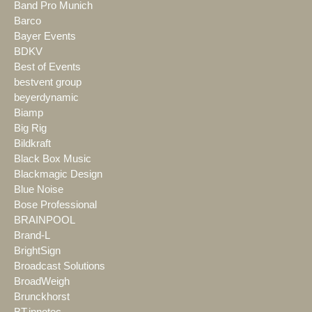
Band Pro Munich
Barco
Bayer Events
BDKV
Best of Events
bestvent group
beyerdynamic
Biamp
Big Rig
Bildkraft
Black Box Music
Blackmagic Design
Blue Noise
Bose Professional
BRAINPOOL
Brand-L
BrightSign
Broadcast Solutions
BroadWeigh
Brunckhorst
BT.innotec