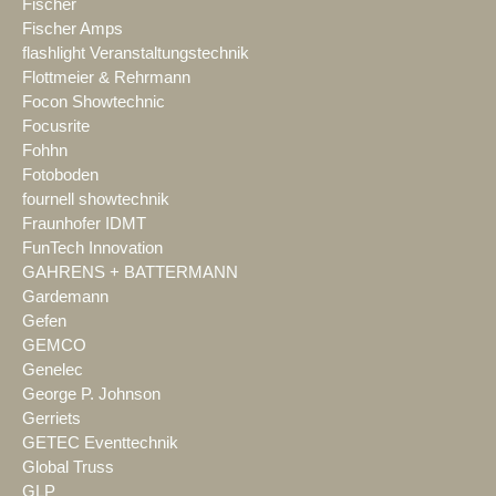
Fischer
Fischer Amps
flashlight Veranstaltungstechnik
Flottmeier & Rehrmann
Focon Showtechnic
Focusrite
Fohhn
Fotoboden
fournell showtechnik
Fraunhofer IDMT
FunTech Innovation
GAHRENS + BATTERMANN
Gardemann
Gefen
GEMCO
Genelec
George P. Johnson
Gerriets
GETEC Eventtechnik
Global Truss
GLP