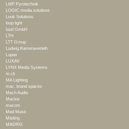
LMP Pyrotechnik
LOGIC media solutions
Look Solutions
loop light
loud GmbH
LTH
LTT Group
Ludwig Kameraverleih
Lupax
LUXAV
LYNX Media Systems
m.i.b
MA Lighting
mac. brand spaces
Mach Audio
Mackie
macom
Mad Music
Mäding
MADRIX