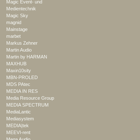
Magic Event- und
Medientechnik
Magic Sky
magnid
Mainstage
marbet
Markus Zehner
Martin Audio
Martin by HARMAN
MAXHUB
Maxin10sity
MBN-PROLED
MDS PAtec
MEDIA IN RES
Media Resource Group
MEDIA SPECTRUM
MediaLantic
Mediasystem
MEDIA|tek
MEEVI-rent
Mega Audio