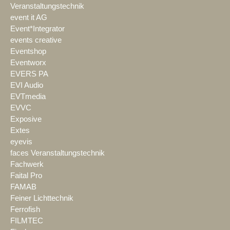
Veranstaltungstechnik
event it AG
Event*Integrator
events creative
Eventshop
Eventworx
EVERS PA
EVI Audio
EVTmedia
EVVC
Exposive
Extes
eyevis
faces Veranstaltungstechnik
Fachwerk
Faital Pro
FAMAB
Feiner Lichttechnik
Ferrofish
FILMTEC