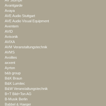
AV Stumpfl
Avantgarde
Avaya
AVE Audio Stuttgart
AVE Audio Visual Equipment
Aventem
AVID
Avisonik
AVIXA
AVM Veranstaltungstechnik
AVMS
Avolites
axxent
Ayrton
b&b group
B&K Braun
B&K Lumitec
B&W Veranstaltungstechnik
B+T Bild+Ton AG
B-Musik Berlin
Babbel & Haeger