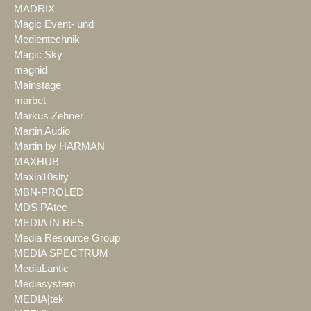
MADRIX
Magic Event- und
Medientechnik
Magic Sky
magnid
Mainstage
marbet
Markus Zehner
Martin Audio
Martin by HARMAN
MAXHUB
Maxin10sity
MBN-PROLED
MDS PAtec
MEDIA IN RES
Media Resource Group
MEDIA SPECTRUM
MediaLantic
Mediasystem
MEDIA|tek