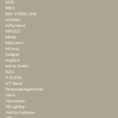
IHSE
IMEX
IMG STAGE LINE
Imtradex
in2Systems
INFiLED
Infinity
InfoComm
InFocus
Innlights
insglück
Irrlicht GmbH
ISDV
IT AUDIO
IVT Ilbertz
Veranstaltungstechnik
Jabra
Jazzunique
JB-Lighting
Jericho Gehäuse