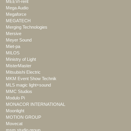
MEEVI-rent
Mega Audio
Megaforce
MEGATECH
Merging Technologies
Mersive
Meyer Sound
Miet-pa
MILOS
Ministry of Light
MisterMaster
Mitsubishi Electric
MKM Event Show Technik
MLS magic light+sound
MMC Studios
Modulo Pi
MONACOR INTERNATIONAL
Moonlight
MOTION GROUP
Movecat
msm studio group