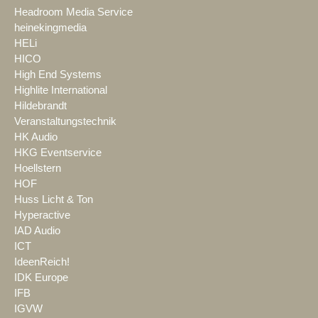
Headroom Media Service
heinekingmedia
HELi
HICO
High End Systems
Highlite International
Hildebrandt
Veranstaltungstechnik
HK Audio
HKG Eventservice
Hoellstern
HOF
Huss Licht & Ton
Hyperactive
IAD Audio
ICT
IdeenReich!
IDK Europe
IFB
IGVW