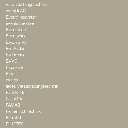
Veranstaltungstechnik
event it AG
Event*Integrator
events creative
Eventshop
Eventworx
EVERS PA
EVI Audio
EVTmedia
EVVC
Exposive
Extes
eyevis
faces Veranstaltungstechnik
Fachwerk
Faital Pro
FAMAB
Feiner Lichttechnik
Ferrofish
FILMTEC