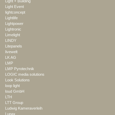
Light + Building
Light Event
lightconcept
Lightlife
Lightpower
Lightronic
Limelight
LINDY
Litepanels
livewelt
LK AG
LMP
LMP Pyrotechnik
LOGIC media solutions
Look Solutions
loop light
loud GmbH
LTH
LTT Group
Ludwig Kameraverleih
Lupax