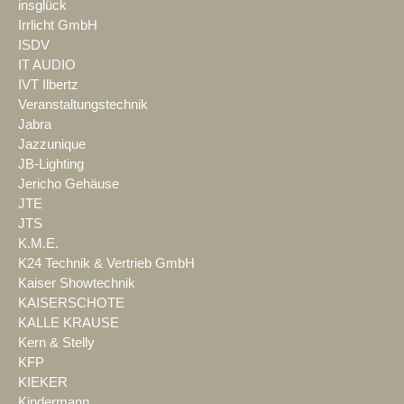
insglück
Irrlicht GmbH
ISDV
IT AUDIO
IVT Ilbertz
Veranstaltungstechnik
Jabra
Jazzunique
JB-Lighting
Jericho Gehäuse
JTE
JTS
K.M.E.
K24 Technik & Vertrieb GmbH
Kaiser Showtechnik
KAISERSCHOTE
KALLE KRAUSE
Kern & Stelly
KFP
KIEKER
Kindermann