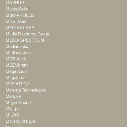
MAXHUB
Maxin10sity
MBN-PROLED
MDS PAtec
MEDIA IN RES
Media Resource Group
MEDIA SPECTRUM
MediaLantic
Mediasystem
MEDIA|tek
MEEVI-rent
Mega Audio
Megaforce
MEGATECH
Merging Technologies
Mersive
Meyer Sound
Miet-pa
MILOS
Ministry of Light