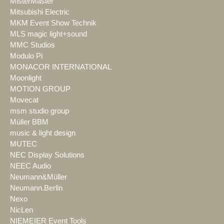
MisterMaster
Mitsubishi Electric
MKM Event Show Technik
MLS magic light+sound
MMC Studios
Modulo Pi
MONACOR INTERNATIONAL
Moonlight
MOTION GROUP
Movecat
msm studio group
Müller BBM
music & light design
MUTEC
NEC Display Solutions
NEEC Audio
Neumann&Müller
Neumann.Berlin
Nexo
NicLen
NIEMEIER Event Tools