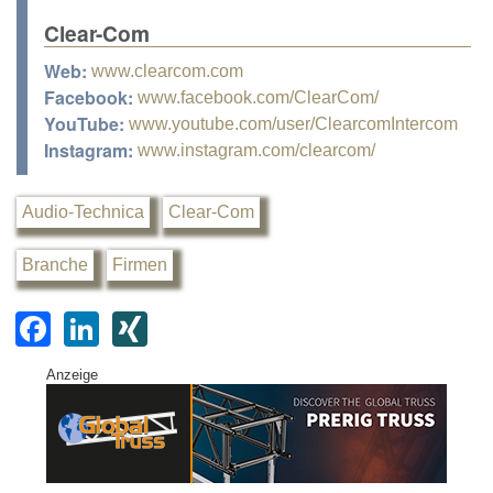
Clear-Com
Web:
www.clearcom.com
Facebook:
www.facebook.com/ClearCom/
YouTube:
www.youtube.com/user/ClearcomIntercom
Instagram:
www.instagram.com/clearcom/
Audio-Technica
Clear-Com
Branche
Firmen
F
Li
XI
a
n
N
Anzeige
c
k
G
e
e
b
dI