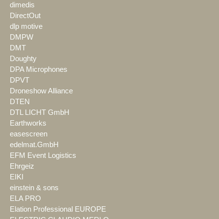
dimedis
DirectOut
dlp motive
DMPW
DMT
Doughty
DPA Microphones
DPVT
Droneshow Alliance
DTEN
DTL LICHT GmbH
Earthworks
easescreen
edelmat.GmbH
EFM Event Logistics
Ehrgeiz
EIKI
einstein & sons
ELA PRO
Elation Professional EUROPE