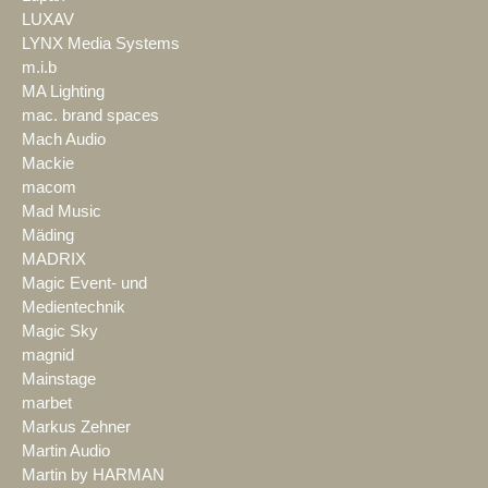
LUXAV
LYNX Media Systems
m.i.b
MA Lighting
mac. brand spaces
Mach Audio
Mackie
macom
Mad Music
Mäding
MADRIX
Magic Event- und
Medientechnik
Magic Sky
magnid
Mainstage
marbet
Markus Zehner
Martin Audio
Martin by HARMAN