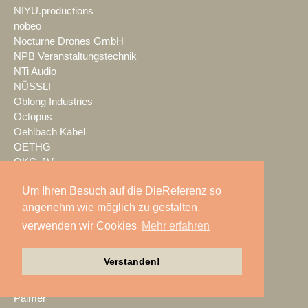
NIYU.productions
nobeo
Nocturne Drones GmbH
NPB Veranstaltungstechnik
NTi Audio
NÜSSLI
Oblong Industries
Octopus
Oehlbach Kabel
OETHG
OKG-AV
Omron
Um Ihren Besuch auf die DieReferenz so
Optimahl Catering
angenehm wie möglich zu gestalten,
Optocore
ORANGE PRODUCTION DG
verwenden wir Cookies
Mehr erfahren
OS-VT
Otto Events
Verstanden!
P2 Veranstaltungstechnik
PA-Line
Palmer