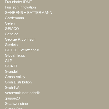
Fraunhofer IDMT
FunTech Innovation
GAHRENS + BATTERMANN
Gardemann
Gefen
GEMCO
Genelec
George P. Johnson
Gerriets
GETEC Eventtechnik
Global Truss
GLP
GO4IT!
Grandel
Grass Valley
Groh Distribution
Groh-P.A.
Veranstaltungstechnik
gruppe20
Gschwendtner
Guest-One