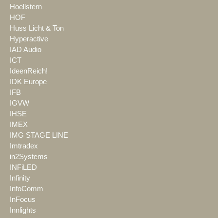
Hoellstern
HOF
Huss Licht & Ton
Hyperactive
IAD Audio
ICT
IdeenReich!
IDK Europe
IFB
IGVW
IHSE
IMEX
IMG STAGE LINE
Imtradex
in2Systems
INFiLED
Infinity
InfoComm
InFocus
Innlights