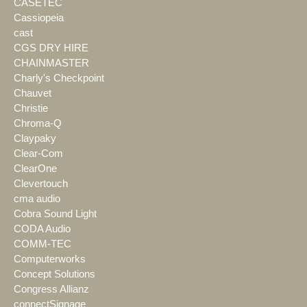
CASETEC
Cassiopeia
cast
CGS DRY HIRE
CHAINMASTER
Charly's Checkpoint
Chauvet
Christie
Chroma-Q
Claypaky
Clear-Com
ClearOne
Clevertouch
cma audio
Cobra Sound Light
CODA Audio
COMM-TEC
Computerworks
Concept Solutions
Congress Allianz
connectSignage