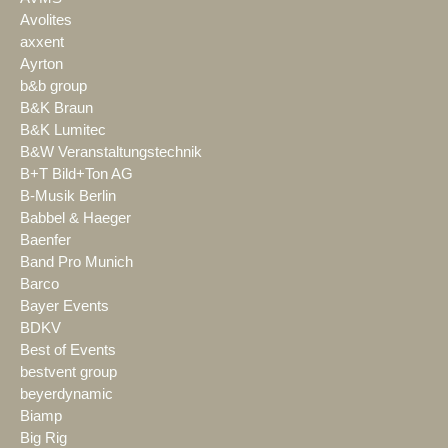
Avolites
axxent
Ayrton
b&b group
B&K Braun
B&K Lumitec
B&W Veranstaltungstechnik
B+T Bild+Ton AG
B-Musik Berlin
Babbel & Haeger
Baenfer
Band Pro Munich
Barco
Bayer Events
BDKV
Best of Events
bestvent group
beyerdynamic
Biamp
Big Rig