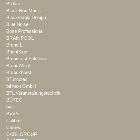
Bildkraft
Black Box Music
Blackmagic Design
Blue Noise
Bose Professional
BRAINPOOL
Brand-L
BrightSign
Broadcast Solutions
BroadWeigh
Brunckhorst
BT.innotec
btl next GmbH
BTL Veranstaltungstechnik
BÜTEC
bvft
BVVS
Calibre
Cameo
CARL GROUP