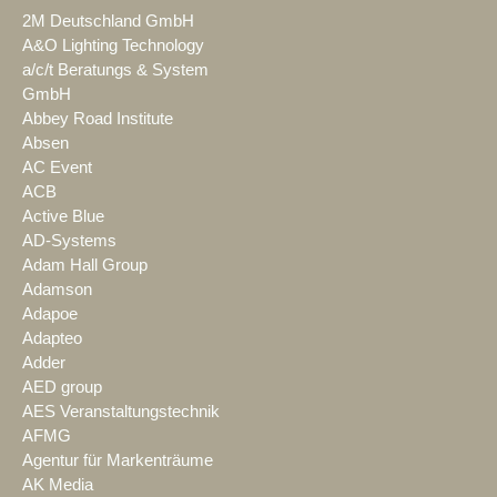
2M Deutschland GmbH
A&O Lighting Technology
a/c/t Beratungs & System
GmbH
Abbey Road Institute
Absen
AC Event
ACB
Active Blue
AD-Systems
Adam Hall Group
Adamson
Adapoe
Adapteo
Adder
AED group
AES Veranstaltungstechnik
AFMG
Agentur für Markenträume
AK Media