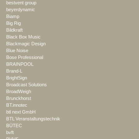
bestvent group
beyerdynamic
Biamp
Big Rig
Bildkraft
Black Box Music
Blackmagic Design
Blue Noise
Bose Professional
BRAINPOOL
Brand-L
BrightSign
Broadcast Solutions
BroadWeigh
Brunckhorst
BT.innotec
btl next GmbH
BTL Veranstaltungstechnik
BÜTEC
bvft