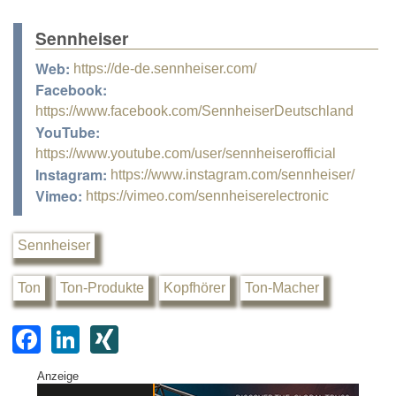
Sennheiser
Web:
https://de-de.sennheiser.com/
Facebook:
https://www.facebook.com/SennheiserDeutschland
YouTube:
https://www.youtube.com/user/sennheiserofficial
Instagram:
https://www.instagram.com/sennheiser/
Vimeo:
https://vimeo.com/sennheiserelectronic
Sennheiser
Ton
Ton-Produkte
Kopfhörer
Ton-Macher
F
Li
XI
a
n
N
Anzeige
c
k
G