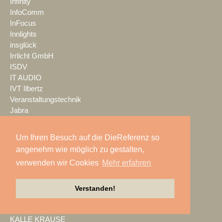
Infinity
InfoComm
InFocus
Innlights
insglück
Irrlicht GmbH
ISDV
IT AUDIO
IVT Ilbertz
Veranstaltungstechnik
Jabra
Jazzunique
JB-Lighting
Um Ihren Besuch auf die DieReferenz so
Jericho Gehäuse
angenehm wie möglich zu gestalten,
JTE
verwenden wir Cookies
Mehr erfahren
JTS
K.M.E.
K24 Technik & Vertrieb GmbH
Verstanden!
Kaiser Showtechnik
KAISERSCHOTE
KALLE KRAUSE