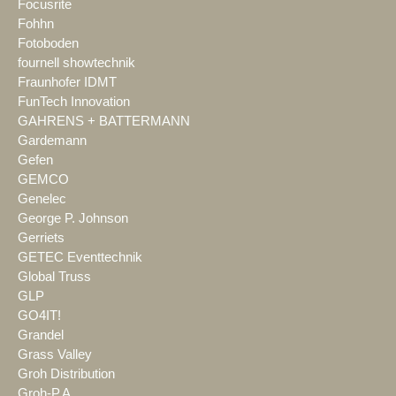
Focusrite
Fohhn
Fotoboden
fournell showtechnik
Fraunhofer IDMT
FunTech Innovation
GAHRENS + BATTERMANN
Gardemann
Gefen
GEMCO
Genelec
George P. Johnson
Gerriets
GETEC Eventtechnik
Global Truss
GLP
GO4IT!
Grandel
Grass Valley
Groh Distribution
Groh-P.A.