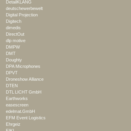
DetailKLANG
deutschewerbewelt
Digital Projection
Digitech
dimedis
DirectOut
dlp motive
DMPW
DMT
Doughty
DPA Microphones
DPVT
Droneshow Alliance
DTEN
DTL LICHT GmbH
Earthworks
easescreen
edelmat.GmbH
EFM Event Logistics
Ehrgeiz
EIKI