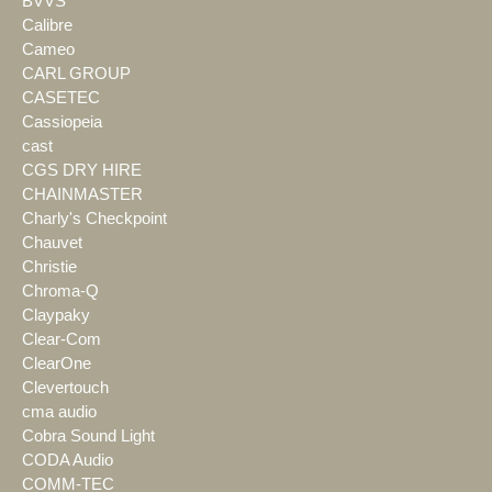
BVVS
Calibre
Cameo
CARL GROUP
CASETEC
Cassiopeia
cast
CGS DRY HIRE
CHAINMASTER
Charly's Checkpoint
Chauvet
Christie
Chroma-Q
Claypaky
Clear-Com
ClearOne
Clevertouch
cma audio
Cobra Sound Light
CODA Audio
COMM-TEC