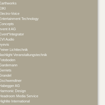
Earthworks
EIKI
Electro-Voice
Entertainment Technology
Concepts
event it AG
Event*Integrator
EVI Audio
eyevis
Feiner Lichttechnik
flashlight Veranstaltungstechnik
Fotoboden
Gardemann
Gerriets
Grandel
Gschwendtner
Habegger AG
Harmonic Design
Headroom Media Service
Highlite International