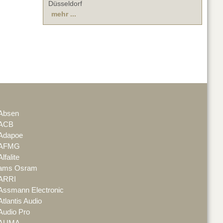
Düsseldorf
mehr ...
Absen
ACB
Adapoe
AFMG
Alfalite
ams Osram
ARRI
Assmann Electronic
Atlantis Audio
Audio Pro
AUMA