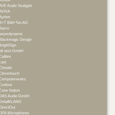
AVE Audio Stuttgart
AVIXA
Ayrton
B+T Bild+Ton AG
Barco
beyerdynamic
Blackmagic Design
BrightSign
btl next GmbH
Calibre
cast
Christie
Clevertouch
Computerworks
Contour
Crew Nation
DAS Audio GmbH
DetailKLANG
DirectOut
DPA Microphones