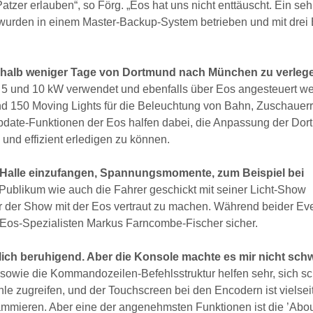
tzer erlauben“, so Förg. „Eos hat uns nicht enttäuscht. Ein seh
n wurden in einem Master-Backup-System betrieben und mit dre
erhalb weniger Tage von Dortmund nach München zu verleg
 á 5 und 10 kW verwendet und ebenfalls über Eos angesteuert w
und 150 Moving Lights für die Beleuchtung von Bahn, Zuschauer
Update-Funktionen der Eos halfen dabei, die Anpassung der Dor
nd effizient erledigen zu können.
 Halle einzufangen, Spannungsmomente, zum Beispiel bei
ublikum wie auch die Fahrer geschickt mit seiner Licht-Show
or der Show mit der Eos vertraut zu machen. Während beider Ev
 Eos-Spezialisten Markus Farncombe-Fischer sicher.
ich beruhigend. Aber die Konsole machte es mir nicht sch
owie die Kommandozeilen-Befehlsstruktur helfen sehr, sich sc
le zugreifen, und der Touchscreen bei den Encodern ist vielsei
ammieren. Aber eine der angenehmsten Funktionen ist die ’Abou