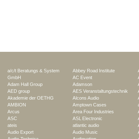
a/c/t Beratungs & System
Abbey Road Institute
GmbH
AC Event
Adam Hall Group
Adamson
AED group
AES Veranstaltungstechnik
Akademie der OETHG
Alcons Audio
AMBION
Amptown Cases
Arcus
Area Four Industries
ASC
ASL Electronic
ateis
atlantic audio
Audio Export
Audio Music
Audio-Technica
Audiovation