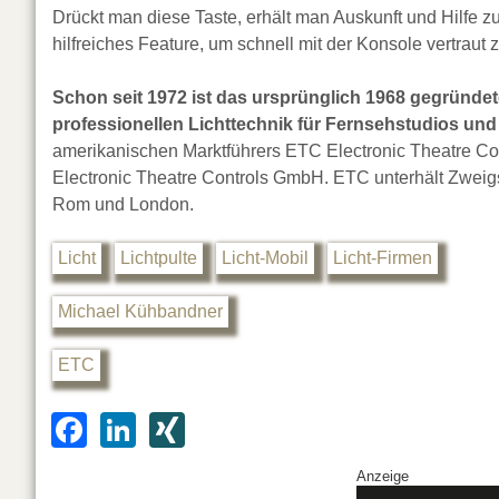
Drückt man diese Taste, erhält man Auskunft und Hilfe 
hilfreiches Feature, um schnell mit der Konsole vertrau
Schon seit 1972 ist das ursprünglich 1968 gegründe
professionellen Lichttechnik für Fernsehstudios und 
amerikanischen Marktführers ETC Electronic Theatre Contr
Electronic Theatre Controls GmbH. ETC unterhält Zwei
Rom und London.
Licht
Lichtpulte
Licht-Mobil
Licht-Firmen
Michael Kühbandner
ETC
F
Li
XI
a
n
N
Anzeige
c
k
G