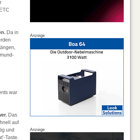
r
i ETC
en.
Da in
Anzeige
erden
rängen,
tmund-
ents war
wer.
Das
hnell auf
tig und
Anzeige
t’-Taste.