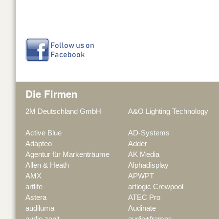
Die Firmen
2M Deutschland GmbH
A&O Lighting Technology
Active Blue
AD-Systems
Adapteo
Adder
Agentur für Markenträume
AK Media
Allen & Heath
Alphadisplay
AMX
APWPT
artlife
artlogic Crewpool
Astera
ATEC Pro
audiluma
Audinate
audio zenit
audio+frames