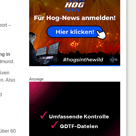
ort –
ng in
rtmund.
 Sven
Anzeige
n. Also
d
über 60