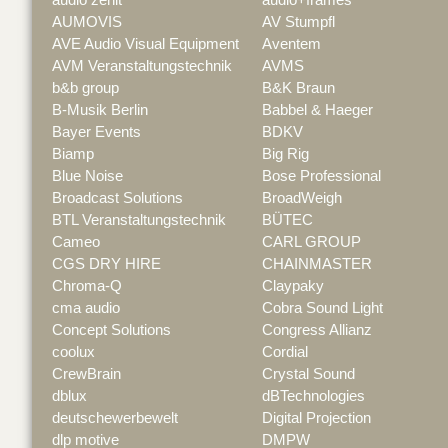
AUMOVIS
AV Stumpfl
AVE Audio Visual Equipment
Aventem
AVM Veranstaltungstechnik
AVMS
b&b group
B&K Braun
B-Musik Berlin
Babbel & Haeger
Bayer Events
BDKV
Biamp
Big Rig
Blue Noise
Bose Professional
Broadcast Solutions
BroadWeigh
BTL Veranstaltungstechnik
BÜTEC
Cameo
CARL GROUP
CGS DRY HIRE
CHAINMASTER
Chroma-Q
Claypaky
cma audio
Cobra Sound Light
Concept Solutions
Congress Allianz
coolux
Cordial
CrewBrain
Crystal Sound
dblux
dBTechnologies
deutschewerbewelt
Digital Projection
dlp motive
DMPW