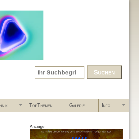
Search form
hnik
TopThemen
Galerie
Info
Anzeige