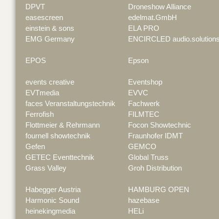
DPVT
Droneshow Alliance
easescreen
edelmat.GmbH
einstein & sons
ELA PRO
EMG Germany
ENCIRCLED audio.solution
EPOS
Epson
events creative
Eventshop
EVTmedia
EVVC
faces Veranstaltungstechnik
Fachwerk
Ferrofish
FILMTEC
Flottmeier & Rehrmann
Focon Showtechnic
fournell showtechnik
Fraunhofer IDMT
Gefen
GEMCO
GETEC Eventtechnik
Global Truss
Grass Valley
Groh Distribution
Habegger Austria
HAMBURG OPEN
Harmonic Sound
hazebase
heinekingmedia
HELi