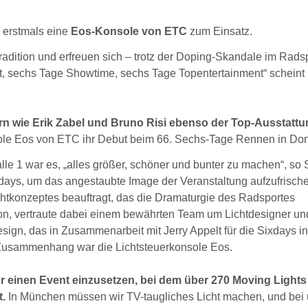
erstmals eine
Eos-Konsole von ETC
zum Einsatz.
dition und erfreuen sich – trotz der Doping-Skandale im Radsp
t, sechs Tage Showtime, sechs Tage Topentertainment“ scheint
rn wie Erik Zabel und Bruno Risi ebenso der Top-Ausstattu
sole Eos von ETC ihr Debut beim 66. Sechs-Tage Rennen in Do
halle 1 war es, „alles größer, schöner und bunter zu machen“, so
ays, um das angestaubte Image der Veranstaltung aufzufrische
htkonzeptes beauftragt, das die Dramaturgie des Radsportes
rocon, vertraute dabei einem bewährten Team um Lichtdesigner un
ign, das in Zusammenarbeit mit Jerry Appelt für die Sixdays in
 Zusammenhang war die Lichtsteuerkonsole Eos.
für einen Event einzusetzen, bei dem über 270 Moving Lights
t.
In München müssen wir TV-taugliches Licht machen, und bei 