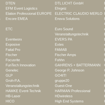
DTEN
DTL LICHT GmbH
EFM Event Logistics
Ehrgeiz
Elation Professional EUROPE
ELECTRIC CLAUDIO MERLO
s
Encore EMEA
Enova Solutions
ETC
Euro Sound
Veranstaltungstechnik
Eventworx
EVERS PA
Exposive
Extes
Faital Pro
FAMAB
Fischer
Fischer Amps
Focusrite
Fohhn
FunTech Innovation
GAHRENS + BATTERMANN
Genelec
George P. Johnson
GLP
GO4IT!
Groh-P.A.
gruppe20
Veranstaltungstechnik
Guest-One
HAMKE Event-Technik
HARMAN Professional
HB-Laser
HDwireless
HICO
High End Systems