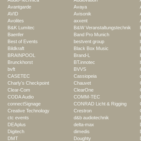
Avantgarde
Avaya
AVID
Avisonik
Avolites
axxent
B&K Lumitec
B&W Veranstaltungstechnik
Baenfer
Band Pro Munich
Best of Events
bestvent group
Bildkraft
Black Box Music
BRAINPOOL
Brand-L
Brunckhorst
BT.innotec
bvft
BVVS
CASETEC
Cassiopeia
Charly's Checkpoint
Chauvet
Clear-Com
ClearOne
CODA Audio
COMM-TEC
connectSignage
CONRAD Licht & Rigging
Creative Technology
Crestron
ctc events
d&b audiotechnik
DEAplus
delta-max
Digitech
dimedis
DMT
Doughty