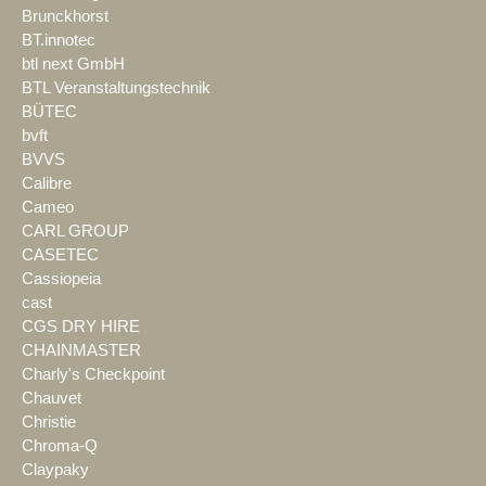
Brunckhorst
BT.innotec
btl next GmbH
BTL Veranstaltungstechnik
BÜTEC
bvft
BVVS
Calibre
Cameo
CARL GROUP
CASETEC
Cassiopeia
cast
CGS DRY HIRE
CHAINMASTER
Charly's Checkpoint
Chauvet
Christie
Chroma-Q
Claypaky