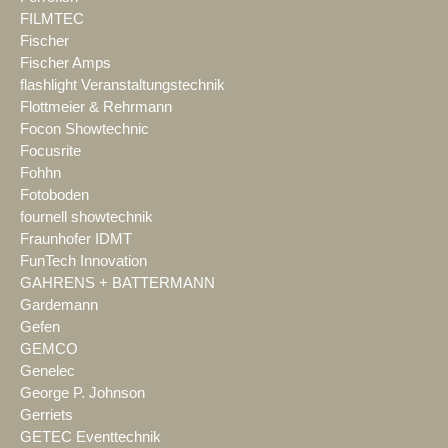
FILMTEC
Fischer
Fischer Amps
flashlight Veranstaltungstechnik
Flottmeier & Rehrmann
Focon Showtechnic
Focusrite
Fohhn
Fotoboden
fournell showtechnik
Fraunhofer IDMT
FunTech Innovation
GAHRENS + BATTERMANN
Gardemann
Gefen
GEMCO
Genelec
George P. Johnson
Gerriets
GETEC Eventtechnik