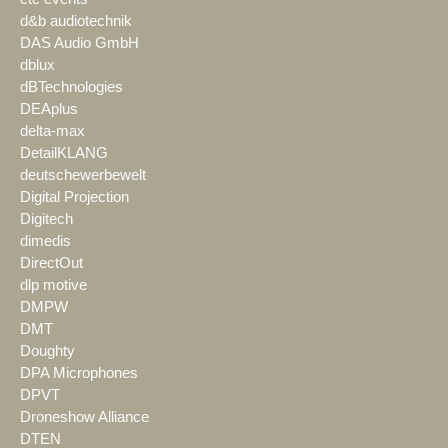
d&b audiotechnik
DAS Audio GmbH
dblux
dBTechnologies
DEAplus
delta-max
DetailKLANG
deutschewerbewelt
Digital Projection
Digitech
dimedis
DirectOut
dlp motive
DMPW
DMT
Doughty
DPA Microphones
DPVT
Droneshow Alliance
DTEN