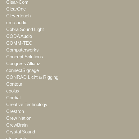
Clear-Com
ClearOne
Clevertouch
cma audio
Cobra Sound Light
CODA Audio
COMM-TEC
Computerworks
Concept Solutions
Congress Allianz
connectSignage
CONRAD Licht & Rigging
Contour
coolux
Cordial
Creative Technology
Crestron
Crew Nation
CrewBrain
Crystal Sound
ctc events