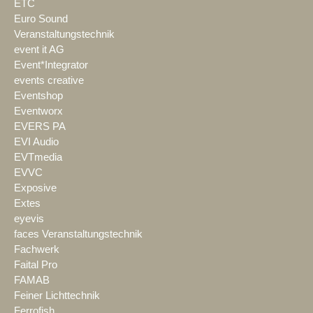
ETC
Euro Sound
Veranstaltungstechnik
event it AG
Event*Integrator
events creative
Eventshop
Eventworx
EVERS PA
EVI Audio
EVTmedia
EVVC
Exposive
Extes
eyevis
faces Veranstaltungstechnik
Fachwerk
Faital Pro
FAMAB
Feiner Lichttechnik
Ferrofish