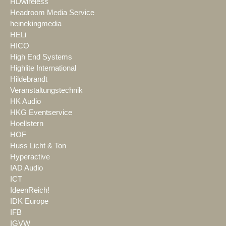
HDwireless
Headroom Media Service
heinekingmedia
HELi
HICO
High End Systems
Highlite International
Hildebrandt
Veranstaltungstechnik
HK Audio
HKG Eventservice
Hoellstern
HOF
Huss Licht & Ton
Hyperactive
IAD Audio
ICT
IdeenReich!
IDK Europe
IFB
IGVW