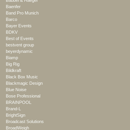
Babbel & Haeger
Baenfer
Band Pro Munich
Barco
Bayer Events
BDKV
Best of Events
bestvent group
beyerdynamic
Biamp
Big Rig
Bildkraft
Black Box Music
Blackmagic Design
Blue Noise
Bose Professional
BRAINPOOL
Brand-L
BrightSign
Broadcast Solutions
BroadWeigh