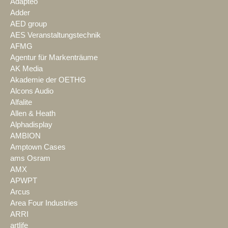
Adapteo
Adder
AED group
AES Veranstaltungstechnik
AFMG
Agentur für Markenträume
AK Media
Akademie der OETHG
Alcons Audio
Alfalite
Allen & Heath
Alphadisplay
AMBION
Amptown Cases
ams Osram
AMX
APWPT
Arcus
Area Four Industries
ARRI
artlife