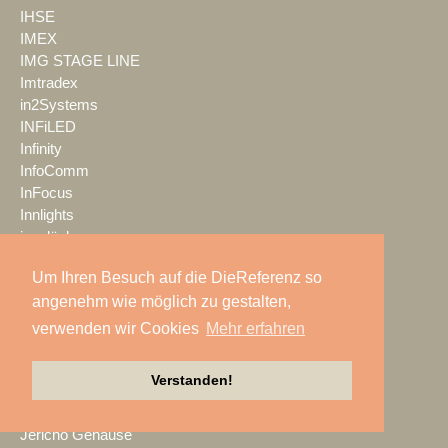
IHSE
IMEX
IMG STAGE LINE
Imtradex
in2Systems
INFiLED
Infinity
InfoComm
InFocus
Innlights
insglück
Irrlicht GmbH
Um Ihren Besuch auf die DieReferenz so
ISDV
angenehm wie möglich zu gestalten,
IT AUDIO
IVT Ilbertz
verwenden wir Cookies
Mehr erfahren
Veranstaltungstechnik
Jabra
Verstanden!
Jazzunique
JB-Lighting
Jericho Gehäuse