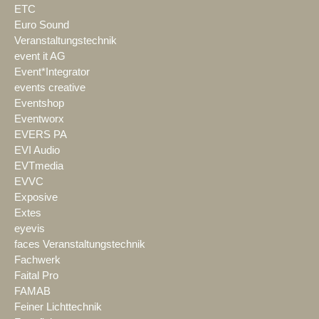
ETC
Euro Sound
Veranstaltungstechnik
event it AG
Event*Integrator
events creative
Eventshop
Eventworx
EVERS PA
EVI Audio
EVTmedia
EVVC
Exposive
Extes
eyevis
faces Veranstaltungstechnik
Fachwerk
Faital Pro
FAMAB
Feiner Lichttechnik