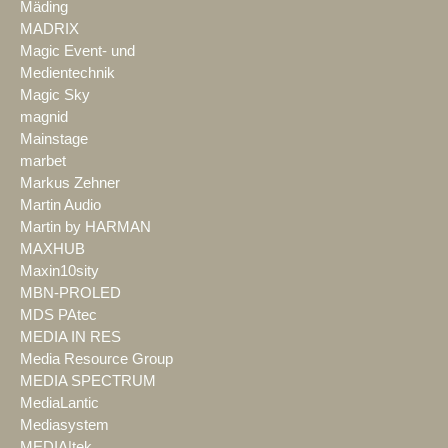
Mäding
MADRIX
Magic Event- und
Medientechnik
Magic Sky
magnid
Mainstage
marbet
Markus Zehner
Martin Audio
Martin by HARMAN
MAXHUB
Maxin10sity
MBN-PROLED
MDS PAtec
MEDIA IN RES
Media Resource Group
MEDIA SPECTRUM
MediaLantic
Mediasystem
MEDIA|tek