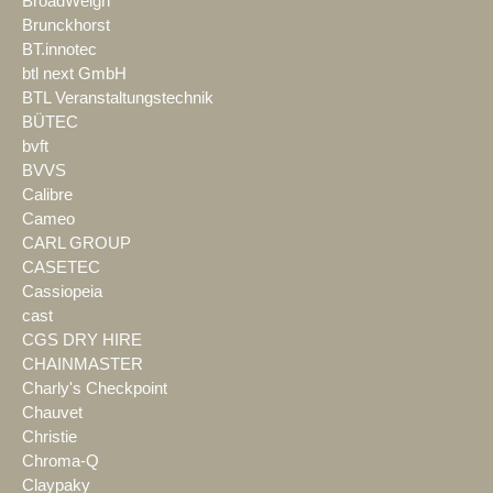
BroadWeigh
Brunckhorst
BT.innotec
btl next GmbH
BTL Veranstaltungstechnik
BÜTEC
bvft
BVVS
Calibre
Cameo
CARL GROUP
CASETEC
Cassiopeia
cast
CGS DRY HIRE
CHAINMASTER
Charly's Checkpoint
Chauvet
Christie
Chroma-Q
Claypaky