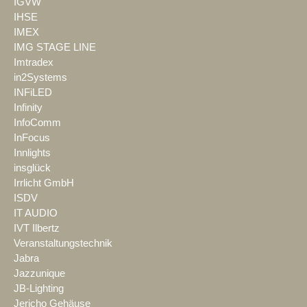
IGVW
IHSE
IMEX
IMG STAGE LINE
Imtradex
in2Systems
INFiLED
Infinity
InfoComm
InFocus
Innlights
insglück
Irrlicht GmbH
ISDV
IT AUDIO
IVT Ilbertz
Veranstaltungstechnik
Jabra
Jazzunique
JB-Lighting
Jericho Gehäuse