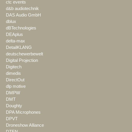
ctc events
d&b audiotechnik
DAS Audio GmbH
dblux
dBTechnologies
DEAplus
delta-max
DetailKLANG
deutschewerbewelt
Digital Projection
Digitech
dimedis
DirectOut
dlp motive
DMPW
DMT
Doughty
DPA Microphones
DPVT
Droneshow Alliance
DTEN