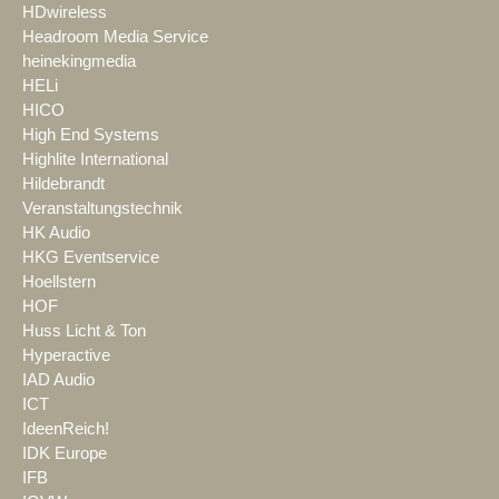
HDwireless
Headroom Media Service
heinekingmedia
HELi
HICO
High End Systems
Highlite International
Hildebrandt
Veranstaltungstechnik
HK Audio
HKG Eventservice
Hoellstern
HOF
Huss Licht & Ton
Hyperactive
IAD Audio
ICT
IdeenReich!
IDK Europe
IFB