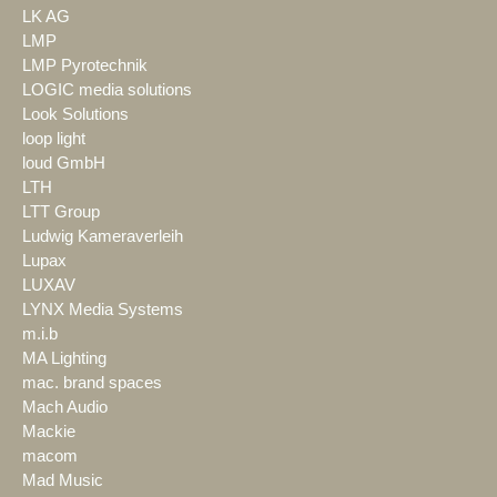
LK AG
LMP
LMP Pyrotechnik
LOGIC media solutions
Look Solutions
loop light
loud GmbH
LTH
LTT Group
Ludwig Kameraverleih
Lupax
LUXAV
LYNX Media Systems
m.i.b
MA Lighting
mac. brand spaces
Mach Audio
Mackie
macom
Mad Music