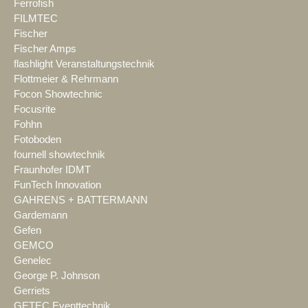
Ferrofish
FILMTEC
Fischer
Fischer Amps
flashlight Veranstaltungstechnik
Flottmeier & Rehrmann
Focon Showtechnic
Focusrite
Fohhn
Fotoboden
fournell showtechnik
Fraunhofer IDMT
FunTech Innovation
GAHRENS + BATTERMANN
Gardemann
Gefen
GEMCO
Genelec
George P. Johnson
Gerriets
GETEC Eventtechnik