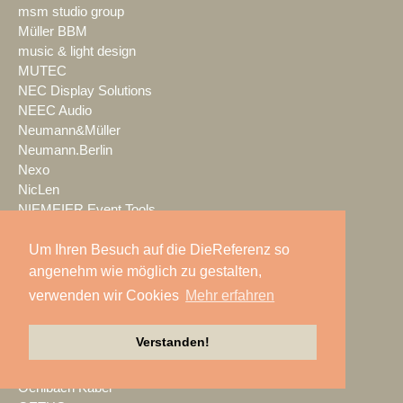
msm studio group
Müller BBM
music & light design
MUTEC
NEC Display Solutions
NEEC Audio
Neumann&Müller
Neumann.Berlin
Nexo
NicLen
NIEMEIER Event Tools
NIYU.productions
Um Ihren Besuch auf die DieReferenz so
nobeo
Nocturne Drones GmbH
angenehm wie möglich zu gestalten,
NPB Veranstaltungstechnik
verwenden wir Cookies
Mehr erfahren
NTi Audio
NÜSSLI
Verstanden!
Oblong Industries
Octopus
Oehlbach Kabel