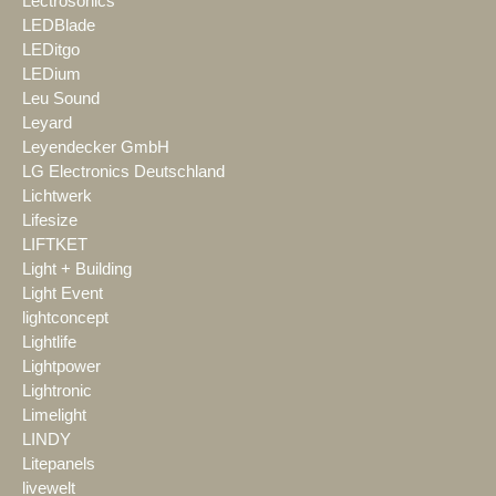
Lectrosonics
LEDBlade
LEDitgo
LEDium
Leu Sound
Leyard
Leyendecker GmbH
LG Electronics Deutschland
Lichtwerk
Lifesize
LIFTKET
Light + Building
Light Event
lightconcept
Lightlife
Lightpower
Lightronic
Limelight
LINDY
Litepanels
livewelt